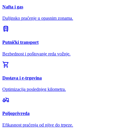
Nafta i gas
Daljinsko praćenje u opasnim zonama.
directions_bus
Putnički transport
Bezbednost i poštovanje reda vožnje.
shopping_cart
Dostava i e-trgovina
Optimizacija poslednjeg kilometra.
agriculture
Poljoprivreda
Efikasnost praćenja od njive do trpeze.