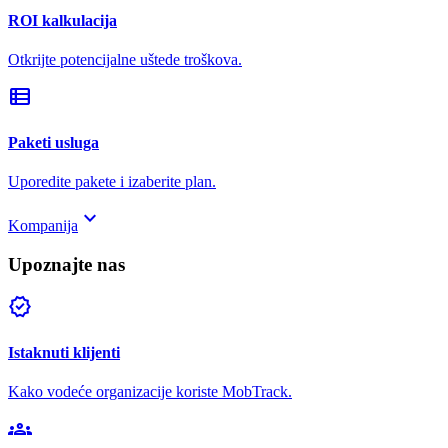
ROI kalkulacija
Otkrijte potencijalne uštede troškova.
view_list
Paketi usluga
Uporedite pakete i izaberite plan.
keyboard_arrow_down
Kompanija
Upoznajte nas
verified
Istaknuti klijenti
Kako vodeće organizacije koriste MobTrack.
groups