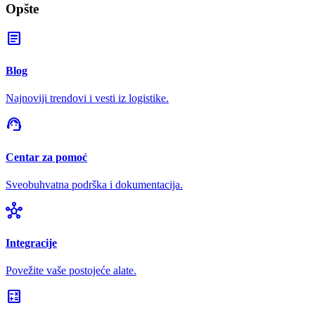
Opšte
article
Blog
Najnoviji trendovi i vesti iz logistike.
support_agent
Centar za pomoć
Sveobuhvatna podrška i dokumentacija.
hub
Integracije
Povežite vaše postojeće alate.
calculate