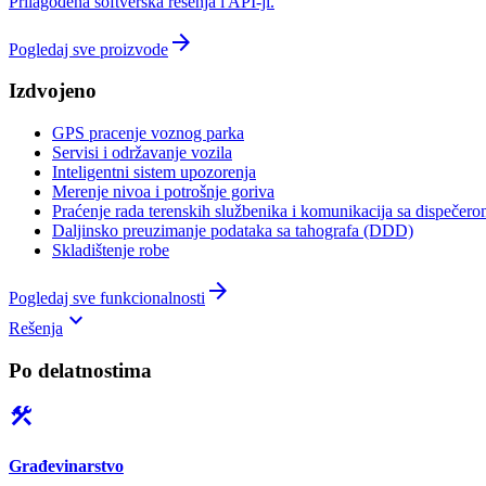
Prilagođena softverska rešenja i API-ji.
arrow_forward
Pogledaj sve proizvode
Izdvojeno
GPS pracenje voznog parka
Servisi i održavanje vozila
Inteligentni sistem upozorenja
Merenje nivoa i potrošnje goriva
Praćenje rada terenskih službenika i komunikacija sa dispečer
Daljinsko preuzimanje podataka sa tahografa (DDD)
Skladištenje robe
arrow_forward
Pogledaj sve funkcionalnosti
keyboard_arrow_down
Rešenja
Po delatnostima
construction
Građevinarstvo