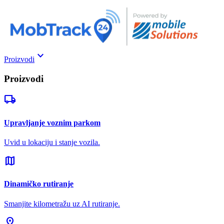
keyboard_arrow_down
Proizvodi
Proizvodi
local_shipping
Upravljanje voznim parkom
Uvid u lokaciju i stanje vozila.
map
Dinamičko rutiranje
Smanjite kilometražu uz AI rutiranje.
pin_drop