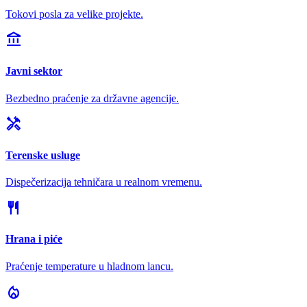
Tokovi posla za velike projekte.
account_balance
Javni sektor
Bezbedno praćenje za državne agencije.
handyman
Terenske usluge
Dispečerizacija tehničara u realnom vremenu.
restaurant
Hrana i piće
Praćenje temperature u hladnom lancu.
local_fire_department