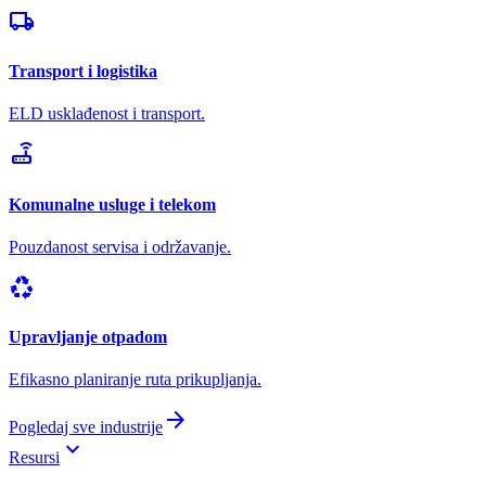
local_shipping
Transport i logistika
ELD usklađenost i transport.
router
Komunalne usluge i telekom
Pouzdanost servisa i održavanje.
recycling
Upravljanje otpadom
Efikasno planiranje ruta prikupljanja.
arrow_forward
Pogledaj sve industrije
keyboard_arrow_down
Resursi