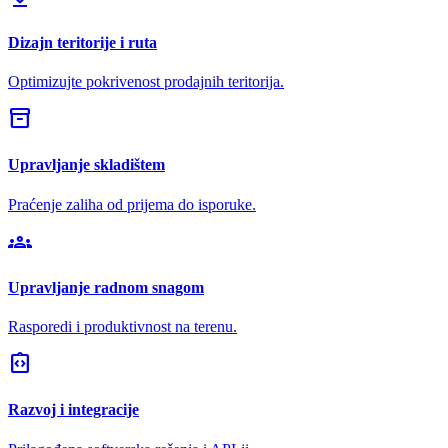
Dizajn teritorije i ruta
Optimizujte pokrivenost prodajnih teritorija.
inventory_2
Upravljanje skladištem
Praćenje zaliha od prijema do isporuke.
groups
Upravljanje radnom snagom
Rasporedi i produktivnost na terenu.
integration_instructions
Razvoj i integracije