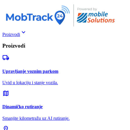
keyboard_arrow_down
Proizvodi
Proizvodi
local_shipping
Upravljanje voznim parkom
Uvid u lokaciju i stanje vozila.
map
Dinamičko rutiranje
Smanjite kilometražu uz AI rutiranje.
pin_drop