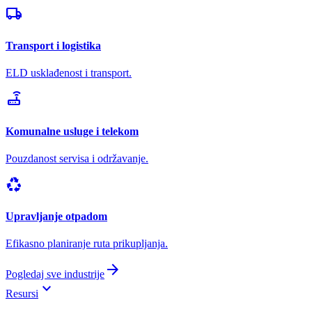
local_shipping
Transport i logistika
ELD usklađenost i transport.
router
Komunalne usluge i telekom
Pouzdanost servisa i održavanje.
recycling
Upravljanje otpadom
Efikasno planiranje ruta prikupljanja.
arrow_forward
Pogledaj sve industrije
keyboard_arrow_down
Resursi