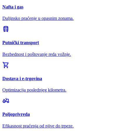
Nafta i gas
Daljinsko praćenje u opasnim zonama.
directions_bus
Putnički transport
Bezbednost i poštovanje reda vožnje.
shopping_cart
Dostava i e-trgovina
Optimizacija poslednjeg kilometra.
agriculture
Poljoprivreda
Efikasnost praćenja od njive do trpeze.