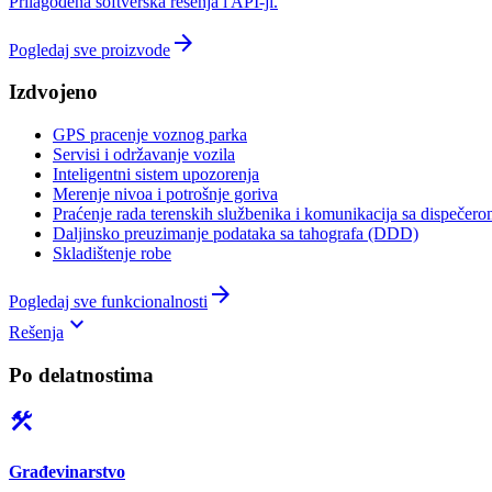
Prilagođena softverska rešenja i API-ji.
arrow_forward
Pogledaj sve proizvode
Izdvojeno
GPS pracenje voznog parka
Servisi i održavanje vozila
Inteligentni sistem upozorenja
Merenje nivoa i potrošnje goriva
Praćenje rada terenskih službenika i komunikacija sa dispečer
Daljinsko preuzimanje podataka sa tahografa (DDD)
Skladištenje robe
arrow_forward
Pogledaj sve funkcionalnosti
keyboard_arrow_down
Rešenja
Po delatnostima
construction
Građevinarstvo