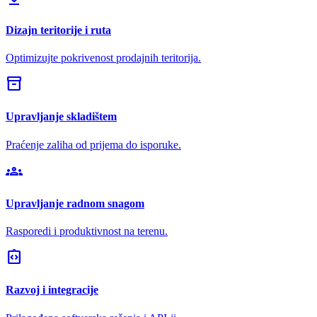
Dizajn teritorije i ruta
Optimizujte pokrivenost prodajnih teritorija.
inventory_2
Upravljanje skladištem
Praćenje zaliha od prijema do isporuke.
groups
Upravljanje radnom snagom
Rasporedi i produktivnost na terenu.
integration_instructions
Razvoj i integracije