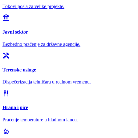
Tokovi posla za velike projekte.
account_balance
Javni sektor
Bezbedno praćenje za državne agencije.
handyman
Terenske usluge
Dispečerizacija tehničara u realnom vremenu.
restaurant
Hrana i piće
Praćenje temperature u hladnom lancu.
local_fire_department