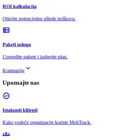
ROI kalkulacija
Otkrijte potencijalne uštede troškova.
view_list
Paketi usluga
Uporedite pakete i izaberite plan.
keyboard_arrow_down
Kompanija
Upoznajte nas
verified
Istaknuti klijenti
Kako vodeće organizacije koriste MobTrack.
groups