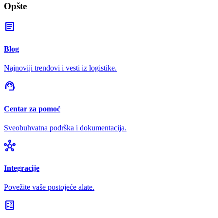
Opšte
article
Blog
Najnoviji trendovi i vesti iz logistike.
support_agent
Centar za pomoć
Sveobuhvatna podrška i dokumentacija.
hub
Integracije
Povežite vaše postojeće alate.
calculate