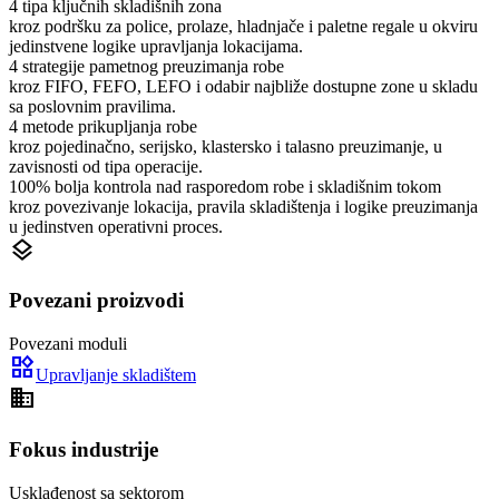
4 tipa ključnih skladišnih zona
kroz podršku za police, prolaze, hladnjače i paletne regale u okviru
jedinstvene logike upravljanja lokacijama.
4 strategije pametnog preuzimanja robe
kroz FIFO, FEFO, LEFO i odabir najbliže dostupne zone u skladu
sa poslovnim pravilima.
4 metode prikupljanja robe
kroz pojedinačno, serijsko, klastersko i talasno preuzimanje, u
zavisnosti od tipa operacije.
100% bolja kontrola nad rasporedom robe i skladišnim tokom
kroz povezivanje lokacija, pravila skladištenja i logike preuzimanja
u jedinstven operativni proces.
layers
Povezani proizvodi
Povezani moduli
widgets
Upravljanje skladištem
domain
Fokus industrije
Usklađenost sa sektorom