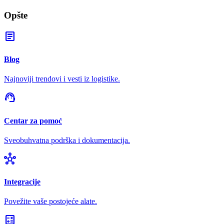
Opšte
article
Blog
Najnoviji trendovi i vesti iz logistike.
support_agent
Centar za pomoć
Sveobuhvatna podrška i dokumentacija.
hub
Integracije
Povežite vaše postojeće alate.
calculate