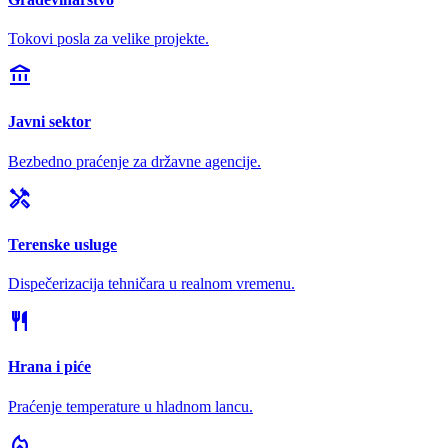
Tokovi posla za velike projekte.
account_balance
Javni sektor
Bezbedno praćenje za državne agencije.
handyman
Terenske usluge
Dispečerizacija tehničara u realnom vremenu.
restaurant
Hrana i piće
Praćenje temperature u hladnom lancu.
local_fire_department