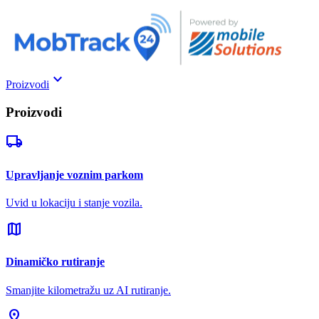
keyboard_arrow_down
Proizvodi
Proizvodi
local_shipping
Upravljanje voznim parkom
Uvid u lokaciju i stanje vozila.
map
Dinamičko rutiranje
Smanjite kilometražu uz AI rutiranje.
pin_drop