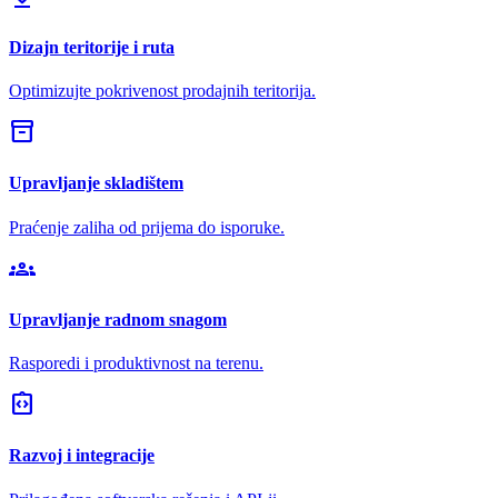
Dizajn teritorije i ruta
Optimizujte pokrivenost prodajnih teritorija.
inventory_2
Upravljanje skladištem
Praćenje zaliha od prijema do isporuke.
groups
Upravljanje radnom snagom
Rasporedi i produktivnost na terenu.
integration_instructions
Razvoj i integracije