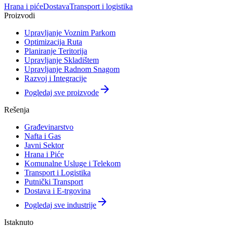
Hrana i piće
Dostava
Transport i logistika
Proizvodi
Upravljanje Voznim Parkom
Optimizacija Ruta
Planiranje Teritorija
Upravljanje Skladištem
Upravljanje Radnom Snagom
Razvoj i Integracije
arrow_forward
Pogledaj sve proizvode
Rešenja
Građevinarstvo
Nafta i Gas
Javni Sektor
Hrana i Piće
Komunalne Usluge i Telekom
Transport i Logistika
Putnički Transport
Dostava i E-trgovina
arrow_forward
Pogledaj sve industrije
Istaknuto