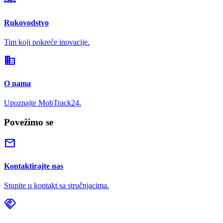
Rukovodstvo
Tim koji pokreće inovacije.
domain
O nama
Upoznajte MobTrack24.
Povežimo se
mail
Kontaktirajte nas
Stupite u kontakt sa stručnjacima.
handshake