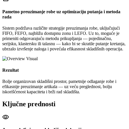
Pametno preuzimanje robe uz optimizaciju putanja i metoda
rada
Sistem podržava različite strategije preuzimanja robe, uključujući
FIFO, FEFO, najbližu dostupnu zonu i LEFO. Uz to, moguće je
primeniti odgovarajuću metodu prikupljanja — pojedinačnu,
serijsku, klastersku ili talasnu — kako bi se skratile putanje kretanja,
ubrzalo izvršenje naloga i povećala efikasnost skladišnih operacija.
Rezultat
Bolje organizovan skladišni prostor, pametnije odlaganje robe i
efikasnije preuzimanje artikala — uz veću preglednost, bolju
iskorišćenost kapaciteta i brži rad skladišta.
Ključne prednosti
visibility