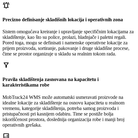
notifications_active
Precizno definisanje skladišnih lokacija i operativnih zona
Sistem omogućava kreiranje i upravljanje specifičnim lokacijama za
skladištenje, kao što su police, prolazi, hladnjače i paletni regali.
Pored toga, mogu se definisati i namenske operativne lokacije za
prijem proizvoda, sortiranje, pakovanje i druge skladišne procese,
čime se prostor organizuje u skladu sa realnim tokom rada.
filter_alt
Pravila skladištenja zasnovana na kapacitetu i
karakteristikama robe
MobTrack24 WMS može automatski usmeravati proizvode na
idealne lokacije za skladištenje na osnovu kapaciteta u realnom
vremenu, kategorije skladištenja, potreba samog proizvoda i
pristupačnosti pri kasnijem odabiru. Time se postiže bolja
iskorišćenost prostora, doslednija organizacija robe i manji broj
operativnih grešaka.
analytics