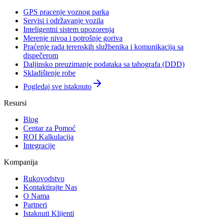
GPS pracenje voznog parka
Servisi i održavanje vozila
Inteligentni sistem upozorenja
Merenje nivoa i potrošnje goriva
Praćenje rada terenskih službenika i komunikacija sa
dispečerom
Daljinsko preuzimanje podataka sa tahografa (DDD)
Skladištenje robe
arrow_forward
Pogledaj sve istaknuto
Resursi
Blog
Centar za Pomoć
ROI Kalkulacija
Integracije
Kompanija
Rukovodstvo
Kontaktirajte Nas
O Nama
Partneri
Istaknuti Klijenti