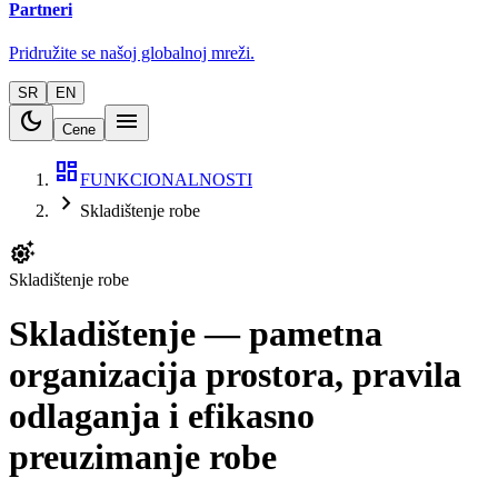
Partneri
Pridružite se našoj globalnoj mreži.
SR
EN
dark_mode
menu
Cene
dashboard
FUNKCIONALNOSTI
chevron_right
Skladištenje robe
settings_suggest
Skladištenje robe
Skladištenje — pametna
organizacija prostora, pravila
odlaganja i efikasno
preuzimanje robe