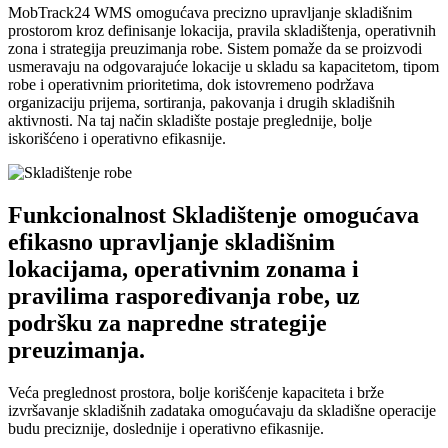
MobTrack24 WMS omogućava precizno upravljanje skladišnim
prostorom kroz definisanje lokacija, pravila skladištenja, operativnih
zona i strategija preuzimanja robe. Sistem pomaže da se proizvodi
usmeravaju na odgovarajuće lokacije u skladu sa kapacitetom, tipom
robe i operativnim prioritetima, dok istovremeno podržava
organizaciju prijema, sortiranja, pakovanja i drugih skladišnih
aktivnosti. Na taj način skladište postaje preglednije, bolje
iskorišćeno i operativno efikasnije.
Funkcionalnost Skladištenje omogućava
efikasno upravljanje skladišnim
lokacijama, operativnim zonama i
pravilima raspoređivanja robe, uz
podršku za napredne strategije
preuzimanja.
Veća preglednost prostora, bolje korišćenje kapaciteta i brže
izvršavanje skladišnih zadataka omogućavaju da skladišne operacije
budu preciznije, doslednije i operativno efikasnije.