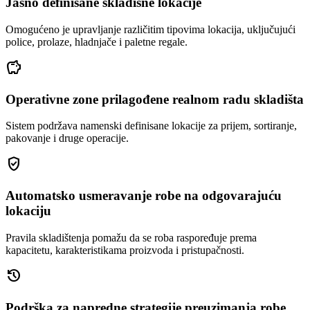
Jasno definisane skladišne lokacije
Omogućeno je upravljanje različitim tipovima lokacija, uključujući
police, prolaze, hladnjače i paletne regale.
savings
Operativne zone prilagođene realnom radu skladišta
Sistem podržava namenski definisane lokacije za prijem, sortiranje,
pakovanje i druge operacije.
gpp_good
Automatsko usmeravanje robe na odgovarajuću
lokaciju
Pravila skladištenja pomažu da se roba raspoređuje prema
kapacitetu, karakteristikama proizvoda i pristupačnosti.
history
Podrška za napredne strategije preuzimanja robe