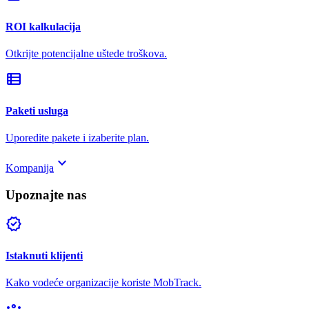
ROI kalkulacija
Otkrijte potencijalne uštede troškova.
view_list
Paketi usluga
Uporedite pakete i izaberite plan.
keyboard_arrow_down
Kompanija
Upoznajte nas
verified
Istaknuti klijenti
Kako vodeće organizacije koriste MobTrack.
groups