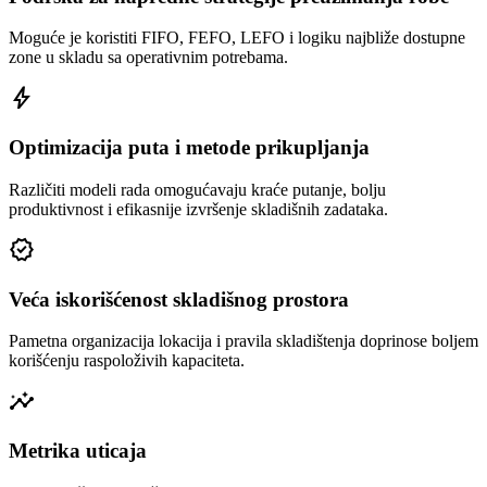
Moguće je koristiti FIFO, FEFO, LEFO i logiku najbliže dostupne
zone u skladu sa operativnim potrebama.
bolt
Optimizacija puta i metode prikupljanja
Različiti modeli rada omogućavaju kraće putanje, bolju
produktivnost i efikasnije izvršenje skladišnih zadataka.
verified
Veća iskorišćenost skladišnog prostora
Pametna organizacija lokacija i pravila skladištenja doprinose boljem
korišćenju raspoloživih kapaciteta.
insights
Metrika uticaja