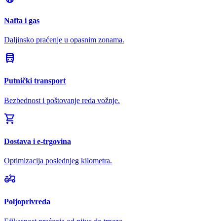
Nafta i gas
Daljinsko praćenje u opasnim zonama.
directions_bus
Putnički transport
Bezbednost i poštovanje reda vožnje.
shopping_cart
Dostava i e-trgovina
Optimizacija poslednjeg kilometra.
agriculture
Poljoprivreda