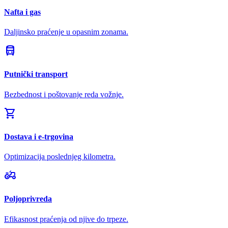
Nafta i gas
Daljinsko praćenje u opasnim zonama.
directions_bus
Putnički transport
Bezbednost i poštovanje reda vožnje.
shopping_cart
Dostava i e-trgovina
Optimizacija poslednjeg kilometra.
agriculture
Poljoprivreda
Efikasnost praćenja od njive do trpeze.