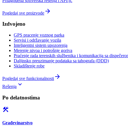
Prilagođena softverska rešenja i API-ji.
arrow_forward
Pogledaj sve proizvode
Izdvojeno
GPS pracenje voznog parka
Servisi i održavanje vozila
Inteligentni sistem upozorenja
Merenje nivoa i potrošnje goriva
Praćenje rada terenskih službenika i komunikacija sa dispečer
Daljinsko preuzimanje podataka sa tahografa (DDD)
Skladištenje robe
arrow_forward
Pogledaj sve funkcionalnosti
keyboard_arrow_down
Rešenja
Po delatnostima
construction
Građevinarstvo