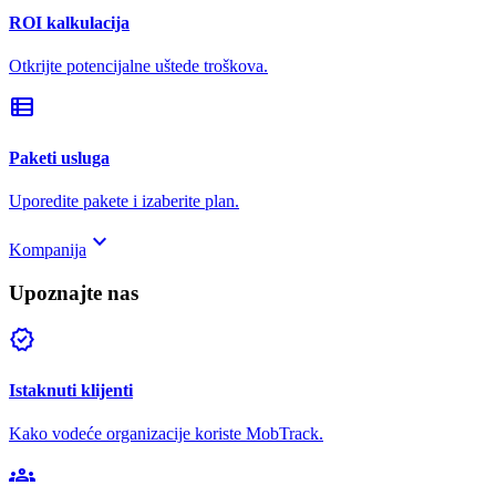
ROI kalkulacija
Otkrijte potencijalne uštede troškova.
view_list
Paketi usluga
Uporedite pakete i izaberite plan.
keyboard_arrow_down
Kompanija
Upoznajte nas
verified
Istaknuti klijenti
Kako vodeće organizacije koriste MobTrack.
groups