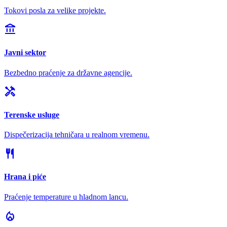
Tokovi posla za velike projekte.
account_balance
Javni sektor
Bezbedno praćenje za državne agencije.
handyman
Terenske usluge
Dispečerizacija tehničara u realnom vremenu.
restaurant
Hrana i piće
Praćenje temperature u hladnom lancu.
local_fire_department