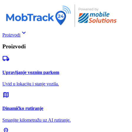
keyboard_arrow_down
Proizvodi
Proizvodi
local_shipping
Upravljanje voznim parkom
Uvid u lokaciju i stanje vozila.
map
Dinamičko rutiranje
Smanjite kilometražu uz AI rutiranje.
pin_drop