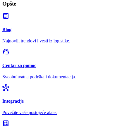
Opšte
article
Blog
Najnoviji trendovi i vesti iz logistike.
support_agent
Centar za pomoć
Sveobuhvatna podrška i dokumentacija.
hub
Integracije
Povežite vaše postojeće alate.
calculate