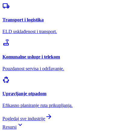
local_shipping
Transport i logistika
ELD usklađenost i transport.
router
Komunalne usluge i telekom
Pouzdanost servisa i održavanje.
recycling
Upravljanje otpadom
Efikasno planiranje ruta prikupljanja.
arrow_forward
Pogledaj sve industrije
keyboard_arrow_down
Resursi