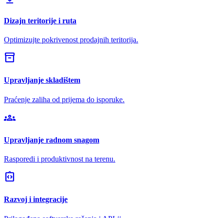
Dizajn teritorije i ruta
Optimizujte pokrivenost prodajnih teritorija.
inventory_2
Upravljanje skladištem
Praćenje zaliha od prijema do isporuke.
groups
Upravljanje radnom snagom
Rasporedi i produktivnost na terenu.
integration_instructions
Razvoj i integracije