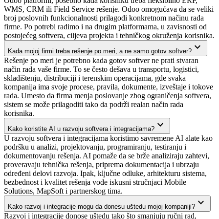
Odoo platformi, posebno kada korisniku treba fleksibilno ERP,
WMS, CRM ili Field Service rešenje. Odoo omogućava da se veliki
broj poslovnih funkcionalnosti prilagodi konkretnom načinu rada
firme. Po potrebi radimo i na drugim platformama, u zavisnosti od
postojećeg softvera, ciljeva projekta i tehničkog okruženja korisnika.
expand_more
Kada mojoj firmi treba rešenje po meri, a ne samo gotov softver?
Rešenje po meri je potrebno kada gotov softver ne prati stvaran
način rada vaše firme. To se često dešava u transportu, logistici,
skladištenju, distribuciji i terenskim operacijama, gde svaka
kompanija ima svoje procese, pravila, dokumente, izveštaje i tokove
rada. Umesto da firma menja poslovanje zbog ograničenja softvera,
sistem se može prilagoditi tako da podrži realan način rada
korisnika.
expand_more
Kako koristite AI u razvoju softvera i integracijama?
U razvoju softvera i integracijama koristimo savremene AI alate kao
podršku u analizi, projektovanju, programiranju, testiranju i
dokumentovanju rešenja. AI pomaže da se brže analiziraju zahtevi,
proveravaju tehnička rešenja, priprema dokumentacija i ubrzaju
određeni delovi razvoja. Ipak, ključne odluke, arhitekturu sistema,
bezbednost i kvalitet rešenja vode iskusni stručnjaci Mobile
Solutions, MapSoft i partnerskog tima.
expand_more
Kako razvoj i integracije mogu da donesu uštedu mojoj kompaniji?
Razvoj i integracije donose uštedu tako što smanjuju ručni rad,