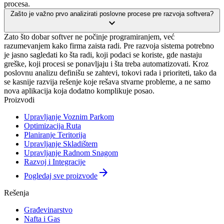
procesa.
Zašto je važno prvo analizirati poslovne procese pre razvoja softvera?
expand_more
Zato što dobar softver ne počinje programiranjem, već
razumevanjem kako firma zaista radi. Pre razvoja sistema potrebno
je jasno sagledati ko šta radi, koji podaci se koriste, gde nastaju
greške, koji procesi se ponavljaju i šta treba automatizovati. Kroz
poslovnu analizu definišu se zahtevi, tokovi rada i prioriteti, tako da
se kasnije razvija rešenje koje rešava stvarne probleme, a ne samo
nova aplikacija koja dodatno komplikuje posao.
Proizvodi
Upravljanje Voznim Parkom
Optimizacija Ruta
Planiranje Teritorija
Upravljanje Skladištem
Upravljanje Radnom Snagom
Razvoj i Integracije
arrow_forward
Pogledaj sve proizvode
Rešenja
Građevinarstvo
Nafta i Gas