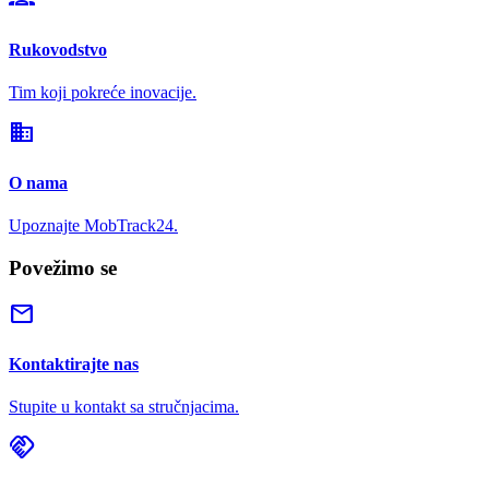
Rukovodstvo
Tim koji pokreće inovacije.
domain
O nama
Upoznajte MobTrack24.
Povežimo se
mail
Kontaktirajte nas
Stupite u kontakt sa stručnjacima.
handshake