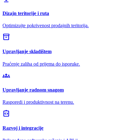
Dizajn teritorije i ruta
Optimizujte pokrivenost prodajnih teritorija.
inventory_2
Upravljanje skladištem
Praćenje zaliha od prijema do isporuke.
groups
Upravljanje radnom snagom
Rasporedi i produktivnost na terenu.
integration_instructions
Razvoj i integracije