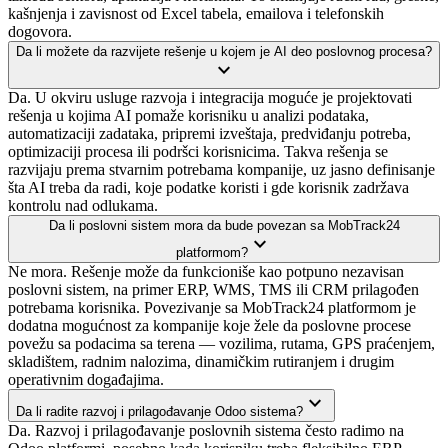
kašnjenja i zavisnost od Excel tabela, emailova i telefonskih
dogovora.
Da li možete da razvijete rešenje u kojem je AI deo poslovnog procesa?
expand_more
Da. U okviru usluge razvoja i integracija moguće je projektovati
rešenja u kojima AI pomaže korisniku u analizi podataka,
automatizaciji zadataka, pripremi izveštaja, predviđanju potreba,
optimizaciji procesa ili podršci korisnicima. Takva rešenja se
razvijaju prema stvarnim potrebama kompanije, uz jasno definisanje
šta AI treba da radi, koje podatke koristi i gde korisnik zadržava
kontrolu nad odlukama.
Da li poslovni sistem mora da bude povezan sa MobTrack24
expand_more
platformom?
Ne mora. Rešenje može da funkcioniše kao potpuno nezavisan
poslovni sistem, na primer ERP, WMS, TMS ili CRM prilagođen
potrebama korisnika. Povezivanje sa MobTrack24 platformom je
dodatna mogućnost za kompanije koje žele da poslovne procese
povežu sa podacima sa terena — vozilima, rutama, GPS praćenjem,
skladištem, radnim nalozima, dinamičkim rutiranjem i drugim
operativnim događajima.
expand_more
Da li radite razvoj i prilagođavanje Odoo sistema?
Da. Razvoj i prilagođavanje poslovnih sistema često radimo na