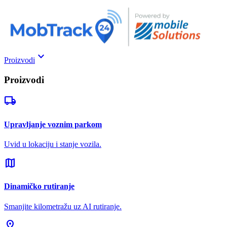
keyboard_arrow_down
Proizvodi
Proizvodi
local_shipping
Upravljanje voznim parkom
Uvid u lokaciju i stanje vozila.
map
Dinamičko rutiranje
Smanjite kilometražu uz AI rutiranje.
pin_drop