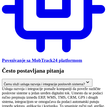
Povezivanje sa MobTrack24 platformom
Često postavljana pitanja
expand_more
Čemu služi usluga razvoja i integracije poslovnih sistema?
Usluga razvoja i integracije pomaže kompaniji da poveže različite
poslovne sisteme u jedan uređen digitalni tok. Umesto da se podaci
ručno prepisuju između ERP, WMS, TMS, CRM, GPS i drugih
sistema, integracijom se omogućava da podaci automatski putuju
između sektora, aplikacija i korisnika. To smanjuje ručni rad, greške,