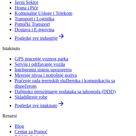
Javni Sektor
Hrana i Piće
Komunalne Usluge i Telekom
Transport i Logistika
Putnički Transport
Dostava i E-trgovina
arrow_forward
Pogledaj sve industrije
Istaknuto
GPS pracenje voznog parka
Servisi i održavanje vozila
Inteligentni sistem upozorenja
Merenje nivoa i potrošnje goriva
Praćenje rada terenskih službenika i komunikacija sa
dispečerom
Daljinsko preuzimanje podataka sa tahografa (DDD)
Skladištenje robe
arrow_forward
Pogledaj sve istaknuto
Resursi
Blog
Centar za Pomoć