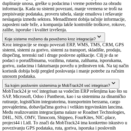
dupliranje unosa, greške u podacima i vreme potrebno za obradu
informacija. Kada su sistemi povezani, manje vremena se troši na
prepisivanje podataka, proveru tabela, slanje emailova i rešavanje
neslaganja između sektora. Menadžment dobija tačnije informacije,
zaposleni rade brže, a kompanija lakše kontroliše troškove, rokove,
zalihe, isporuke i kvalitet izvršenja.
expand_more
Koje sisteme možemo da povežemo kroz integracije?
Kroz integracije se mogu povezati ERP, WMS, TMS, CRM, GPS
sistemi, sistemi za gorivo, sistemi za transport, skladište, prodaju,
dispečing, terenski rad i druge poslovne aplikacije. Cilj je da se
podaci o porudžbinama, vozilima, rutama, zalihama, isporukama,
gorivu, zadacima i fakturisanju povežu u jedinstven tok. Na taj način
korisnik dobija bolji pregled poslovanja i manje potrebe za ručnim
unosom podataka.
expand_more
Sa kojim poslovnim sistemima je MobTrack24 već integrisan?
MobTrack24 je već integrisan sa vodećim ERP rešenjima kao što su
SAP, Microsoft, Odoo i Pantheon, kao i sa sistemima za dinamičko
rutiranje, logističkim integratorima, transportnim berzama, cargo
provajderima, dobavljačima goriva i velikim trgovinskim lancima.
Među realizovanim integracijama nalaze se Roadnet Technologies,
DHL, NIS, OMV, Timocom, Shippeo, FourKites, NIC-place,
project44 i Lidl. To znači da MobTrack24 ima konkretno iskustvo u
povezivanju GPS podataka, ruta, goriva, isporuka i poslovnih