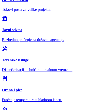
Tokovi posla za velike projekte.
account_balance
Javni sektor
Bezbedno praćenje za državne agencije.
handyman
Terenske usluge
Dispečerizacija tehničara u realnom vremenu.
restaurant
Hrana i piće
Praćenje temperature u hladnom lancu.
local_fire_department