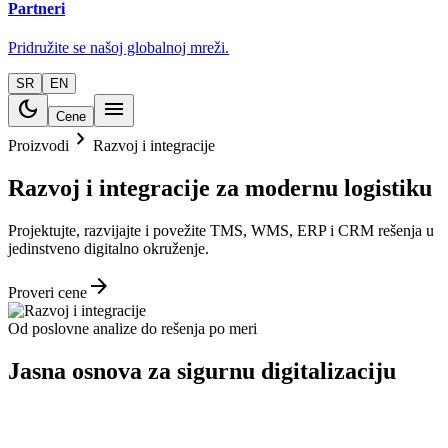
Partneri
Pridružite se našoj globalnoj mreži.
SR
EN
dark_mode
menu
Cene
chevron_right
Proizvodi
Razvoj i integracije
Razvoj i integracije za modernu logistiku
Projektujte, razvijajte i povežite TMS, WMS, ERP i CRM rešenja u
jedinstveno digitalno okruženje.
arrow_forward
Proveri cene
Od poslovne analize do rešenja po meri
Jasna osnova za sigurnu digitalizaciju