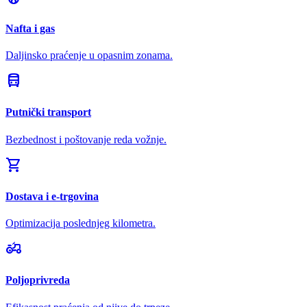
Nafta i gas
Daljinsko praćenje u opasnim zonama.
directions_bus
Putnički transport
Bezbednost i poštovanje reda vožnje.
shopping_cart
Dostava i e-trgovina
Optimizacija poslednjeg kilometra.
agriculture
Poljoprivreda