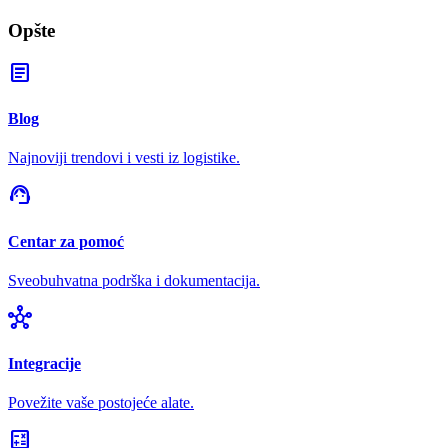
Opšte
article
Blog
Najnoviji trendovi i vesti iz logistike.
support_agent
Centar za pomoć
Sveobuhvatna podrška i dokumentacija.
hub
Integracije
Povežite vaše postojeće alate.
calculate