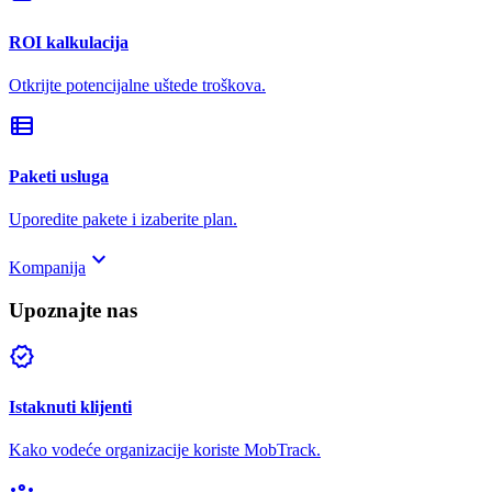
ROI kalkulacija
Otkrijte potencijalne uštede troškova.
view_list
Paketi usluga
Uporedite pakete i izaberite plan.
keyboard_arrow_down
Kompanija
Upoznajte nas
verified
Istaknuti klijenti
Kako vodeće organizacije koriste MobTrack.
groups