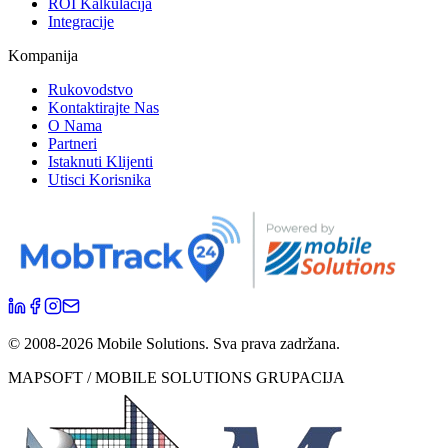
ROI Kalkulacija
Integracije
Kompanija
Rukovodstvo
Kontaktirajte Nas
O Nama
Partneri
Istaknuti Klijenti
Utisci Korisnika
© 2008-
2026
Mobile Solutions.
Sva prava zadržana.
MAPSOFT / MOBILE SOLUTIONS GRUPACIJA