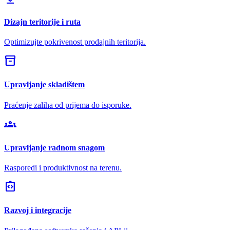
Dizajn teritorije i ruta
Optimizujte pokrivenost prodajnih teritorija.
inventory_2
Upravljanje skladištem
Praćenje zaliha od prijema do isporuke.
groups
Upravljanje radnom snagom
Rasporedi i produktivnost na terenu.
integration_instructions
Razvoj i integracije