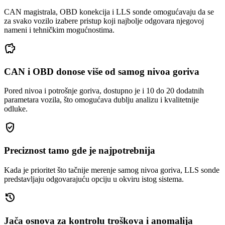
CAN magistrala, OBD konekcija i LLS sonde omogućavaju da se
za svako vozilo izabere pristup koji najbolje odgovara njegovoj
nameni i tehničkim mogućnostima.
savings
CAN i OBD donose više od samog nivoa goriva
Pored nivoa i potrošnje goriva, dostupno je i 10 do 20 dodatnih
parametara vozila, što omogućava dublju analizu i kvalitetnije
odluke.
gpp_good
Preciznost tamo gde je najpotrebnija
Kada je prioritet što tačnije merenje samog nivoa goriva, LLS sonde
predstavljaju odgovarajuću opciju u okviru istog sistema.
history
Jača osnova za kontrolu troškova i anomalija