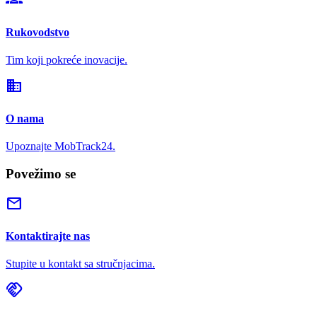
Rukovodstvo
Tim koji pokreće inovacije.
domain
O nama
Upoznajte MobTrack24.
Povežimo se
mail
Kontaktirajte nas
Stupite u kontakt sa stručnjacima.
handshake