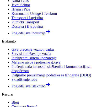
Nafta i Gas
Javni Sektor
Hrana i Piće
Komunalne Usluge i Telekom
Transport i Logistika
Putnički Transport
Dostava i E-trgovina
arrow_forward
Pogledaj sve industrije
Istaknuto
GPS pracenje voznog parka
Servisi i održavanje vozila
Inteligentni sistem upozorenja
Merenje nivoa i potrošnje goriva
Praćenje rada terenskih službenika i komunikacija sa
dispečerom
Daljinsko preuzimanje podataka sa tahografa (DDD)
Skladištenje robe
arrow_forward
Pogledaj sve istaknuto
Resursi
Blog
Centar za Pomoć