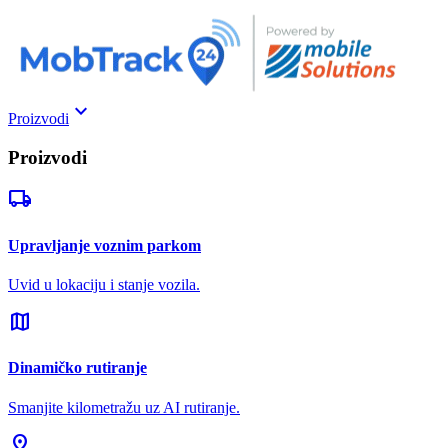
keyboard_arrow_down
Proizvodi
Proizvodi
local_shipping
Upravljanje voznim parkom
Uvid u lokaciju i stanje vozila.
map
Dinamičko rutiranje
Smanjite kilometražu uz AI rutiranje.
pin_drop