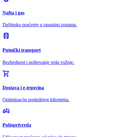
Nafta i gas
Daljinsko praćenje u opasnim zonama.
directions_bus
Putnički transport
Bezbednost i poštovanje reda vožnje.
shopping_cart
Dostava i e-trgovina
Optimizacija poslednjeg kilometra.
agriculture
Poljoprivreda