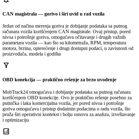
CAN magistrala — gorivo i širi uvid u rad vozila
Jedan od načina merenja goriva je dobijanje podataka sa putnog
računara vozila korišćenjem CAN magistrale. Ovaj pristup, pored
nivoa i potrošnje goriva, omogućava očitavanje i drugih važnih
parametara vozila — kao što su kilometraža, RPM, temperatura
motora, brzina, opterećenje i drugi dostupni podaci, u zavisnosti od
proizvođača, modela i godišta
filter_alt
OBD konekcija — praktično rešenje za brzo uvođenje
MobTrack24 omogućava i dobijanje podataka sa putnog računara
korišćenjem OBD konekcije. Ovo je praktično rešenje posebno za
putnička i laka komercijalna vozila, jer pored nivoa i potrošnje
goriva omogućava i pristup dodatnim podacima o radu vozila, što
pruža širi operativni kontekst i bolju osnovu za analizu, izveštavanje
i optimizaciju
analytics