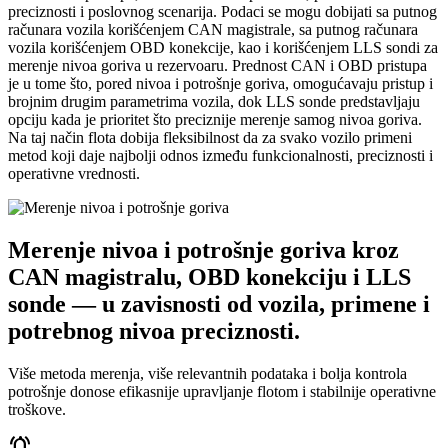
preciznosti i poslovnog scenarija. Podaci se mogu dobijati sa putnog
računara vozila korišćenjem CAN magistrale, sa putnog računara
vozila korišćenjem OBD konekcije, kao i korišćenjem LLS sondi za
merenje nivoa goriva u rezervoaru. Prednost CAN i OBD pristupa
je u tome što, pored nivoa i potrošnje goriva, omogućavaju pristup i
brojnim drugim parametrima vozila, dok LLS sonde predstavljaju
opciju kada je prioritet što preciznije merenje samog nivoa goriva.
Na taj način flota dobija fleksibilnost da za svako vozilo primeni
metod koji daje najbolji odnos između funkcionalnosti, preciznosti i
operativne vrednosti.
Merenje nivoa i potrošnje goriva kroz
CAN magistralu, OBD konekciju i LLS
sonde — u zavisnosti od vozila, primene i
potrebnog nivoa preciznosti.
Više metoda merenja, više relevantnih podataka i bolja kontrola
potrošnje donose efikasnije upravljanje flotom i stabilnije operativne
troškove.
notifications_active