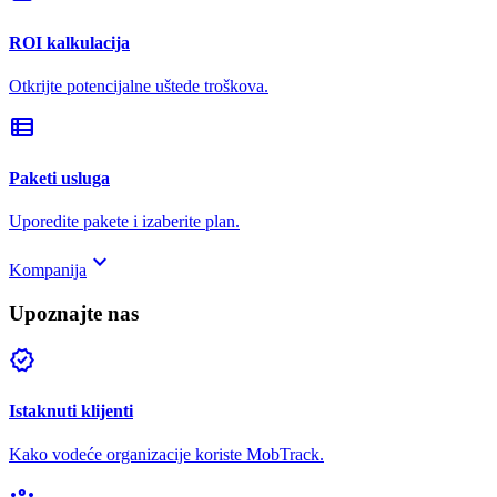
ROI kalkulacija
Otkrijte potencijalne uštede troškova.
view_list
Paketi usluga
Uporedite pakete i izaberite plan.
keyboard_arrow_down
Kompanija
Upoznajte nas
verified
Istaknuti klijenti
Kako vodeće organizacije koriste MobTrack.
groups