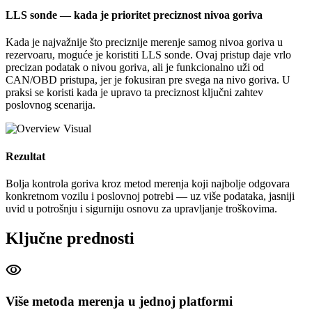
LLS sonde — kada je prioritet preciznost nivoa goriva
Kada je najvažnije što preciznije merenje samog nivoa goriva u
rezervoaru, moguće je koristiti LLS sonde. Ovaj pristup daje vrlo
precizan podatak o nivou goriva, ali je funkcionalno uži od
CAN/OBD pristupa, jer je fokusiran pre svega na nivo goriva. U
praksi se koristi kada je upravo ta preciznost ključni zahtev
poslovnog scenarija.
Rezultat
Bolja kontrola goriva kroz metod merenja koji najbolje odgovara
konkretnom vozilu i poslovnoj potrebi — uz više podataka, jasniji
uvid u potrošnju i sigurniju osnovu za upravljanje troškovima.
Ključne prednosti
visibility
Više metoda merenja u jednoj platformi