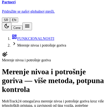
Partneri
Pridružite se našoj globalnoj mreži.
SR
EN
dark_mode
menu
Cene
dashboard
FUNKCIONALNOSTI
chevron_right
Merenje nivoa i potrošnje goriva
settings_suggest
Merenje nivoa i potrošnje goriva
Merenje nivoa i potrošnje
goriva — više metoda, potpuna
kontrola
MobTrack24 omogućava merenje nivoa i potrošnje goriva kroz više
tehnoloških pristupa, u zavisnosti od tipa vozila, potrebne