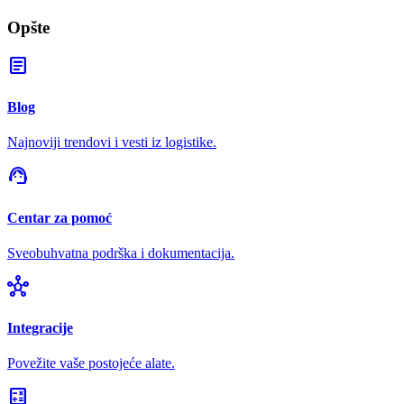
Opšte
article
Blog
Najnoviji trendovi i vesti iz logistike.
support_agent
Centar za pomoć
Sveobuhvatna podrška i dokumentacija.
hub
Integracije
Povežite vaše postojeće alate.
calculate