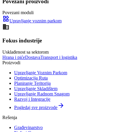
Povezani proizvodi
Povezani moduli
widgets
Upravljanje voznim parkom
domain
Fokus industrije
Usklađenost sa sektorom
Hrana i piće
Dostava
Transport i logistika
Proizvodi
Upravljanje Voznim Parkom
Optimizacija Ruta
Planiranje Teritorija
Upravljanje Skladištem
Upravljanje Radnom Snagom
Razvoj i Integracije
arrow_forward
Pogledaj sve proizvode
Rešenja
Građevinarstvo