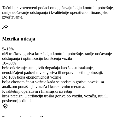
Tačni i pravovremeni podaci omogućavaju bolju kontrolu potrošnje,
ranije uočavanje odstupanja i kvalitetnije operativno i finansijsko
izveštavanje.
insights
Metrika uticaja
5–15%
niži troškovi goriva kroz bolju kontrolu potrošnje, ranije uočavanje
odstupanja i optimizaciju korišćenja vozila
10–30%
brže otkrivanje sumnjivih događaja kao što su istakanje,
neuobičajeni padovi nivoa goriva ili nepravilnosti u potrošnji.
Do 10% bolja ekonomičnost vožnje
bolja ekonomičnost vožnje kada se podaci o gorivu povežu sa
analizom ponašanja vozača i korektivnim merama.
Kvalitetniji operativni i finansijski izveštaji
kroz precizniju atribuciju troška goriva po vozilu, vozaču, ruti ili
poslovnoj jedinici.
layers