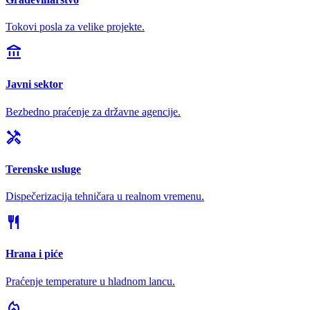
Tokovi posla za velike projekte.
account_balance
Javni sektor
Bezbedno praćenje za državne agencije.
handyman
Terenske usluge
Dispečerizacija tehničara u realnom vremenu.
restaurant
Hrana i piće
Praćenje temperature u hladnom lancu.
local_fire_department