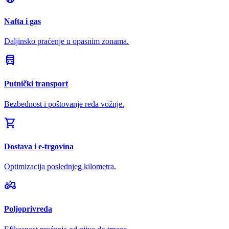
Nafta i gas
Daljinsko praćenje u opasnim zonama.
directions_bus
Putnički transport
Bezbednost i poštovanje reda vožnje.
shopping_cart
Dostava i e-trgovina
Optimizacija poslednjeg kilometra.
agriculture
Poljoprivreda