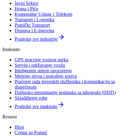
Javni Sektor
Hrana i Piće
Komunalne Usluge i Telekom
Transport i Logistika
Putnički Transport
Dostava i E-trgovina
arrow_forward
Pogledaj sve industrije
Istaknuto
GPS pracenje voznog parka
Servisi i održavanje vozila
Inteligentni sistem upozorenja
Merenje nivoa i potrošnje goriva
Praćenje rada terenskih službenika i komunikacija sa
dispečerom
Daljinsko preuzimanje podataka sa tahografa (DDD)
Skladištenje robe
arrow_forward
Pogledaj sve istaknuto
Resursi
Blog
Centar za Pomoć