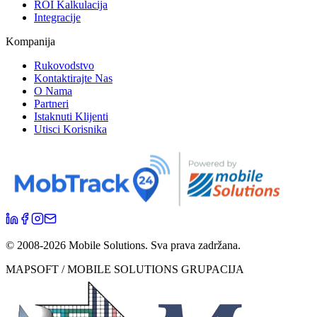
ROI Kalkulacija
Integracije
Kompanija
Rukovodstvo
Kontaktirajte Nas
O Nama
Partneri
Istaknuti Klijenti
Utisci Korisnika
© 2008-
2026
Mobile Solutions.
Sva prava zadržana.
MAPSOFT / MOBILE SOLUTIONS GRUPACIJA