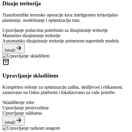
Dizajn teritorija
Transformišite terenske operacije kroz inteligentno teritorijalno
planiranje, modeliranje i optimizaciju ruta.
Upravljanje podacima potrebnim za dizajniranje teritorije
Manuelno dizajniranje teritorije
Automatsko dizajniranje teritorije primenom naprednih modela
arrow_forward
Istraži
inventory_2
Upravljanje skladištem
Kompletno rešenje za optimizaciju zaliha, sledljivost i efikasnost,
zasnovano na Odoo platformi i lokalizovano za vaše potrebe.
Skladištenje robe
Upravljanje proizvodima
Upravljanje zalihama
arrow_forward
Istraži