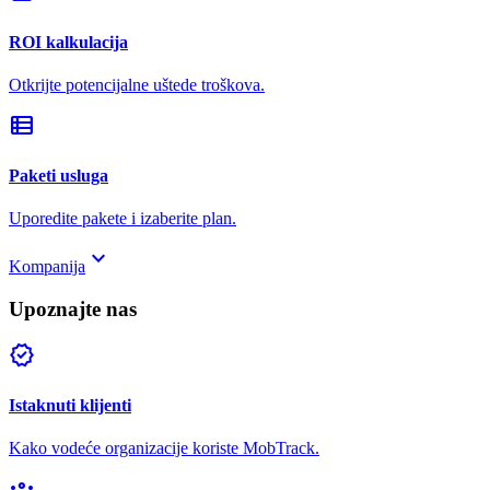
ROI kalkulacija
Otkrijte potencijalne uštede troškova.
view_list
Paketi usluga
Uporedite pakete i izaberite plan.
keyboard_arrow_down
Kompanija
Upoznajte nas
verified
Istaknuti klijenti
Kako vodeće organizacije koriste MobTrack.
groups