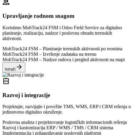
group
Upravljanje radnom snagom
Koristimo MobTrack24 FSM i Odoo Field Service za digitalno
planiranje, realizaciju, nadzor i poslovnu obradu terenskih
aktivnosti.
MobTrack24 FSM – Planiranje terenskih aktivnosti po reonima
MobTrack24 FSM – Izvršenje zadataka na terenu
MobTrack24 FSM – Nadzor radova i pregled aktivnosti na mapi
arrow_forward
Istraži
integration_instructions
Razvoj i integracije
Projektujte, razvijajte i povežite TMS, WMS, ERP i CRM rešenja u
jedinstveno digitalno okruženje.
Poslovna analiza i projektovanje logističkih informacionih rešenja
Razvoj i kastomizacija ERP / WMS / TMS / CRM sistema
Implementacija i prilagođavanje poslovnih platformi