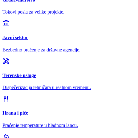
Tokovi posla za velike projekte.
account_balance
Javni sektor
Bezbedno praćenje za državne agencije.
handyman
Terenske usluge
Dispečerizacija tehničara u realnom vremenu.
restaurant
Hrana i piće
Praćenje temperature u hladnom lancu.
local_fire_department