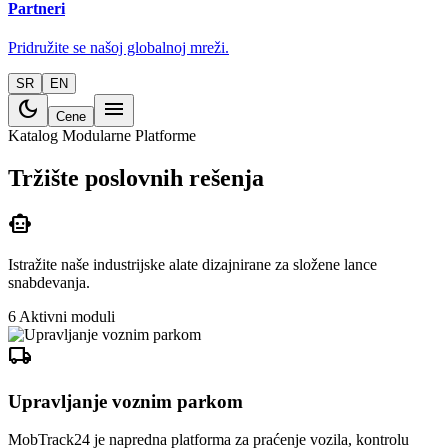
Partneri
Pridružite se našoj globalnoj mreži.
SR
EN
dark_mode
menu
Cene
Katalog Modularne Platforme
Tržište poslovnih rešenja
smart_toy
Istražite naše industrijske alate dizajnirane za složene lance
snabdevanja.
6
Aktivni moduli
local_shipping
Upravljanje voznim parkom
MobTrack24 je napredna platforma za praćenje vozila, kontrolu