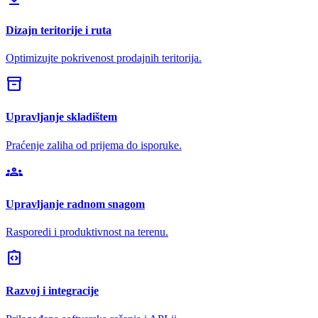
Dizajn teritorije i ruta
Optimizujte pokrivenost prodajnih teritorija.
inventory_2
Upravljanje skladištem
Praćenje zaliha od prijema do isporuke.
groups
Upravljanje radnom snagom
Rasporedi i produktivnost na terenu.
integration_instructions
Razvoj i integracije