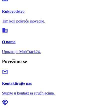
Rukovodstvo
Tim koji pokreće inovacije.
domain
O nama
Upoznajte MobTrack24.
Povežimo se
mail
Kontaktirajte nas
Stupite u kontakt sa stručnjacima.
handshake