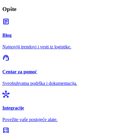
Opšte
article
Blog
Najnoviji trendovi i vesti iz logistike.
support_agent
Centar za pomoć
Sveobuhvatna podrška i dokumentacija.
hub
Integracije
Povežite vaše postojeće alate.
calculate