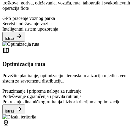
troškova, goriva, održavanja, vozača, ruta, tahografa i svakodnevnih
operacija flote
GPS pracenje voznog parka
Servisi i održavanje vozila
Inteligentni sistem upozorenja
arrow_forward
Istraži
map
Optimizacija ruta
Povežite planiranje, optimizaciju i terensku realizaciju u jedinstven
sistem za savremenu distribuciju.
Preuzimanje i priprema naloga za rutiranje
Podešavanje ograničenja i pravila rutiranja
Pokretanje dinamičkog rutiranja i izbor kriterijuma optimizacije
arrow_forward
Istraži
pin_drop