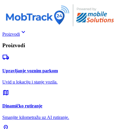
keyboard_arrow_down
Proizvodi
Proizvodi
local_shipping
Upravljanje voznim parkom
Uvid u lokaciju i stanje vozila.
map
Dinamičko rutiranje
Smanjite kilometražu uz AI rutiranje.
pin_drop