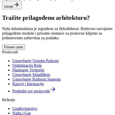
arrow_forward
Istraži
Tražite prilagođenu arhitekturu?
Naša infrastruktura je izgrađena za fleksibilnost. Redovno razvijamo
prilagođene module i privatne instance za poslovne klijente sa
jedinstvenim zahtevima za podatke.
Proveri cene
Proizvodi
Upravljanje Voznim Parkom
Optimizacija Ruta
Planiranje Teritorija
Upravljanje Skladištem
Upravljanje Radnom Snagom
Razvoj i Integracije
arrow_forward
Pogledaj sve proizvode
Rešenja
Građevinarstvo
Nafta i Gas