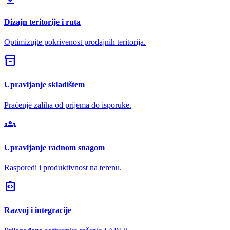
Dizajn teritorije i ruta
Optimizujte pokrivenost prodajnih teritorija.
inventory_2
Upravljanje skladištem
Praćenje zaliha od prijema do isporuke.
groups
Upravljanje radnom snagom
Rasporedi i produktivnost na terenu.
integration_instructions
Razvoj i integracije