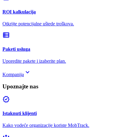
ROI kalkulacija
Otkrijte potencijalne uštede troškova.
view_list
Paketi usluga
Uporedite pakete i izaberite plan.
keyboard_arrow_down
Kompanija
Upoznajte nas
verified
Istaknuti klijenti
Kako vodeće organizacije koriste MobTrack.
groups