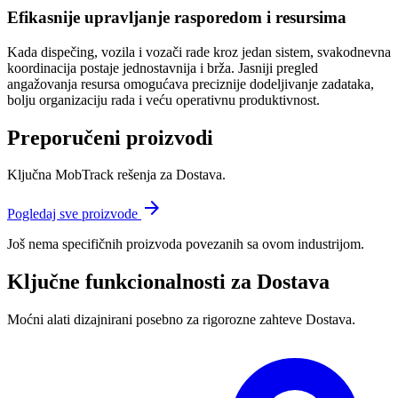
Efikasnije upravljanje rasporedom i resursima
Kada dispečing, vozila i vozači rade kroz jedan sistem, svakodnevna
koordinacija postaje jednostavnija i brža. Jasniji pregled
angažovanja resursa omogućava preciznije dodeljivanje zadataka,
bolju organizaciju rada i veću operativnu produktivnost.
Preporučeni proizvodi
Ključna MobTrack rešenja za
Dostava
.
arrow_forward
Pogledaj sve proizvode
Još nema specifičnih proizvoda povezanih sa ovom industrijom.
Ključne funkcionalnosti za
Dostava
Moćni alati dizajnirani posebno za rigorozne zahteve
Dostava
.