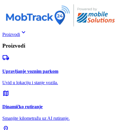
keyboard_arrow_down
Proizvodi
Proizvodi
local_shipping
Upravljanje voznim parkom
Uvid u lokaciju i stanje vozila.
map
Dinamičko rutiranje
Smanjite kilometražu uz AI rutiranje.
pin_drop