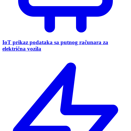
IoT prikaz podataka sa putnog računara za
električna vozila