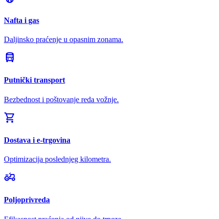
Nafta i gas
Daljinsko praćenje u opasnim zonama.
directions_bus
Putnički transport
Bezbednost i poštovanje reda vožnje.
shopping_cart
Dostava i e-trgovina
Optimizacija poslednjeg kilometra.
agriculture
Poljoprivreda