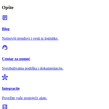
Opšte
article
Blog
Najnoviji trendovi i vesti iz logistike.
support_agent
Centar za pomoć
Sveobuhvatna podrška i dokumentacija.
hub
Integracije
Povežite vaše postojeće alate.
calculate