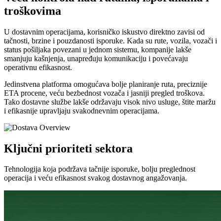
troškovima
U dostavnim operacijama, korisničko iskustvo direktno zavisi od
tačnosti, brzine i pouzdanosti isporuke. Kada su rute, vozila, vozači i
status pošiljaka povezani u jednom sistemu, kompanije lakše
smanjuju kašnjenja, unapređuju komunikaciju i povećavaju
operativnu efikasnost.
Jedinstvena platforma omogućava bolje planiranje ruta, preciznije
ETA procene, veću bezbednost vozača i jasniji pregled troškova.
Tako dostavne službe lakše održavaju visok nivo usluge, štite maržu
i efikasnije upravljaju svakodnevnim operacijama.
Ključni prioriteti sektora
Tehnologija koja podržava tačnije isporuke, bolju preglednost
operacija i veću efikasnost svakog dostavnog angažovanja.