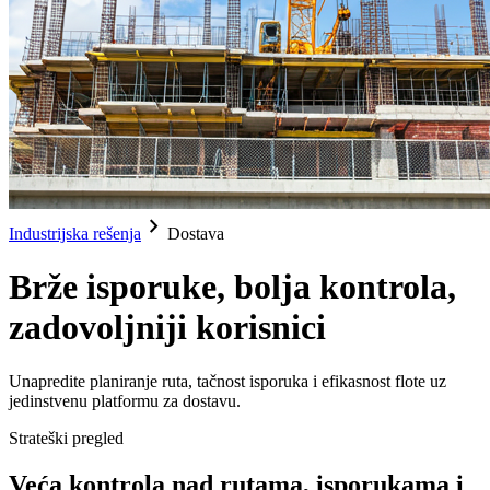
chevron_right
Industrijska rešenja
Dostava
Brže isporuke, bolja kontrola,
zadovoljniji korisnici
Unapredite planiranje ruta, tačnost isporuka i efikasnost flote uz
jedinstvenu platformu za dostavu.
Strateški pregled
Veća kontrola nad rutama, isporukama i