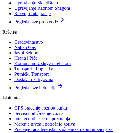
Upravljanje Skladištem
Upravljanje Radnom Snagom
Razvoj i Integracije
arrow_forward
Pogledaj sve proizvode
Rešenja
Građevinarstvo
Nafta i Gas
Javni Sektor
Hrana i Piće
Komunalne Usluge i Telekom
Transport i Logistika
Putnički Transport
Dostava i E-trgovina
arrow_forward
Pogledaj sve industrije
Istaknuto
GPS pracenje voznog parka
Servisi i održavanje vozila
Inteligentni sistem upozorenja
Merenje nivoa i potrošnje goriva
Praćenje rada terenskih službenika i komunikacija sa