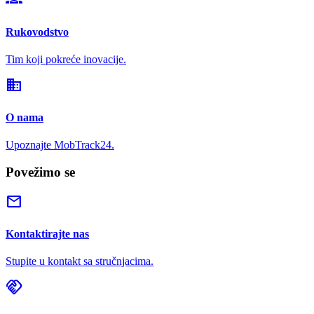
Rukovodstvo
Tim koji pokreće inovacije.
domain
O nama
Upoznajte MobTrack24.
Povežimo se
mail
Kontaktirajte nas
Stupite u kontakt sa stručnjacima.
handshake