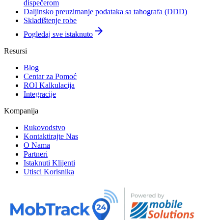
dispečerom
Daljinsko preuzimanje podataka sa tahografa (DDD)
Skladištenje robe
arrow_forward
Pogledaj sve istaknuto
Resursi
Blog
Centar za Pomoć
ROI Kalkulacija
Integracije
Kompanija
Rukovodstvo
Kontaktirajte Nas
O Nama
Partneri
Istaknuti Klijenti
Utisci Korisnika