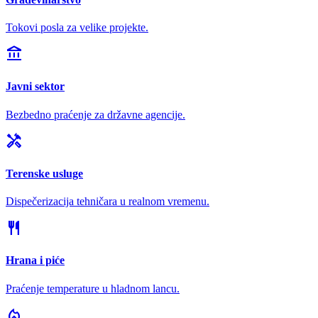
Tokovi posla za velike projekte.
account_balance
Javni sektor
Bezbedno praćenje za državne agencije.
handyman
Terenske usluge
Dispečerizacija tehničara u realnom vremenu.
restaurant
Hrana i piće
Praćenje temperature u hladnom lancu.
local_fire_department