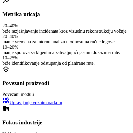
insights
Metrika uticaja
20–40%
brže razjašnjavanje incidenata kroz vizuelnu rekonstrukciju vožnje
20–40%
manje vremena za internu analizu u odnosu na ručne logove.
10–20%
manje sporova sa klijentima zahvaljujući jasnim dokazima rute.
10–25%
brže identifikovanje odstupanja od planirane rute.
layers
Povezani proizvodi
Povezani moduli
widgets
Upravljanje voznim parkom
domain
Fokus industrije