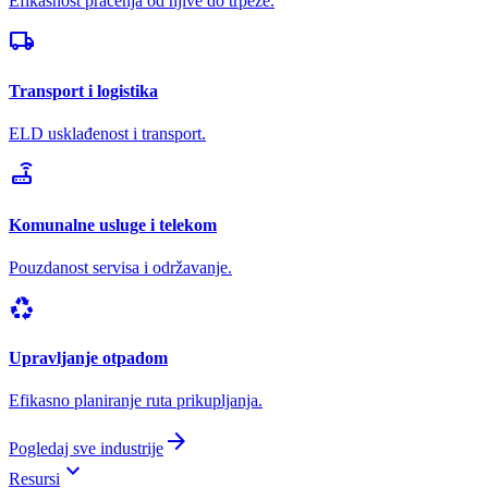
Efikasnost praćenja od njive do trpeze.
local_shipping
Transport i logistika
ELD usklađenost i transport.
router
Komunalne usluge i telekom
Pouzdanost servisa i održavanje.
recycling
Upravljanje otpadom
Efikasno planiranje ruta prikupljanja.
arrow_forward
Pogledaj sve industrije
keyboard_arrow_down
Resursi