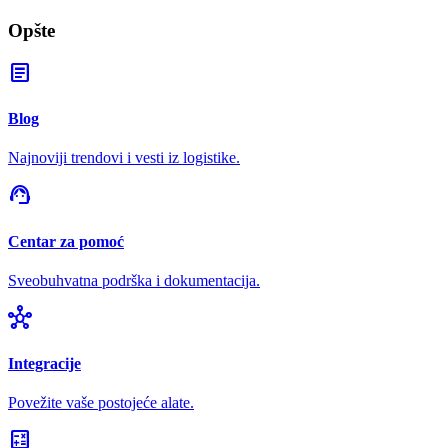
Opšte
article
Blog
Najnoviji trendovi i vesti iz logistike.
support_agent
Centar za pomoć
Sveobuhvatna podrška i dokumentacija.
hub
Integracije
Povežite vaše postojeće alate.
calculate