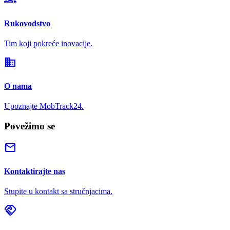
Rukovodstvo
Tim koji pokreće inovacije.
domain
O nama
Upoznajte MobTrack24.
Povežimo se
mail
Kontaktirajte nas
Stupite u kontakt sa stručnjacima.
handshake