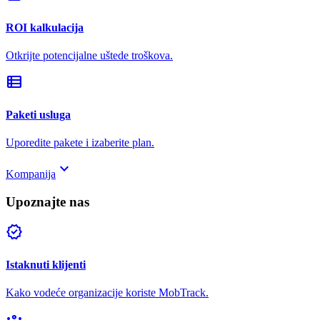
ROI kalkulacija
Otkrijte potencijalne uštede troškova.
view_list
Paketi usluga
Uporedite pakete i izaberite plan.
keyboard_arrow_down
Kompanija
Upoznajte nas
verified
Istaknuti klijenti
Kako vodeće organizacije koriste MobTrack.
groups