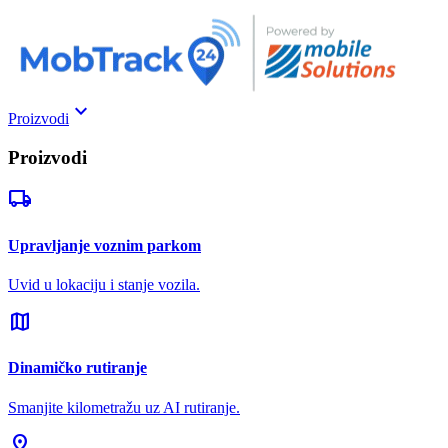
keyboard_arrow_down
Proizvodi
Proizvodi
local_shipping
Upravljanje voznim parkom
Uvid u lokaciju i stanje vozila.
map
Dinamičko rutiranje
Smanjite kilometražu uz AI rutiranje.
pin_drop