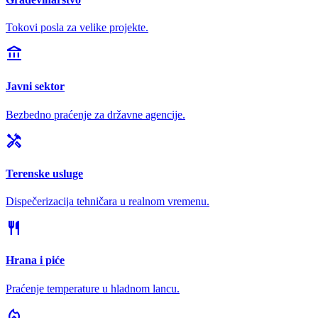
Tokovi posla za velike projekte.
account_balance
Javni sektor
Bezbedno praćenje za državne agencije.
handyman
Terenske usluge
Dispečerizacija tehničara u realnom vremenu.
restaurant
Hrana i piće
Praćenje temperature u hladnom lancu.
local_fire_department