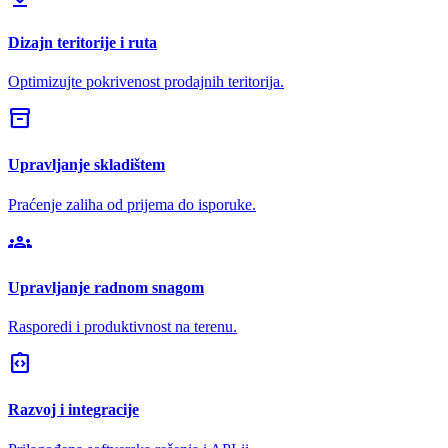
Dizajn teritorije i ruta
Optimizujte pokrivenost prodajnih teritorija.
inventory_2
Upravljanje skladištem
Praćenje zaliha od prijema do isporuke.
groups
Upravljanje radnom snagom
Rasporedi i produktivnost na terenu.
integration_instructions
Razvoj i integracije