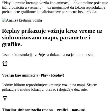
“Play” i pratite kretanje vozila kao animaciju, dok timeline pokazuje
tačnu poziciju u vremenu — uz mogućnost da tokom reprodukcije
prebacujete grafikone i analizirate sve parametre bez prekida.
Replay prikazuje vožnju kroz vreme uz
sinhronizovanu mapu, parametre i
grafike.
Jasna rekonstrukcija vožnje sa dokazima na jednom mestu.
notifications_active
Vožnja kao animacija (Play / Replay)
Jednim klikom reprodukujete kretanje vozila na mapi. Sistem
prikazuje trenutnu lokaciju, pravac i događaje duž rute.
filter_alt
Timeline sinhronizacija (mapa + grafici + pop-up)