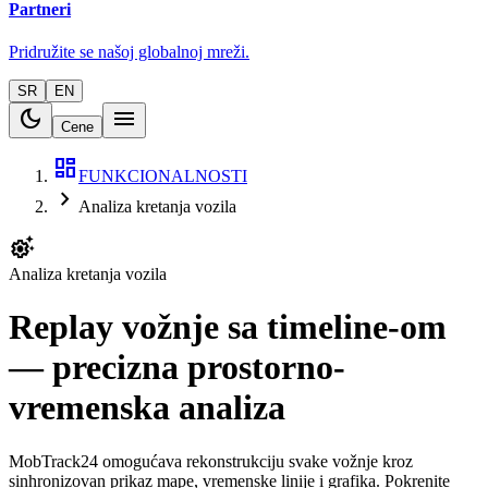
Partneri
Pridružite se našoj globalnoj mreži.
SR
EN
dark_mode
menu
Cene
dashboard
FUNKCIONALNOSTI
chevron_right
Analiza kretanja vozila
settings_suggest
Analiza kretanja vozila
Replay vožnje sa timeline-om
— precizna prostorno-
vremenska analiza
MobTrack24 omogućava rekonstrukciju svake vožnje kroz
sinhronizovan prikaz mape, vremenske linije i grafika. Pokrenite