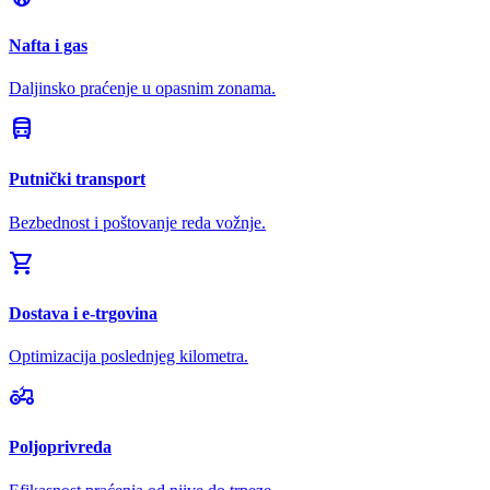
Nafta i gas
Daljinsko praćenje u opasnim zonama.
directions_bus
Putnički transport
Bezbednost i poštovanje reda vožnje.
shopping_cart
Dostava i e-trgovina
Optimizacija poslednjeg kilometra.
agriculture
Poljoprivreda