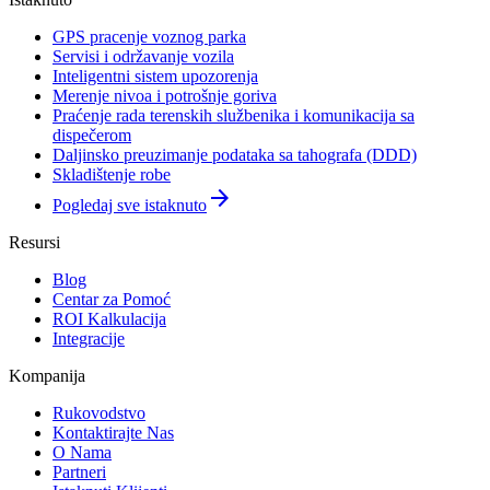
GPS pracenje voznog parka
Servisi i održavanje vozila
Inteligentni sistem upozorenja
Merenje nivoa i potrošnje goriva
Praćenje rada terenskih službenika i komunikacija sa
dispečerom
Daljinsko preuzimanje podataka sa tahografa (DDD)
Skladištenje robe
arrow_forward
Pogledaj sve istaknuto
Resursi
Blog
Centar za Pomoć
ROI Kalkulacija
Integracije
Kompanija
Rukovodstvo
Kontaktirajte Nas
O Nama
Partneri