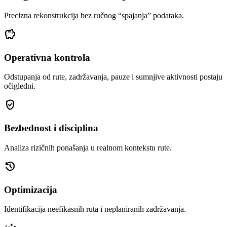
Precizna rekonstrukcija bez ručnog “spajanja” podataka.
savings
Operativna kontrola
Odstupanja od rute, zadržavanja, pauze i sumnjive aktivnosti postaju
očigledni.
gpp_good
Bezbednost i disciplina
Analiza rizičnih ponašanja u realnom kontekstu rute.
history
Optimizacija
Identifikacija neefikasnih ruta i neplaniranih zadržavanja.