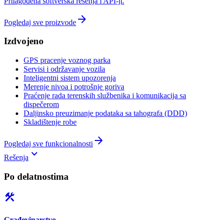
Prilagođena softverska rešenja i API-ji.
arrow_forward
Pogledaj sve proizvode
Izdvojeno
GPS pracenje voznog parka
Servisi i održavanje vozila
Inteligentni sistem upozorenja
Merenje nivoa i potrošnje goriva
Praćenje rada terenskih službenika i komunikacija sa
dispečerom
Daljinsko preuzimanje podataka sa tahografa (DDD)
Skladištenje robe
arrow_forward
Pogledaj sve funkcionalnosti
keyboard_arrow_down
Rešenja
Po delatnostima
construction
Građevinarstvo