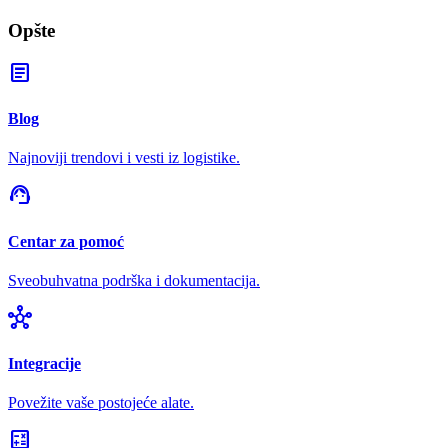
Opšte
article
Blog
Najnoviji trendovi i vesti iz logistike.
support_agent
Centar za pomoć
Sveobuhvatna podrška i dokumentacija.
hub
Integracije
Povežite vaše postojeće alate.
calculate