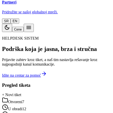
Partneri
Pridružite se našoj globalnoj mreži.
SR
EN
dark_mode
menu
Cene
HELPDESK SISTEM
Podrška koja je jasna, brza i stručna
Prijavite zahtev kroz tiket, a naš tim nastavlja rešavanje kroz
najpogodniji kanal komunikacije.
Idite na centar za pomoć
Pregled tiketa
+ Novi tiket
Otvoreni
7
U obradi
12