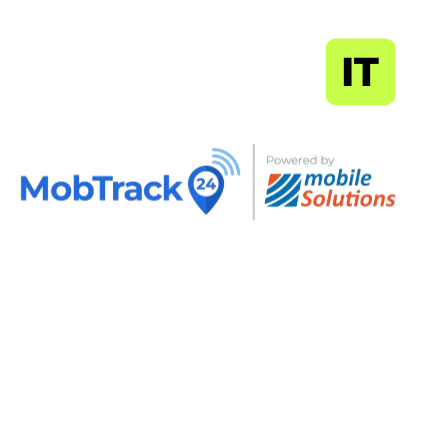
MapSoft
IT