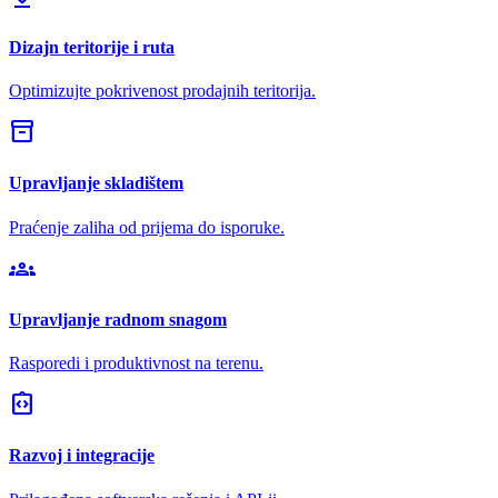
Dizajn teritorije i ruta
Optimizujte pokrivenost prodajnih teritorija.
inventory_2
Upravljanje skladištem
Praćenje zaliha od prijema do isporuke.
groups
Upravljanje radnom snagom
Rasporedi i produktivnost na terenu.
integration_instructions
Razvoj i integracije