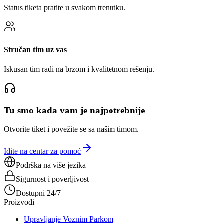
Status tiketa pratite u svakom trenutku.
Stručan tim uz vas
Iskusan tim radi na brzom i kvalitetnom rešenju.
Tu smo kada vam je najpotrebnije
Otvorite tiket i povežite se sa našim timom.
Idite na centar za pomoć
Podrška na više jezika
Sigurnost i poverljivost
Dostupni 24/7
Proizvodi
Upravljanje Voznim Parkom