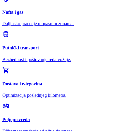
Nafta i gas
Daljinsko praćenje u opasnim zonama.
directions_bus
Putnički transport
Bezbednost i poštovanje reda vožnje.
shopping_cart
Dostava i e-trgovina
Optimizacija poslednjeg kilometra.
agriculture
Poljoprivreda