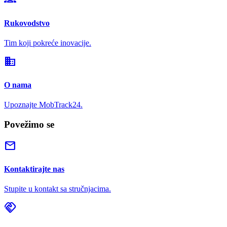
Rukovodstvo
Tim koji pokreće inovacije.
domain
O nama
Upoznajte MobTrack24.
Povežimo se
mail
Kontaktirajte nas
Stupite u kontakt sa stručnjacima.
handshake