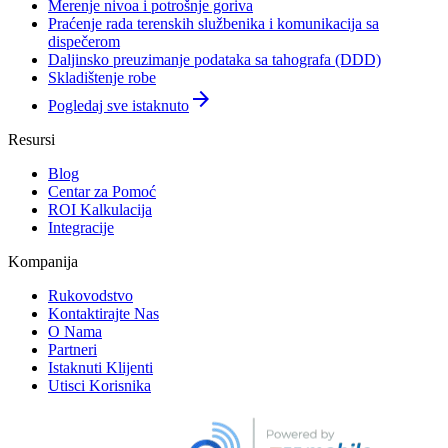
Merenje nivoa i potrošnje goriva
Praćenje rada terenskih službenika i komunikacija sa
dispečerom
Daljinsko preuzimanje podataka sa tahografa (DDD)
Skladištenje robe
arrow_forward
Pogledaj sve istaknuto
Resursi
Blog
Centar za Pomoć
ROI Kalkulacija
Integracije
Kompanija
Rukovodstvo
Kontaktirajte Nas
O Nama
Partneri
Istaknuti Klijenti
Utisci Korisnika