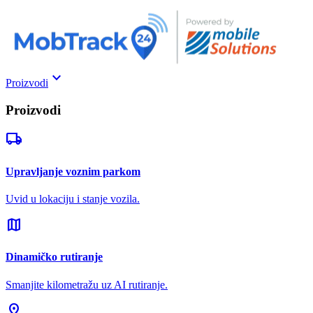
keyboard_arrow_down
Proizvodi
Proizvodi
local_shipping
Upravljanje voznim parkom
Uvid u lokaciju i stanje vozila.
map
Dinamičko rutiranje
Smanjite kilometražu uz AI rutiranje.
pin_drop