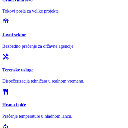
Tokovi posla za velike projekte.
account_balance
Javni sektor
Bezbedno praćenje za državne agencije.
handyman
Terenske usluge
Dispečerizacija tehničara u realnom vremenu.
restaurant
Hrana i piće
Praćenje temperature u hladnom lancu.
local_fire_department