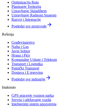
Optimizacija Ruta
Planiranje Teritorija
Upravljanje Skladištem
Upravljanje Radnom Snagom
Razvoj i Integracije
arrow_forward
Pogledaj sve proizvode
Rešenja
Građevinarstvo
Nafta i Gas
Javni Sektor
Hrana i Piće
Komunalne Usluge i Telekom
Transport i Logistika
Putnički Transport
Dostava i E-trgovina
arrow_forward
Pogledaj sve industrije
Istaknuto
GPS pracenje voznog parka
Servisi i održavanje vozila
Inteligentni sistem upozorenja