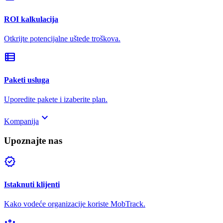
ROI kalkulacija
Otkrijte potencijalne uštede troškova.
view_list
Paketi usluga
Uporedite pakete i izaberite plan.
keyboard_arrow_down
Kompanija
Upoznajte nas
verified
Istaknuti klijenti
Kako vodeće organizacije koriste MobTrack.
groups