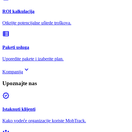
ROI kalkulacija
Otkrijte potencijalne uštede troškova.
view_list
Paketi usluga
Uporedite pakete i izaberite plan.
keyboard_arrow_down
Kompanija
Upoznajte nas
verified
Istaknuti klijenti
Kako vodeće organizacije koriste MobTrack.
groups