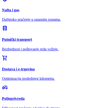
Nafta i gas
Daljinsko praćenje u opasnim zonama.
directions_bus
Putnički transport
Bezbednost i poštovanje reda vožnje.
shopping_cart
Dostava i e-trgovina
Optimizacija poslednjeg kilometra.
agriculture
Poljoprivreda