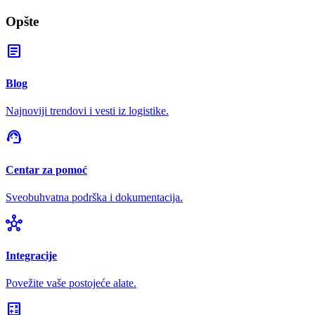
Opšte
article
Blog
Najnoviji trendovi i vesti iz logistike.
support_agent
Centar za pomoć
Sveobuhvatna podrška i dokumentacija.
hub
Integracije
Povežite vaše postojeće alate.
calculate