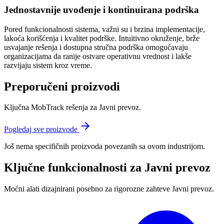
Jednostavnije uvođenje i kontinuirana podrška
Pored funkcionalnosti sistema, važni su i brzina implementacije,
lakoća korišćenja i kvalitet podrške. Intuitivno okruženje, brže
usvajanje rešenja i dostupna stručna podrška omogućavaju
organizacijama da ranije ostvare operativnu vrednost i lakše
razvijaju sistem kroz vreme.
Preporučeni proizvodi
Ključna MobTrack rešenja za
Javni prevoz
.
arrow_forward
Pogledaj sve proizvode
Još nema specifičnih proizvoda povezanih sa ovom industrijom.
Ključne funkcionalnosti za
Javni prevoz
Moćni alati dizajnirani posebno za rigorozne zahteve
Javni prevoz
.