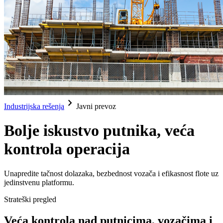
chevron_right
Industrijska rešenja
Javni prevoz
Bolje iskustvo putnika, veća
kontrola operacija
Unapredite tačnost dolazaka, bezbednost vozača i efikasnost flote uz
jedinstvenu platformu.
Strateški pregled
Veća kontrola nad putnicima, vozačima i