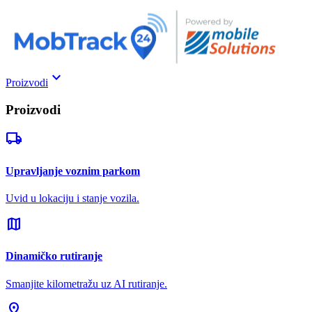
keyboard_arrow_down
Proizvodi
Proizvodi
local_shipping
Upravljanje voznim parkom
Uvid u lokaciju i stanje vozila.
map
Dinamičko rutiranje
Smanjite kilometražu uz AI rutiranje.
pin_drop