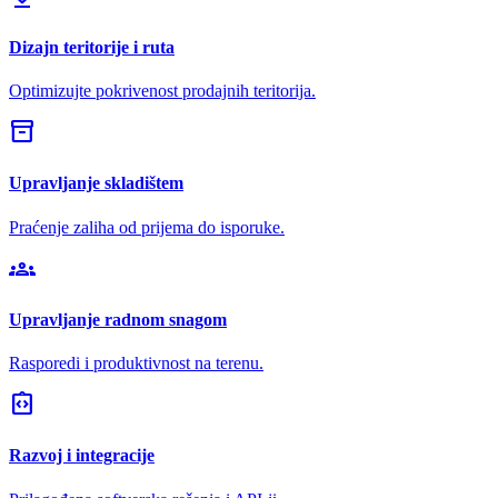
Dizajn teritorije i ruta
Optimizujte pokrivenost prodajnih teritorija.
inventory_2
Upravljanje skladištem
Praćenje zaliha od prijema do isporuke.
groups
Upravljanje radnom snagom
Rasporedi i produktivnost na terenu.
integration_instructions
Razvoj i integracije