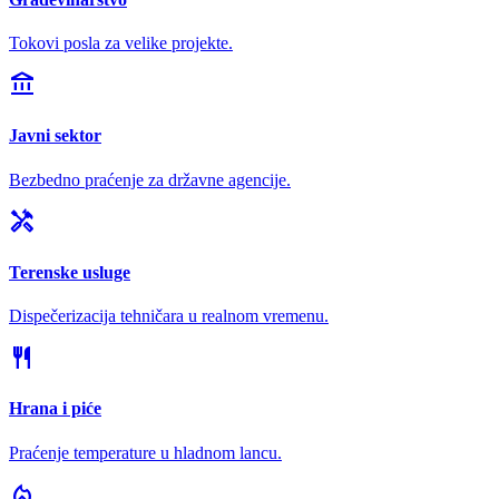
Tokovi posla za velike projekte.
account_balance
Javni sektor
Bezbedno praćenje za državne agencije.
handyman
Terenske usluge
Dispečerizacija tehničara u realnom vremenu.
restaurant
Hrana i piće
Praćenje temperature u hladnom lancu.
local_fire_department