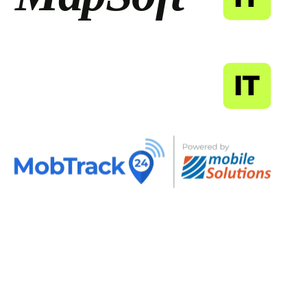
MapSoft
IT