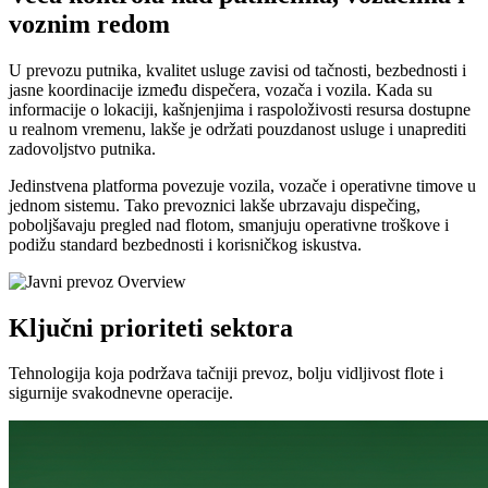
voznim redom
U prevozu putnika, kvalitet usluge zavisi od tačnosti, bezbednosti i
jasne koordinacije između dispečera, vozača i vozila. Kada su
informacije o lokaciji, kašnjenjima i raspoloživosti resursa dostupne
u realnom vremenu, lakše je održati pouzdanost usluge i unaprediti
zadovoljstvo putnika.
Jedinstvena platforma povezuje vozila, vozače i operativne timove u
jednom sistemu. Tako prevoznici lakše ubrzavaju dispečing,
poboljšavaju pregled nad flotom, smanjuju operativne troškove i
podižu standard bezbednosti i korisničkog iskustva.
Ključni prioriteti sektora
Tehnologija koja podržava tačniji prevoz, bolju vidljivost flote i
sigurnije svakodnevne operacije.