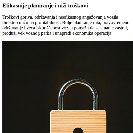
Efikasnije planiranje i niži troškovi
Troškovi goriva, održavanja i neefikasnog angažovanja vozila
direktno utiču na profitabilnost. Bolje planiranje ruta, pravovremeno
održavanje i veća iskorišćenost vozila pomažu da se smanje zastoji,
produži vek voznog parka i unapredi ekonomika operacija.