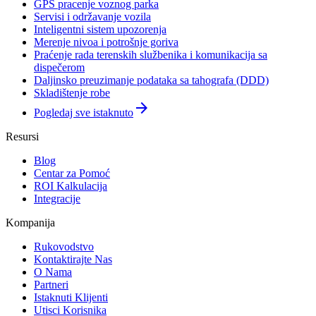
GPS pracenje voznog parka
Servisi i održavanje vozila
Inteligentni sistem upozorenja
Merenje nivoa i potrošnje goriva
Praćenje rada terenskih službenika i komunikacija sa
dispečerom
Daljinsko preuzimanje podataka sa tahografa (DDD)
Skladištenje robe
arrow_forward
Pogledaj sve istaknuto
Resursi
Blog
Centar za Pomoć
ROI Kalkulacija
Integracije
Kompanija
Rukovodstvo
Kontaktirajte Nas
O Nama
Partneri
Istaknuti Klijenti
Utisci Korisnika