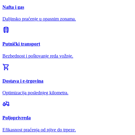
Nafta i gas
Daljinsko praćenje u opasnim zonama.
directions_bus
Putnički transport
Bezbednost i poštovanje reda vožnje.
shopping_cart
Dostava i e-trgovina
Optimizacija poslednjeg kilometra.
agriculture
Poljoprivreda
Efikasnost praćenja od njive do trpeze.