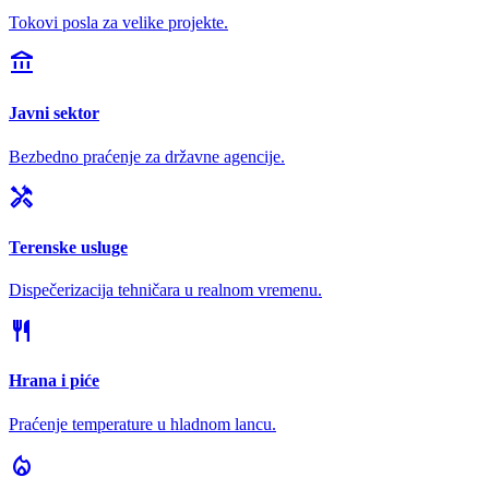
Tokovi posla za velike projekte.
account_balance
Javni sektor
Bezbedno praćenje za državne agencije.
handyman
Terenske usluge
Dispečerizacija tehničara u realnom vremenu.
restaurant
Hrana i piće
Praćenje temperature u hladnom lancu.
local_fire_department