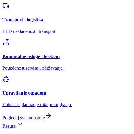
local_shipping
Transport i logistika
ELD usklađenost i transport.
router
Komunalne usluge i telekom
Pouzdanost servisa i održavanje.
recycling
Upravljanje otpadom
Efikasno planiranje ruta prikupljanja.
arrow_forward
Pogledaj sve industrije
keyboard_arrow_down
Resursi