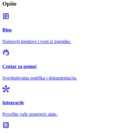
Opšte
article
Blog
Najnoviji trendovi i vesti iz logistike.
support_agent
Centar za pomoć
Sveobuhvatna podrška i dokumentacija.
hub
Integracije
Povežite vaše postojeće alate.
calculate