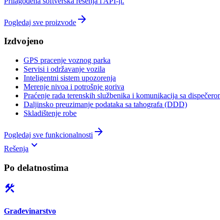
Prilagođena softverska rešenja i API-ji.
arrow_forward
Pogledaj sve proizvode
Izdvojeno
GPS pracenje voznog parka
Servisi i održavanje vozila
Inteligentni sistem upozorenja
Merenje nivoa i potrošnje goriva
Praćenje rada terenskih službenika i komunikacija sa dispečer
Daljinsko preuzimanje podataka sa tahografa (DDD)
Skladištenje robe
arrow_forward
Pogledaj sve funkcionalnosti
keyboard_arrow_down
Rešenja
Po delatnostima
construction
Građevinarstvo