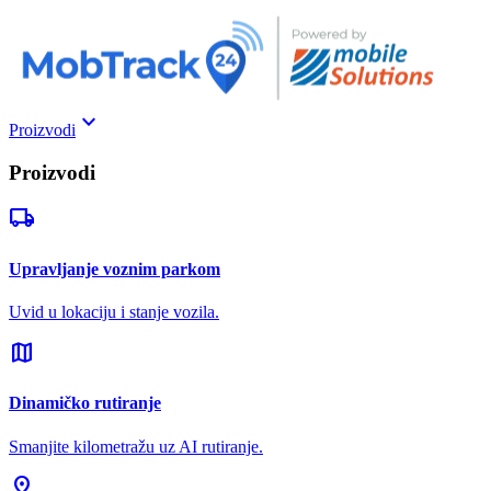
keyboard_arrow_down
Proizvodi
Proizvodi
local_shipping
Upravljanje voznim parkom
Uvid u lokaciju i stanje vozila.
map
Dinamičko rutiranje
Smanjite kilometražu uz AI rutiranje.
pin_drop