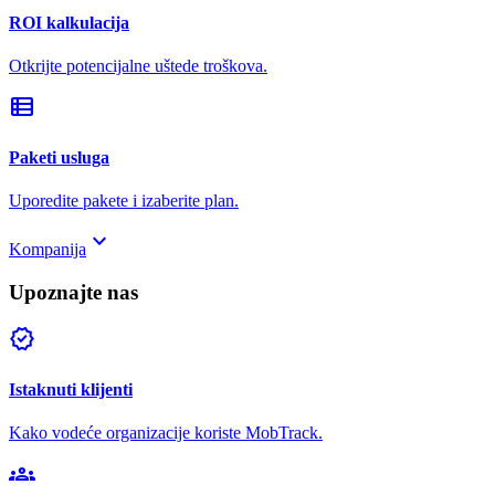
ROI kalkulacija
Otkrijte potencijalne uštede troškova.
view_list
Paketi usluga
Uporedite pakete i izaberite plan.
keyboard_arrow_down
Kompanija
Upoznajte nas
verified
Istaknuti klijenti
Kako vodeće organizacije koriste MobTrack.
groups