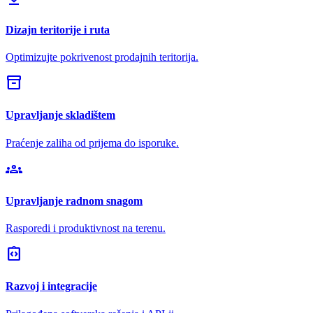
Dizajn teritorije i ruta
Optimizujte pokrivenost prodajnih teritorija.
inventory_2
Upravljanje skladištem
Praćenje zaliha od prijema do isporuke.
groups
Upravljanje radnom snagom
Rasporedi i produktivnost na terenu.
integration_instructions
Razvoj i integracije