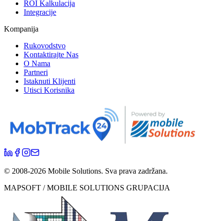
ROI Kalkulacija
Integracije
Kompanija
Rukovodstvo
Kontaktirajte Nas
O Nama
Partneri
Istaknuti Klijenti
Utisci Korisnika
© 2008-
2026
Mobile Solutions.
Sva prava zadržana.
MAPSOFT / MOBILE SOLUTIONS GRUPACIJA