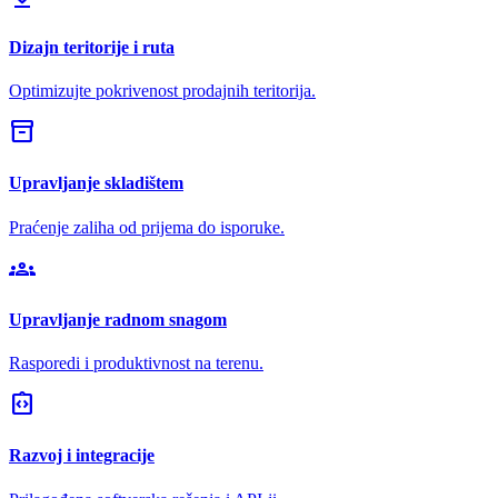
Dizajn teritorije i ruta
Optimizujte pokrivenost prodajnih teritorija.
inventory_2
Upravljanje skladištem
Praćenje zaliha od prijema do isporuke.
groups
Upravljanje radnom snagom
Rasporedi i produktivnost na terenu.
integration_instructions
Razvoj i integracije