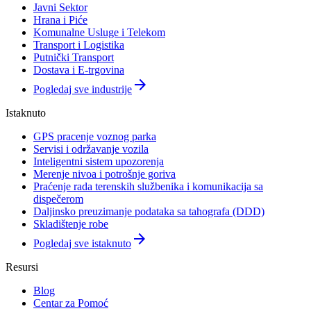
Javni Sektor
Hrana i Piće
Komunalne Usluge i Telekom
Transport i Logistika
Putnički Transport
Dostava i E-trgovina
arrow_forward
Pogledaj sve industrije
Istaknuto
GPS pracenje voznog parka
Servisi i održavanje vozila
Inteligentni sistem upozorenja
Merenje nivoa i potrošnje goriva
Praćenje rada terenskih službenika i komunikacija sa
dispečerom
Daljinsko preuzimanje podataka sa tahografa (DDD)
Skladištenje robe
arrow_forward
Pogledaj sve istaknuto
Resursi
Blog
Centar za Pomoć