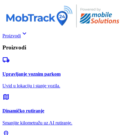
keyboard_arrow_down
Proizvodi
Proizvodi
local_shipping
Upravljanje voznim parkom
Uvid u lokaciju i stanje vozila.
map
Dinamičko rutiranje
Smanjite kilometražu uz AI rutiranje.
pin_drop