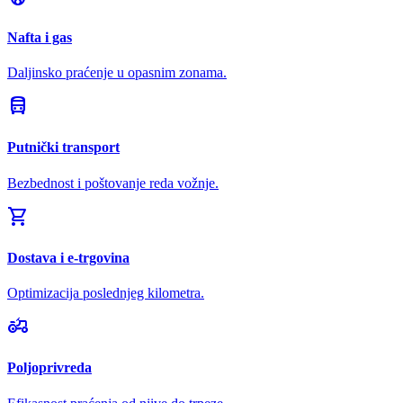
Nafta i gas
Daljinsko praćenje u opasnim zonama.
directions_bus
Putnički transport
Bezbednost i poštovanje reda vožnje.
shopping_cart
Dostava i e-trgovina
Optimizacija poslednjeg kilometra.
agriculture
Poljoprivreda