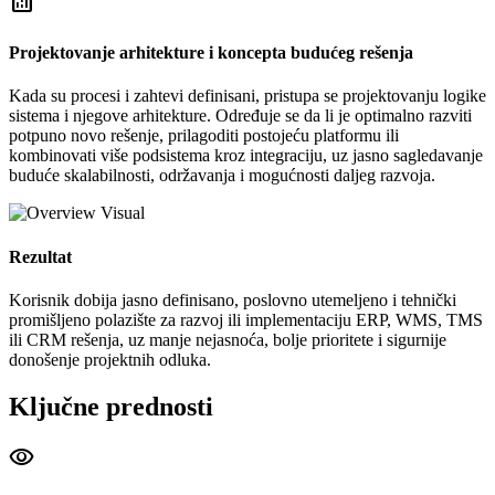
analytics
Projektovanje arhitekture i koncepta budućeg rešenja
Kada su procesi i zahtevi definisani, pristupa se projektovanju logike
sistema i njegove arhitekture. Određuje se da li je optimalno razviti
potpuno novo rešenje, prilagoditi postojeću platformu ili
kombinovati više podsistema kroz integraciju, uz jasno sagledavanje
buduće skalabilnosti, održavanja i mogućnosti daljeg razvoja.
Rezultat
Korisnik dobija jasno definisano, poslovno utemeljeno i tehnički
promišljeno polazište za razvoj ili implementaciju ERP, WMS, TMS
ili CRM rešenja, uz manje nejasnoća, bolje prioritete i sigurnije
donošenje projektnih odluka.
Ključne prednosti
visibility