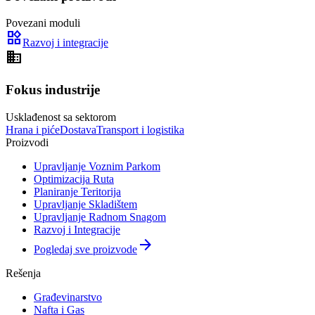
Povezani moduli
widgets
Razvoj i integracije
domain
Fokus industrije
Usklađenost sa sektorom
Hrana i piće
Dostava
Transport i logistika
Proizvodi
Upravljanje Voznim Parkom
Optimizacija Ruta
Planiranje Teritorija
Upravljanje Skladištem
Upravljanje Radnom Snagom
Razvoj i Integracije
arrow_forward
Pogledaj sve proizvode
Rešenja
Građevinarstvo
Nafta i Gas