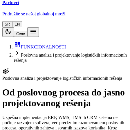
Partneri
Pridružite se našoj globalnoj mreži.
SR
EN
dark_mode
menu
Cene
dashboard
FUNKCIONALNOSTI
chevron_right
Poslovna analiza i projektovanje logističkih informacionih
rešenja
settings_suggest
Poslovna analiza i projektovanje logističkih informacionih rešenja
Od poslovnog procesa do jasno
projektovanog rešenja
Uspešna implementacija ERP, WMS, TMS ili CRM sistema ne
počinje razvojem softvera, već preciznim razumevanjem poslovnih
procesa, operativnih zahteva i stvarnih izazova korisnika. Kroz