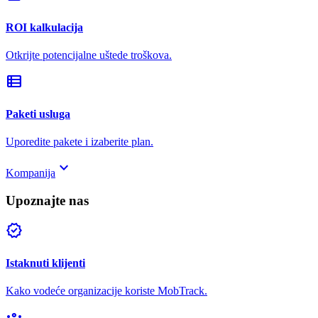
ROI kalkulacija
Otkrijte potencijalne uštede troškova.
view_list
Paketi usluga
Uporedite pakete i izaberite plan.
keyboard_arrow_down
Kompanija
Upoznajte nas
verified
Istaknuti klijenti
Kako vodeće organizacije koriste MobTrack.
groups