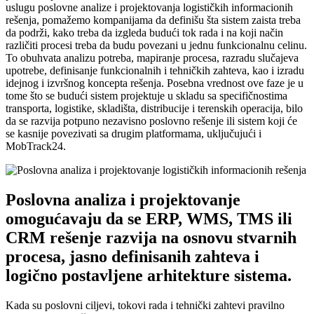
uslugu poslovne analize i projektovanja logističkih informacionih
rešenja, pomažemo kompanijama da definišu šta sistem zaista treba
da podrži, kako treba da izgleda budući tok rada i na koji način
različiti procesi treba da budu povezani u jednu funkcionalnu celinu.
To obuhvata analizu potreba, mapiranje procesa, razradu slučajeva
upotrebe, definisanje funkcionalnih i tehničkih zahteva, kao i izradu
idejnog i izvršnog koncepta rešenja. Posebna vrednost ove faze je u
tome što se budući sistem projektuje u skladu sa specifičnostima
transporta, logistike, skladišta, distribucije i terenskih operacija, bilo
da se razvija potpuno nezavisno poslovno rešenje ili sistem koji će
se kasnije povezivati sa drugim platformama, uključujući i
MobTrack24.
Poslovna analiza i projektovanje
omogućavaju da se ERP, WMS, TMS ili
CRM rešenje razvija na osnovu stvarnih
procesa, jasno definisanih zahteva i
logično postavljene arhitekture sistema.
Kada su poslovni ciljevi, tokovi rada i tehnički zahtevi pravilno