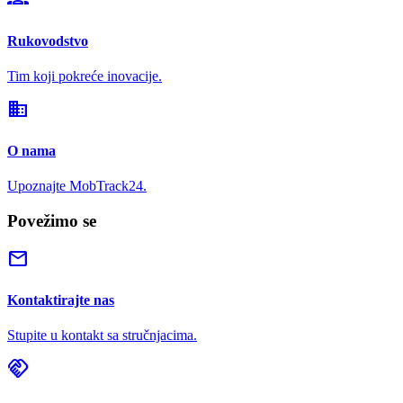
Rukovodstvo
Tim koji pokreće inovacije.
domain
O nama
Upoznajte MobTrack24.
Povežimo se
mail
Kontaktirajte nas
Stupite u kontakt sa stručnjacima.
handshake