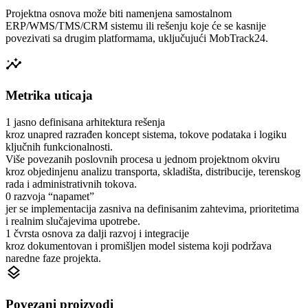
Projektna osnova može biti namenjena samostalnom
ERP/WMS/TMS/CRM sistemu ili rešenju koje će se kasnije
povezivati sa drugim platformama, uključujući MobTrack24.
insights
Metrika uticaja
1 jasno definisana arhitektura rešenja
kroz unapred razrađen koncept sistema, tokove podataka i logiku
ključnih funkcionalnosti.
Više povezanih poslovnih procesa u jednom projektnom okviru
kroz objedinjenu analizu transporta, skladišta, distribucije, terenskog
rada i administrativnih tokova.
0 razvoja “napamet”
jer se implementacija zasniva na definisanim zahtevima, prioritetima
i realnim slučajevima upotrebe.
1 čvrsta osnova za dalji razvoj i integracije
kroz dokumentovan i promišljen model sistema koji podržava
naredne faze projekta.
layers
Povezani proizvodi