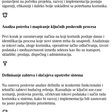
postavljeni na početku projekta, razvoj i implementacija postaju
sigurniji, efikasniji i daleko bolje usklađeni sa potrebama korisnika.
notifications_active
Analiza potreba i mapiranje ključnih poslovnih procesa
Prvi korak je razumevanje načina na koji korisnik posluje danas i
identifikacija procesa koje novi sistem treba da unapredi. Analiziraju
se tokovi rada, uloge korisnika, operativne tačke odlučivanja, izvori
podataka i međuzavisnosti između sektora kao što su transport,
skladište, prodaja, dispečing i administracija.
filter_alt
Definisanje zahteva i slučajeva upotrebe sistema
Na osnovu poslovne analize definišu se konkretni funkcionalni i
tehnički zahtevi budućeg rešenja. Razrađuju se ključni use-case
scenariji, poslovna pravila, očekivani tokovi podataka i način rada
korisnika u sistemu, kako bi razvoj i implementacija bili zasnovani
na jasno postavljenim prioritetima.