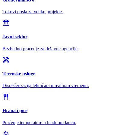
Tokovi posla za velike projekte.
account_balance
Javni sektor
Bezbedno praćenje za državne agencije.
handyman
Terenske usluge
Dispečerizacija tehničara u realnom vremenu.
restaurant
Hrana i piće
Praćenje temperature u hladnom lancu.
local_fire_department