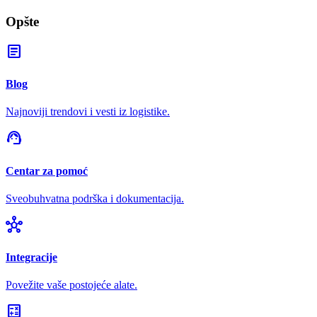
Opšte
article
Blog
Najnoviji trendovi i vesti iz logistike.
support_agent
Centar za pomoć
Sveobuhvatna podrška i dokumentacija.
hub
Integracije
Povežite vaše postojeće alate.
calculate