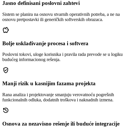
Jasno definisani poslovni zahtevi
Sistem se planira na osnovu stvarnih operativnih potreba, a ne na
osnovu pretpostavki ili generičkih softverskih obrazaca.
savings
Bolje usklađivanje procesa i softvera
Poslovni tokovi, uloge korisnika i pravila rada prevode se u logiku
budućeg informacionog rešenja.
gpp_good
Manji rizik u kasnijim fazama projekta
Rana analiza i projektovanje smanjuju verovatnoću pogrešnih
funkcionalnih odluka, dodatnih troškova i naknadnih izmena.
history
Osnova za nezavisno rešenje ili buduće integracije