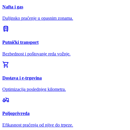
Nafta i gas
Daljinsko praćenje u opasnim zonama.
directions_bus
Putnički transport
Bezbednost i poštovanje reda vožnje.
shopping_cart
Dostava i e-trgovina
Optimizacija poslednjeg kilometra.
agriculture
Poljoprivreda
Efikasnost praćenja od njive do trpeze.