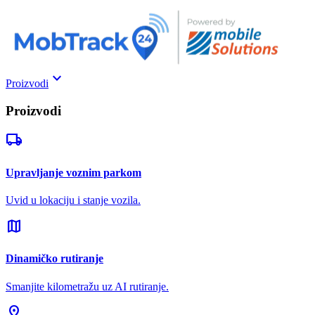
keyboard_arrow_down
Proizvodi
Proizvodi
local_shipping
Upravljanje voznim parkom
Uvid u lokaciju i stanje vozila.
map
Dinamičko rutiranje
Smanjite kilometražu uz AI rutiranje.
pin_drop