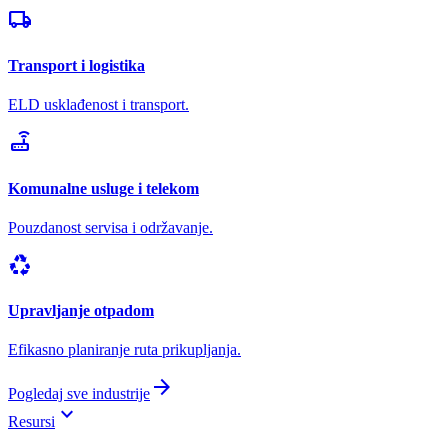
local_shipping
Transport i logistika
ELD usklađenost i transport.
router
Komunalne usluge i telekom
Pouzdanost servisa i održavanje.
recycling
Upravljanje otpadom
Efikasno planiranje ruta prikupljanja.
arrow_forward
Pogledaj sve industrije
keyboard_arrow_down
Resursi