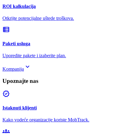
ROI kalkulacija
Otkrijte potencijalne uštede troškova.
view_list
Paketi usluga
Uporedite pakete i izaberite plan.
keyboard_arrow_down
Kompanija
Upoznajte nas
verified
Istaknuti klijenti
Kako vodeće organizacije koriste MobTrack.
groups