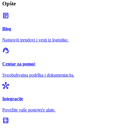
Opšte
article
Blog
Najnoviji trendovi i vesti iz logistike.
support_agent
Centar za pomoć
Sveobuhvatna podrška i dokumentacija.
hub
Integracije
Povežite vaše postojeće alate.
calculate