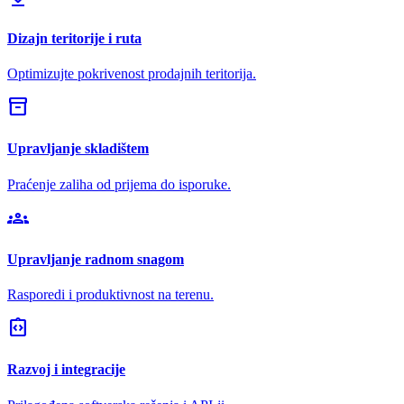
Dizajn teritorije i ruta
Optimizujte pokrivenost prodajnih teritorija.
inventory_2
Upravljanje skladištem
Praćenje zaliha od prijema do isporuke.
groups
Upravljanje radnom snagom
Rasporedi i produktivnost na terenu.
integration_instructions
Razvoj i integracije