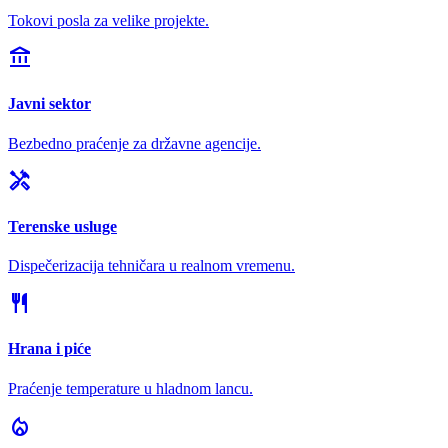
Tokovi posla za velike projekte.
account_balance
Javni sektor
Bezbedno praćenje za državne agencije.
handyman
Terenske usluge
Dispečerizacija tehničara u realnom vremenu.
restaurant
Hrana i piće
Praćenje temperature u hladnom lancu.
local_fire_department