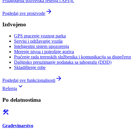
Prilagođena softverska rešenja i API-ji.
arrow_forward
Pogledaj sve proizvode
Izdvojeno
GPS pracenje voznog parka
Servisi i održavanje vozila
Inteligentni sistem upozorenja
Merenje nivoa i potrošnje goriva
Praćenje rada terenskih službenika i komunikacija sa dispečer
Daljinsko preuzimanje podataka sa tahografa (DDD)
Skladištenje robe
arrow_forward
Pogledaj sve funkcionalnosti
keyboard_arrow_down
Rešenja
Po delatnostima
construction
Građevinarstvo