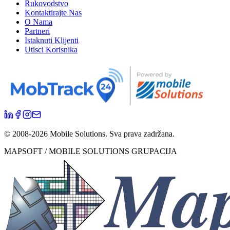
Rukovodstvo
Kontaktirajte Nas
O Nama
Partneri
Istaknuti Klijenti
Utisci Korisnika
© 2008-
2026
Mobile Solutions.
Sva prava zadržana.
MAPSOFT / MOBILE SOLUTIONS GRUPACIJA