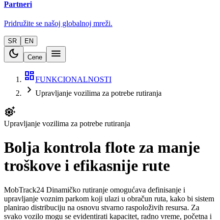
Partneri
Pridružite se našoj globalnoj mreži.
SR
EN
dark_mode
menu
Cene
dashboard
FUNKCIONALNOSTI
chevron_right
Upravljanje vozilima za potrebe rutiranja
settings_suggest
Upravljanje vozilima za potrebe rutiranja
Bolja kontrola flote za manje
troškove i efikasnije rute
MobTrack24 Dinamičko rutiranje omogućava definisanje i
upravljanje voznim parkom koji ulazi u obračun ruta, kako bi sistem
planirao distribuciju na osnovu stvarno raspoloživih resursa. Za
svako vozilo mogu se evidentirati kapacitet, radno vreme, početna i