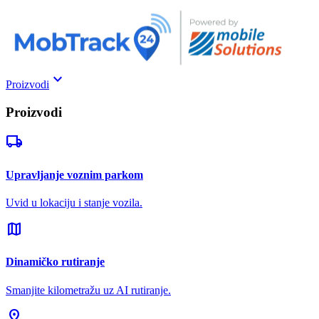
keyboard_arrow_down
Proizvodi
Proizvodi
local_shipping
Upravljanje voznim parkom
Uvid u lokaciju i stanje vozila.
map
Dinamičko rutiranje
Smanjite kilometražu uz AI rutiranje.
pin_drop