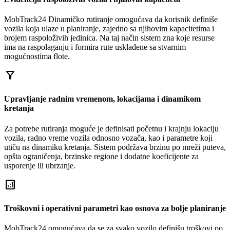
MobTrack24 Dinamičko rutiranje omogućava da korisnik definiše
vozila koja ulaze u planiranje, zajedno sa njihovim kapacitetima i
brojem raspoloživih jedinica. Na taj način sistem zna koje resurse
ima na raspolaganju i formira rute usklađene sa stvarnim
mogućnostima flote.
filter_alt
Upravljanje radnim vremenom, lokacijama i dinamikom
kretanja
Za potrebe rutiranja moguće je definisati početnu i krajnju lokaciju
vozila, radno vreme vozila odnosno vozača, kao i parametre koji
utiču na dinamiku kretanja. Sistem podržava brzinu po mreži puteva,
opšta ograničenja, brzinske regione i dodatne koeficijente za
usporenje ili ubrzanje.
analytics
Troškovni i operativni parametri kao osnova za bolje planiranje
MobTrack24 omogućava da se za svako vozilo definišu troškovi po