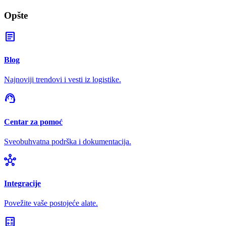
Opšte
article
Blog
Najnoviji trendovi i vesti iz logistike.
support_agent
Centar za pomoć
Sveobuhvatna podrška i dokumentacija.
hub
Integracije
Povežite vaše postojeće alate.
calculate