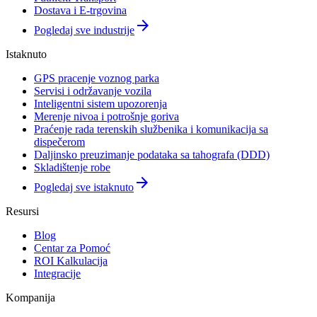
Dostava i E-trgovina
arrow_forward
Pogledaj sve industrije
Istaknuto
GPS pracenje voznog parka
Servisi i održavanje vozila
Inteligentni sistem upozorenja
Merenje nivoa i potrošnje goriva
Praćenje rada terenskih službenika i komunikacija sa
dispečerom
Daljinsko preuzimanje podataka sa tahografa (DDD)
Skladištenje robe
arrow_forward
Pogledaj sve istaknuto
Resursi
Blog
Centar za Pomoć
ROI Kalkulacija
Integracije
Kompanija