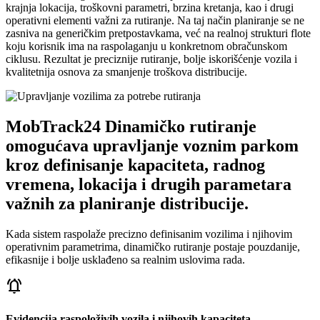
krajnja lokacija, troškovni parametri, brzina kretanja, kao i drugi
operativni elementi važni za rutiranje. Na taj način planiranje se ne
zasniva na generičkim pretpostavkama, već na realnoj strukturi flote
koju korisnik ima na raspolaganju u konkretnom obračunskom
ciklusu. Rezultat je preciznije rutiranje, bolje iskorišćenje vozila i
kvalitetnija osnova za smanjenje troškova distribucije.
MobTrack24 Dinamičko rutiranje
omogućava upravljanje voznim parkom
kroz definisanje kapaciteta, radnog
vremena, lokacija i drugih parametara
važnih za planiranje distribucije.
Kada sistem raspolaže precizno definisanim vozilima i njihovim
operativnim parametrima, dinamičko rutiranje postaje pouzdanije,
efikasnije i bolje usklađeno sa realnim uslovima rada.
notifications_active
Evidencija raspoloživih vozila i njihovih kapaciteta