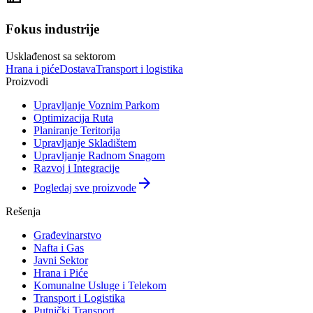
Fokus industrije
Usklađenost sa sektorom
Hrana i piće
Dostava
Transport i logistika
Proizvodi
Upravljanje Voznim Parkom
Optimizacija Ruta
Planiranje Teritorija
Upravljanje Skladištem
Upravljanje Radnom Snagom
Razvoj i Integracije
arrow_forward
Pogledaj sve proizvode
Rešenja
Građevinarstvo
Nafta i Gas
Javni Sektor
Hrana i Piće
Komunalne Usluge i Telekom
Transport i Logistika
Putnički Transport