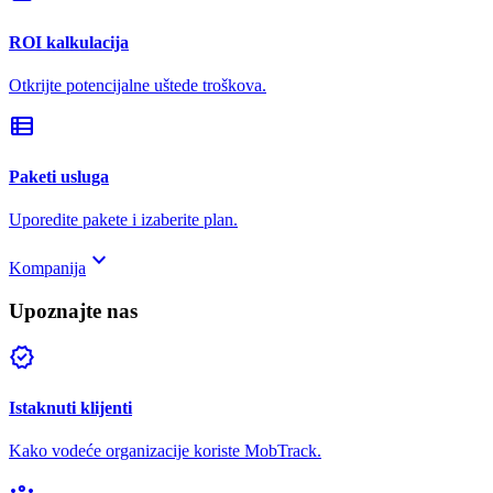
ROI kalkulacija
Otkrijte potencijalne uštede troškova.
view_list
Paketi usluga
Uporedite pakete i izaberite plan.
keyboard_arrow_down
Kompanija
Upoznajte nas
verified
Istaknuti klijenti
Kako vodeće organizacije koriste MobTrack.
groups