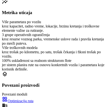
insights
Metrika uticaja
Više parametara po vozilu
kroz kapacitet, radno vreme, lokacije, brzinu kretanja i troškovne
elemente važne za rutiranje.
3 grupe operativnih ograničenja
kroz resurse voznog parka, vremenske uslove rada i pravila kretanja
po mreži puteva.
Više troškovnih modela
kroz trošak po kilometru, po satu, trošak čekanja i fiksni trošak po
vozilu.
100% usklađenost sa realnom strukturom flote
jer sistem planira rute na osnovu konkretnih vozila i parametara koje
korisnik definiše.
layers
Povezani proizvodi
Povezani moduli
widgets
Optimizacija ruta
domain