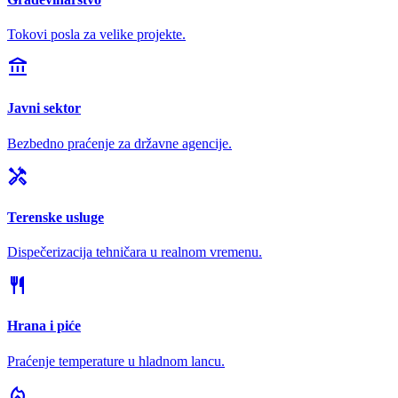
Tokovi posla za velike projekte.
account_balance
Javni sektor
Bezbedno praćenje za državne agencije.
handyman
Terenske usluge
Dispečerizacija tehničara u realnom vremenu.
restaurant
Hrana i piće
Praćenje temperature u hladnom lancu.
local_fire_department