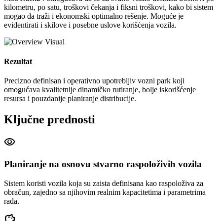
kilometru, po satu, troškovi čekanja i fiksni troškovi, kako bi sistem
mogao da traži i ekonomski optimalno rešenje. Moguće je
evidentirati i skilove i posebne uslove korišćenja vozila.
Rezultat
Precizno definisan i operativno upotrebljiv vozni park koji
omogućava kvalitetnije dinamičko rutiranje, bolje iskorišćenje
resursa i pouzdanije planiranje distribucije.
Ključne prednosti
visibility
Planiranje na osnovu stvarno raspoloživih vozila
Sistem koristi vozila koja su zaista definisana kao raspoloživa za
obračun, zajedno sa njihovim realnim kapacitetima i parametrima
rada.
savings