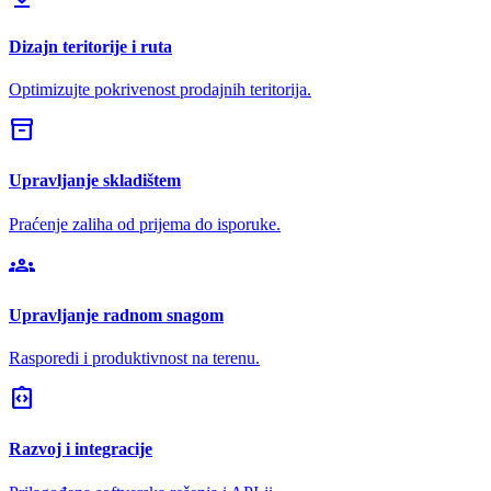
Dizajn teritorije i ruta
Optimizujte pokrivenost prodajnih teritorija.
inventory_2
Upravljanje skladištem
Praćenje zaliha od prijema do isporuke.
groups
Upravljanje radnom snagom
Rasporedi i produktivnost na terenu.
integration_instructions
Razvoj i integracije