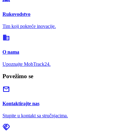
Rukovodstvo
Tim koji pokreće inovacije.
domain
O nama
Upoznajte MobTrack24.
Povežimo se
mail
Kontaktirajte nas
Stupite u kontakt sa stručnjacima.
handshake