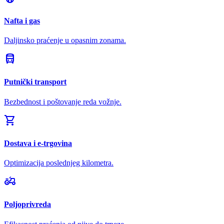
Nafta i gas
Daljinsko praćenje u opasnim zonama.
directions_bus
Putnički transport
Bezbednost i poštovanje reda vožnje.
shopping_cart
Dostava i e-trgovina
Optimizacija poslednjeg kilometra.
agriculture
Poljoprivreda