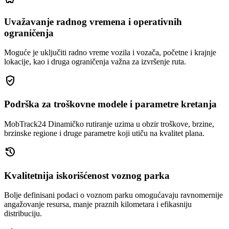
Uvažavanje radnog vremena i operativnih
ograničenja
Moguće je uključiti radno vreme vozila i vozača, početne i krajnje
lokacije, kao i druga ograničenja važna za izvršenje ruta.
gpp_good
Podrška za troškovne modele i parametre kretanja
MobTrack24 Dinamičko rutiranje uzima u obzir troškove, brzine,
brzinske regione i druge parametre koji utiču na kvalitet plana.
history
Kvalitetnija iskorišćenost voznog parka
Bolje definisani podaci o voznom parku omogućavaju ravnomernije
angažovanje resursa, manje praznih kilometara i efikasniju
distribuciju.