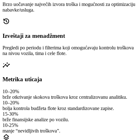
Brzo uočavanje najvećih izvora troška i mogućnosti za optimizaciju
nabavke/usluga.
history
Izveštaji za menadžment
Pregledi po periodu i filterima koji omogućavaju kontrolu troškova
na nivou vozila, tima i cele flote.
insights
Metrika uticaja
10–20%
brže otkrivanje skokova troškova kroz centralizovanu analitiku.
10–20%
bolja kontrola budžeta flote kroz standardizovane zapise.
15-30%
brže finansijske analize po vozilu.
10-25%
manje “nevidljivih troškova”.
layers