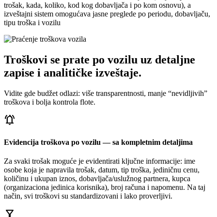
trošak, kada, koliko, kod kog dobavljača i po kom osnovu), a
izveštajni sistem omogućava jasne preglede po periodu, dobavljaču,
tipu troška i vozilu
Troškovi se prate po vozilu uz detaljne
zapise i analitičke izveštaje.
Vidite gde budžet odlazi: više transparentnosti, manje “nevidljivih”
troškova i bolja kontrola flote.
notifications_active
Evidencija troškova po vozilu — sa kompletnim detaljima
Za svaki trošak moguće je evidentirati ključne informacije: ime
osobe koja je napravila trošak, datum, tip troška, jediničnu cenu,
količinu i ukupan iznos, dobavljača/uslužnog partnera, kupca
(organizaciona jedinica korisnika), broj računa i napomenu. Na taj
način, svi troškovi su standardizovani i lako proverljivi.
filter_alt