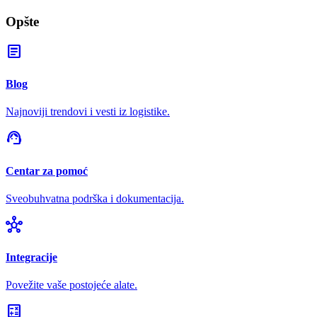
Opšte
article
Blog
Najnoviji trendovi i vesti iz logistike.
support_agent
Centar za pomoć
Sveobuhvatna podrška i dokumentacija.
hub
Integracije
Povežite vaše postojeće alate.
calculate