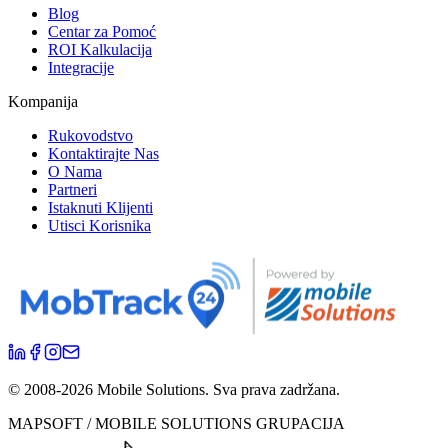
Blog
Centar za Pomoć
ROI Kalkulacija
Integracije
Kompanija
Rukovodstvo
Kontaktirajte Nas
O Nama
Partneri
Istaknuti Klijenti
Utisci Korisnika
© 2008-
2026
Mobile Solutions.
Sva prava zadržana.
MAPSOFT / MOBILE SOLUTIONS GRUPACIJA