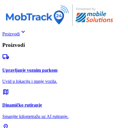
keyboard_arrow_down
Proizvodi
Proizvodi
local_shipping
Upravljanje voznim parkom
Uvid u lokaciju i stanje vozila.
map
Dinamičko rutiranje
Smanjite kilometražu uz AI rutiranje.
pin_drop