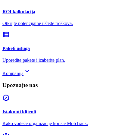
ROI kalkulacija
Otkrijte potencijalne uštede troškova.
view_list
Paketi usluga
Uporedite pakete i izaberite plan.
keyboard_arrow_down
Kompanija
Upoznajte nas
verified
Istaknuti klijenti
Kako vodeće organizacije koriste MobTrack.
groups