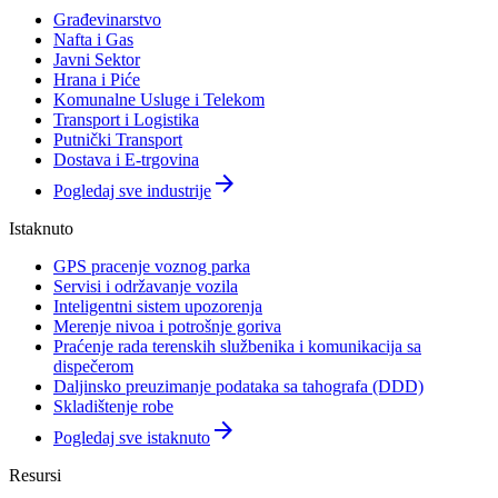
Građevinarstvo
Nafta i Gas
Javni Sektor
Hrana i Piće
Komunalne Usluge i Telekom
Transport i Logistika
Putnički Transport
Dostava i E-trgovina
arrow_forward
Pogledaj sve industrije
Istaknuto
GPS pracenje voznog parka
Servisi i održavanje vozila
Inteligentni sistem upozorenja
Merenje nivoa i potrošnje goriva
Praćenje rada terenskih službenika i komunikacija sa
dispečerom
Daljinsko preuzimanje podataka sa tahografa (DDD)
Skladištenje robe
arrow_forward
Pogledaj sve istaknuto
Resursi