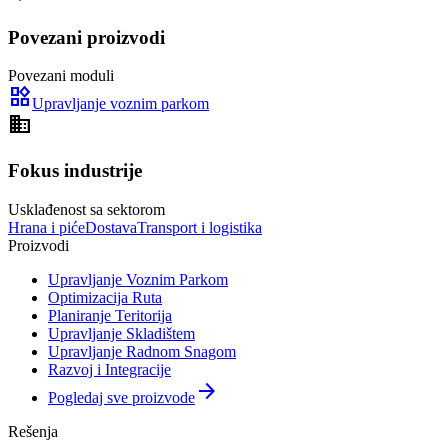
Povezani proizvodi
Povezani moduli
widgets
Upravljanje voznim parkom
domain
Fokus industrije
Usklađenost sa sektorom
Hrana i piće
Dostava
Transport i logistika
Proizvodi
Upravljanje Voznim Parkom
Optimizacija Ruta
Planiranje Teritorija
Upravljanje Skladištem
Upravljanje Radnom Snagom
Razvoj i Integracije
arrow_forward
Pogledaj sve proizvode
Rešenja