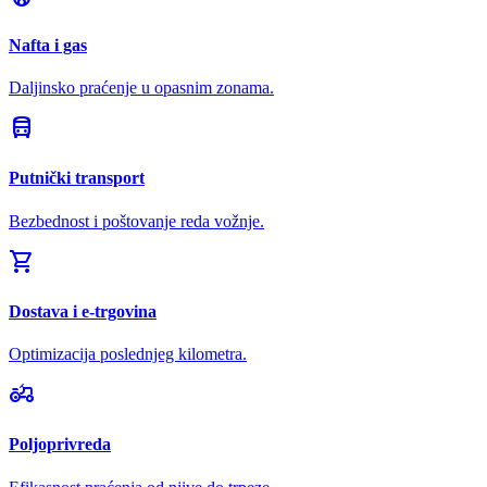
Nafta i gas
Daljinsko praćenje u opasnim zonama.
directions_bus
Putnički transport
Bezbednost i poštovanje reda vožnje.
shopping_cart
Dostava i e-trgovina
Optimizacija poslednjeg kilometra.
agriculture
Poljoprivreda