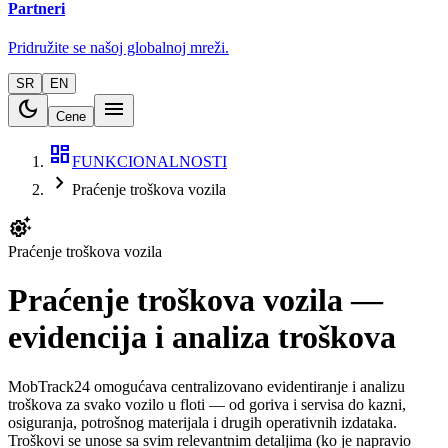
Partneri
Pridružite se našoj globalnoj mreži.
SR
EN
dark_mode
menu
Cene
dashboard
FUNKCIONALNOSTI
chevron_right
Praćenje troškova vozila
settings_suggest
Praćenje troškova vozila
Praćenje troškova vozila —
evidencija i analiza troškova
MobTrack24 omogućava centralizovano evidentiranje i analizu
troškova za svako vozilo u floti — od goriva i servisa do kazni,
osiguranja, potrošnog materijala i drugih operativnih izdataka.
Troškovi se unose sa svim relevantnim detaljima (ko je napravio