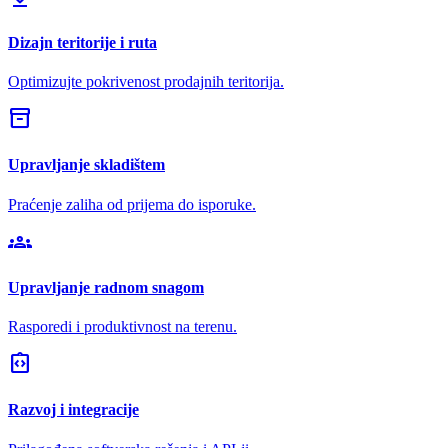
Dizajn teritorije i ruta
Optimizujte pokrivenost prodajnih teritorija.
inventory_2
Upravljanje skladištem
Praćenje zaliha od prijema do isporuke.
groups
Upravljanje radnom snagom
Rasporedi i produktivnost na terenu.
integration_instructions
Razvoj i integracije