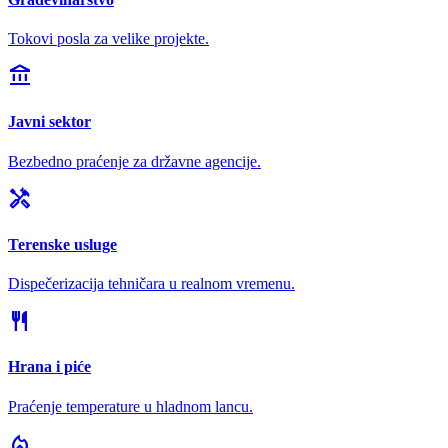
Tokovi posla za velike projekte.
account_balance
Javni sektor
Bezbedno praćenje za državne agencije.
handyman
Terenske usluge
Dispečerizacija tehničara u realnom vremenu.
restaurant
Hrana i piće
Praćenje temperature u hladnom lancu.
local_fire_department