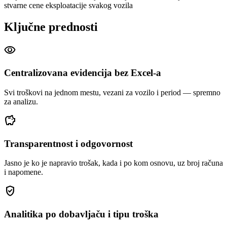
stvarne cene eksploatacije svakog vozila
Ključne prednosti
visibility
Centralizovana evidencija bez Excel-a
Svi troškovi na jednom mestu, vezani za vozilo i period — spremno
za analizu.
savings
Transparentnost i odgovornost
Jasno je ko je napravio trošak, kada i po kom osnovu, uz broj računa
i napomene.
gpp_good
Analitika po dobavljaču i tipu troška