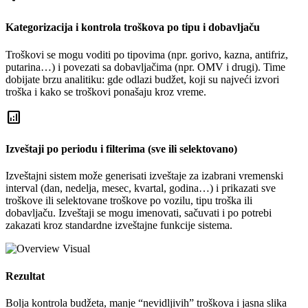
Kategorizacija i kontrola troškova po tipu i dobavljaču
Troškovi se mogu voditi po tipovima (npr. gorivo, kazna, antifriz,
putarina…) i povezati sa dobavljačima (npr. OMV i drugi). Time
dobijate brzu analitiku: gde odlazi budžet, koji su najveći izvori
troška i kako se troškovi ponašaju kroz vreme.
analytics
Izveštaji po periodu i filterima (sve ili selektovano)
Izveštajni sistem može generisati izveštaje za izabrani vremenski
interval (dan, nedelja, mesec, kvartal, godina…) i prikazati sve
troškove ili selektovane troškove po vozilu, tipu troška ili
dobavljaču. Izveštaji se mogu imenovati, sačuvati i po potrebi
zakazati kroz standardne izveštajne funkcije sistema.
Rezultat
Bolja kontrola budžeta, manje “nevidljivih” troškova i jasna slika