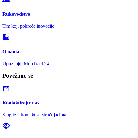
Rukovodstvo
Tim koji pokreće inovacije.
domain
O nama
Upoznajte MobTrack24.
Povežimo se
mail
Kontaktirajte nas
Stupite u kontakt sa stručnjacima.
handshake