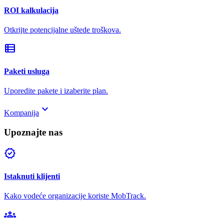
ROI kalkulacija
Otkrijte potencijalne uštede troškova.
view_list
Paketi usluga
Uporedite pakete i izaberite plan.
keyboard_arrow_down
Kompanija
Upoznajte nas
verified
Istaknuti klijenti
Kako vodeće organizacije koriste MobTrack.
groups