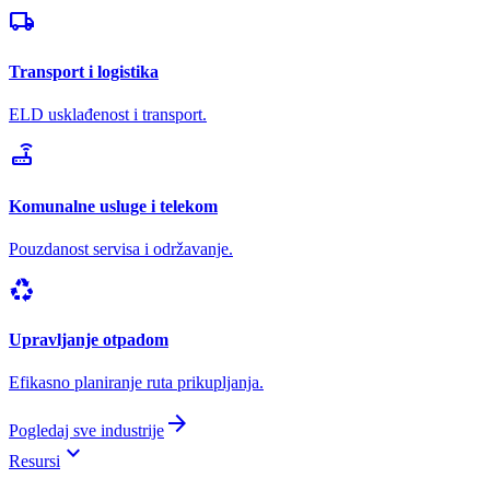
local_shipping
Transport i logistika
ELD usklađenost i transport.
router
Komunalne usluge i telekom
Pouzdanost servisa i održavanje.
recycling
Upravljanje otpadom
Efikasno planiranje ruta prikupljanja.
arrow_forward
Pogledaj sve industrije
keyboard_arrow_down
Resursi