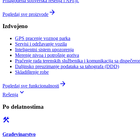
Prilagođena softverska rešenja i API-ji.
arrow_forward
Pogledaj sve proizvode
Izdvojeno
GPS pracenje voznog parka
Servisi i održavanje vozila
Inteligentni sistem upozorenja
Merenje nivoa i potrošnje goriva
Praćenje rada terenskih službenika i komunikacija sa dispečer
Daljinsko preuzimanje podataka sa tahografa (DDD)
Skladištenje robe
arrow_forward
Pogledaj sve funkcionalnosti
keyboard_arrow_down
Rešenja
Po delatnostima
construction
Građevinarstvo