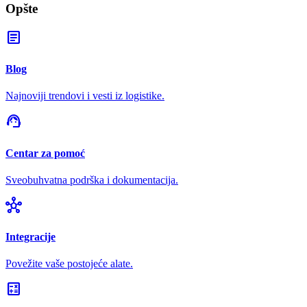
Opšte
article
Blog
Najnoviji trendovi i vesti iz logistike.
support_agent
Centar za pomoć
Sveobuhvatna podrška i dokumentacija.
hub
Integracije
Povežite vaše postojeće alate.
calculate