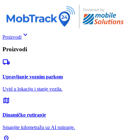
keyboard_arrow_down
Proizvodi
Proizvodi
local_shipping
Upravljanje voznim parkom
Uvid u lokaciju i stanje vozila.
map
Dinamičko rutiranje
Smanjite kilometražu uz AI rutiranje.
pin_drop