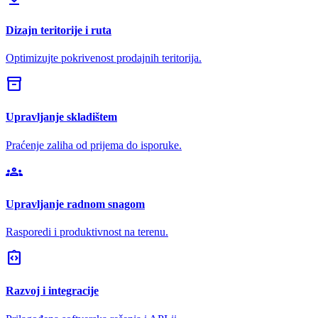
Dizajn teritorije i ruta
Optimizujte pokrivenost prodajnih teritorija.
inventory_2
Upravljanje skladištem
Praćenje zaliha od prijema do isporuke.
groups
Upravljanje radnom snagom
Rasporedi i produktivnost na terenu.
integration_instructions
Razvoj i integracije