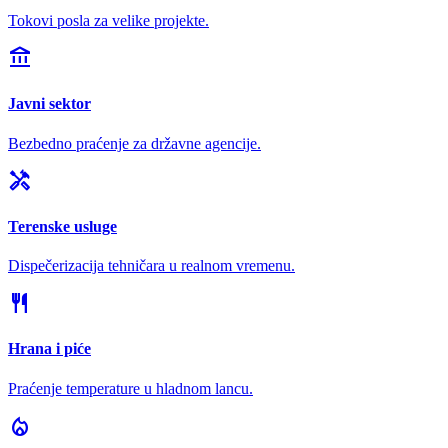
Tokovi posla za velike projekte.
account_balance
Javni sektor
Bezbedno praćenje za državne agencije.
handyman
Terenske usluge
Dispečerizacija tehničara u realnom vremenu.
restaurant
Hrana i piće
Praćenje temperature u hladnom lancu.
local_fire_department