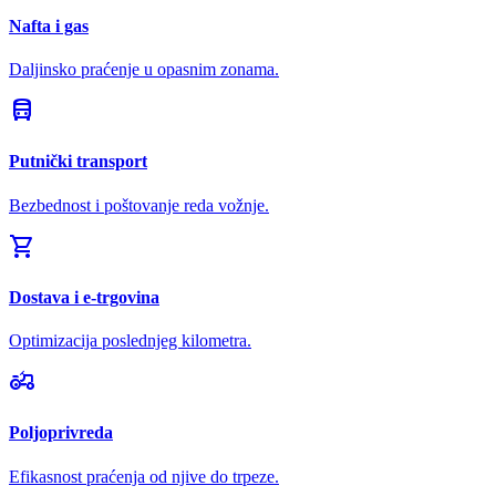
Nafta i gas
Daljinsko praćenje u opasnim zonama.
directions_bus
Putnički transport
Bezbednost i poštovanje reda vožnje.
shopping_cart
Dostava i e-trgovina
Optimizacija poslednjeg kilometra.
agriculture
Poljoprivreda
Efikasnost praćenja od njive do trpeze.