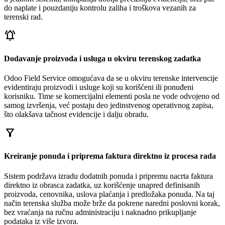
do naplate i pouzdaniju kontrolu zaliha i troškova vezanih za
terenski rad.
notifications_active
Dodavanje proizvoda i usluga u okviru terenskog zadatka
Odoo Field Service omogućava da se u okviru terenske intervencije
evidentiraju proizvodi i usluge koji su korišćeni ili ponuđeni
korisniku. Time se komercijalni elementi posla ne vode odvojeno od
samog izvršenja, već postaju deo jedinstvenog operativnog zapisa,
što olakšava tačnost evidencije i dalju obradu.
filter_alt
Kreiranje ponuda i priprema faktura direktno iz procesa rada
Sistem podržava izradu dodatnih ponuda i pripremu nacrta faktura
direktno iz obrasca zadatka, uz korišćenje unapred definisanih
proizvoda, cenovnika, uslova plaćanja i predložaka ponuda. Na taj
način terenska služba može brže da pokrene naredni poslovni korak,
bez vraćanja na ručnu administraciju i naknadno prikupljanje
podataka iz više izvora.