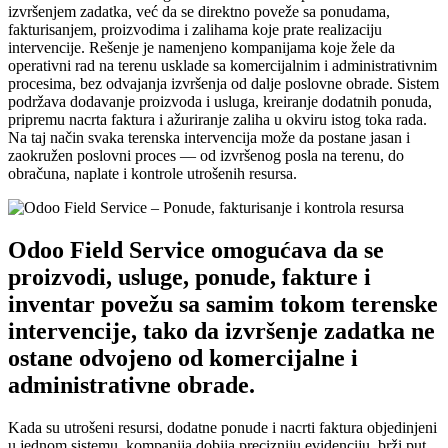
izvršenjem zadatka, već da se direktno poveže sa ponudama,
fakturisanjem, proizvodima i zalihama koje prate realizaciju
intervencije. Rešenje je namenjeno kompanijama koje žele da
operativni rad na terenu usklade sa komercijalnim i administrativnim
procesima, bez odvajanja izvršenja od dalje poslovne obrade. Sistem
podržava dodavanje proizvoda i usluga, kreiranje dodatnih ponuda,
pripremu nacrta faktura i ažuriranje zaliha u okviru istog toka rada.
Na taj način svaka terenska intervencija može da postane jasan i
zaokružen poslovni proces — od izvršenog posla na terenu, do
obračuna, naplate i kontrole utrošenih resursa.
Odoo Field Service omogućava da se
proizvodi, usluge, ponude, fakture i
inventar povežu sa samim tokom terenske
intervencije, tako da izvršenje zadatka ne
ostane odvojeno od komercijalne i
administrativne obrade.
Kada su utrošeni resursi, dodatne ponude i nacrti faktura objedinjeni
u jednom sistemu, kompanija dobija precizniju evidenciju, brži put