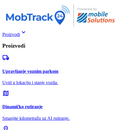
keyboard_arrow_down
Proizvodi
Proizvodi
local_shipping
Upravljanje voznim parkom
Uvid u lokaciju i stanje vozila.
map
Dinamičko rutiranje
Smanjite kilometražu uz AI rutiranje.
pin_drop