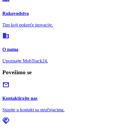
Rukovodstvo
Tim koji pokreće inovacije.
domain
O nama
Upoznajte MobTrack24.
Povežimo se
mail
Kontaktirajte nas
Stupite u kontakt sa stručnjacima.
handshake