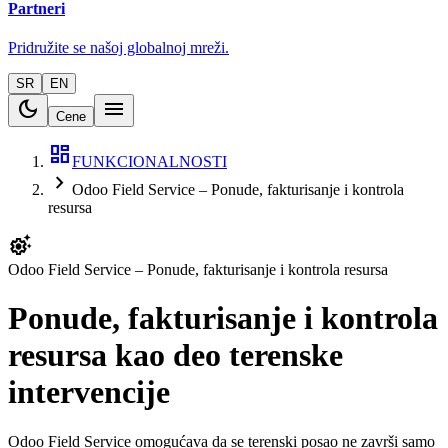
Partneri
Pridružite se našoj globalnoj mreži.
SR
EN
dark_mode
menu
Cene
dashboard
FUNKCIONALNOSTI
chevron_right
Odoo Field Service – Ponude, fakturisanje i kontrola
resursa
settings_suggest
Odoo Field Service – Ponude, fakturisanje i kontrola resursa
Ponude, fakturisanje i kontrola
resursa kao deo terenske
intervencije
Odoo Field Service omogućava da se terenski posao ne završi samo