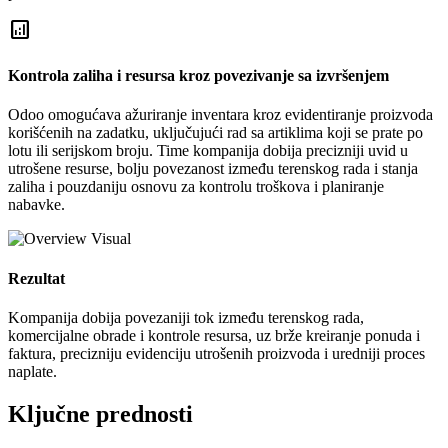
analytics
Kontrola zaliha i resursa kroz povezivanje sa izvršenjem
Odoo omogućava ažuriranje inventara kroz evidentiranje proizvoda
korišćenih na zadatku, uključujući rad sa artiklima koji se prate po
lotu ili serijskom broju. Time kompanija dobija precizniji uvid u
utrošene resurse, bolju povezanost između terenskog rada i stanja
zaliha i pouzdaniju osnovu za kontrolu troškova i planiranje
nabavke.
Rezultat
Kompanija dobija povezaniji tok između terenskog rada,
komercijalne obrade i kontrole resursa, uz brže kreiranje ponuda i
faktura, precizniju evidenciju utrošenih proizvoda i uredniji proces
naplate.
Ključne prednosti