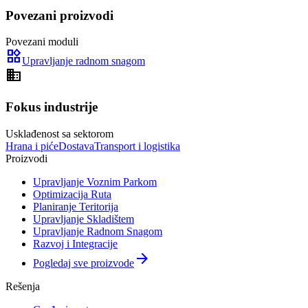
Povezani proizvodi
Povezani moduli
widgets
Upravljanje radnom snagom
domain
Fokus industrije
Usklađenost sa sektorom
Hrana i piće
Dostava
Transport i logistika
Proizvodi
Upravljanje Voznim Parkom
Optimizacija Ruta
Planiranje Teritorija
Upravljanje Skladištem
Upravljanje Radnom Snagom
Razvoj i Integracije
arrow_forward
Pogledaj sve proizvode
Rešenja