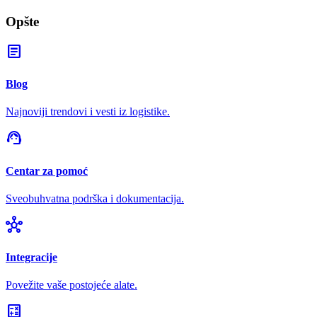
Opšte
article
Blog
Najnoviji trendovi i vesti iz logistike.
support_agent
Centar za pomoć
Sveobuhvatna podrška i dokumentacija.
hub
Integracije
Povežite vaše postojeće alate.
calculate