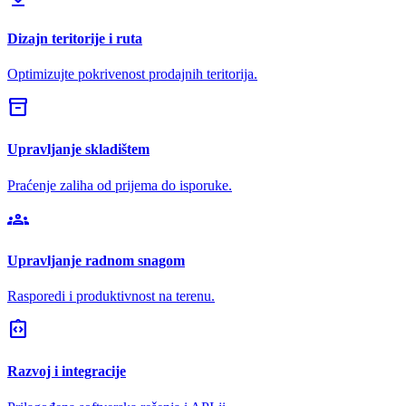
Dizajn teritorije i ruta
Optimizujte pokrivenost prodajnih teritorija.
inventory_2
Upravljanje skladištem
Praćenje zaliha od prijema do isporuke.
groups
Upravljanje radnom snagom
Rasporedi i produktivnost na terenu.
integration_instructions
Razvoj i integracije