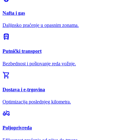
Nafta i gas
Daljinsko praćenje u opasnim zonama.
directions_bus
Putnički transport
Bezbednost i poštovanje reda vožnje.
shopping_cart
Dostava i e-trgovina
Optimizacija poslednjeg kilometra.
agriculture
Poljoprivreda