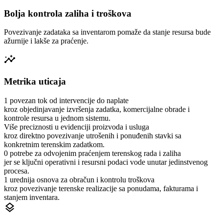
Bolja kontrola zaliha i troškova
Povezivanje zadataka sa inventarom pomaže da stanje resursa bude
ažurnije i lakše za praćenje.
insights
Metrika uticaja
1 povezan tok od intervencije do naplate
kroz objedinjavanje izvršenja zadatka, komercijalne obrade i
kontrole resursa u jednom sistemu.
Više preciznosti u evidenciji proizvoda i usluga
kroz direktno povezivanje utrošenih i ponuđenih stavki sa
konkretnim terenskim zadatkom.
0 potrebe za odvojenim praćenjem terenskog rada i zaliha
jer se ključni operativni i resursni podaci vode unutar jedinstvenog
procesa.
1 urednija osnova za obračun i kontrolu troškova
kroz povezivanje terenske realizacije sa ponudama, fakturama i
stanjem inventara.
layers