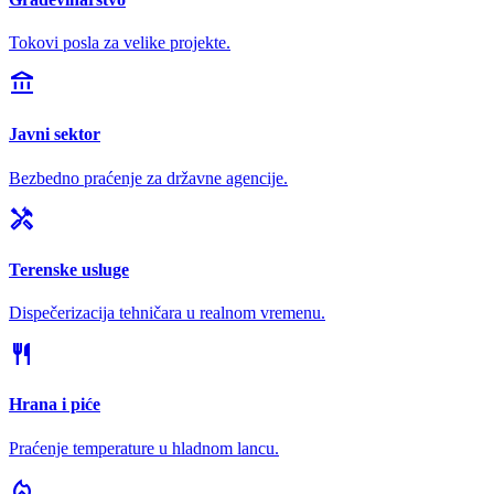
Tokovi posla za velike projekte.
account_balance
Javni sektor
Bezbedno praćenje za državne agencije.
handyman
Terenske usluge
Dispečerizacija tehničara u realnom vremenu.
restaurant
Hrana i piće
Praćenje temperature u hladnom lancu.
local_fire_department