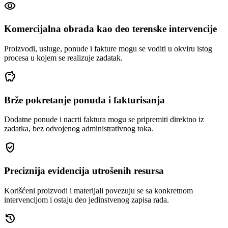
visibility
Komercijalna obrada kao deo terenske intervencije
Proizvodi, usluge, ponude i fakture mogu se voditi u okviru istog
procesa u kojem se realizuje zadatak.
savings
Brže pokretanje ponuda i fakturisanja
Dodatne ponude i nacrti faktura mogu se pripremiti direktno iz
zadatka, bez odvojenog administrativnog toka.
gpp_good
Preciznija evidencija utrošenih resursa
Korišćeni proizvodi i materijali povezuju se sa konkretnom
intervencijom i ostaju deo jedinstvenog zapisa rada.
history