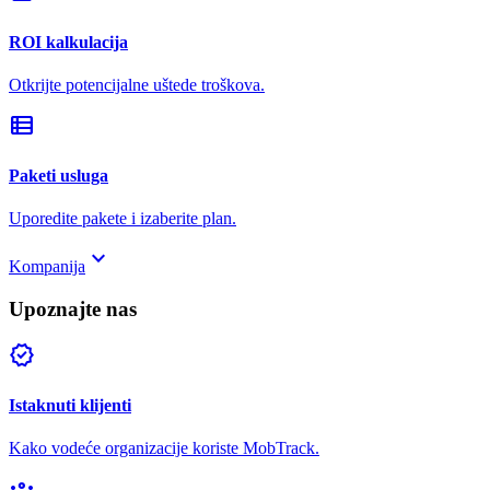
ROI kalkulacija
Otkrijte potencijalne uštede troškova.
view_list
Paketi usluga
Uporedite pakete i izaberite plan.
keyboard_arrow_down
Kompanija
Upoznajte nas
verified
Istaknuti klijenti
Kako vodeće organizacije koriste MobTrack.
groups