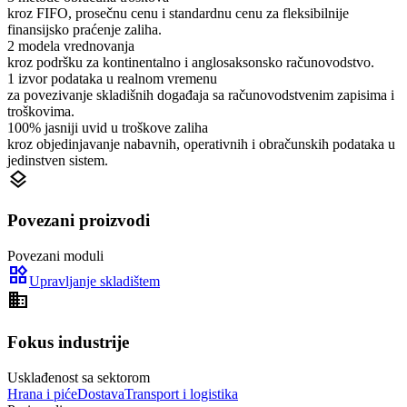
kroz FIFO, prosečnu cenu i standardnu cenu za fleksibilnije
finansijsko praćenje zaliha.
2 modela vrednovanja
kroz podršku za kontinentalno i anglosaksonsko računovodstvo.
1 izvor podataka u realnom vremenu
za povezivanje skladišnih događaja sa računovodstvenim zapisima i
troškovima.
100% jasniji uvid u troškove zaliha
kroz objedinjavanje nabavnih, operativnih i obračunskih podataka u
jedinstven sistem.
layers
Povezani proizvodi
Povezani moduli
widgets
Upravljanje skladištem
domain
Fokus industrije
Usklađenost sa sektorom
Hrana i piće
Dostava
Transport i logistika