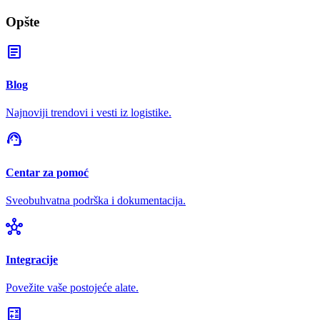
Opšte
article
Blog
Najnoviji trendovi i vesti iz logistike.
support_agent
Centar za pomoć
Sveobuhvatna podrška i dokumentacija.
hub
Integracije
Povežite vaše postojeće alate.
calculate