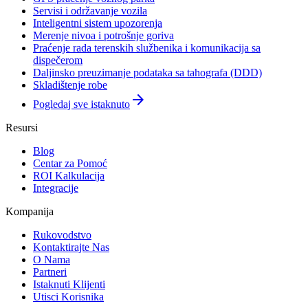
Servisi i održavanje vozila
Inteligentni sistem upozorenja
Merenje nivoa i potrošnje goriva
Praćenje rada terenskih službenika i komunikacija sa
dispečerom
Daljinsko preuzimanje podataka sa tahografa (DDD)
Skladištenje robe
arrow_forward
Pogledaj sve istaknuto
Resursi
Blog
Centar za Pomoć
ROI Kalkulacija
Integracije
Kompanija
Rukovodstvo
Kontaktirajte Nas
O Nama
Partneri
Istaknuti Klijenti
Utisci Korisnika