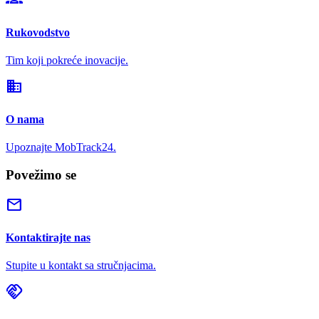
Rukovodstvo
Tim koji pokreće inovacije.
domain
O nama
Upoznajte MobTrack24.
Povežimo se
mail
Kontaktirajte nas
Stupite u kontakt sa stručnjacima.
handshake