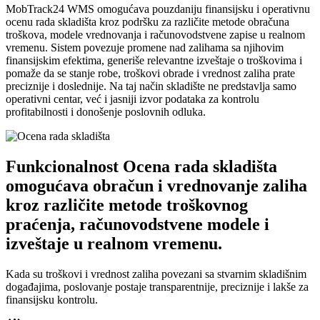
MobTrack24 WMS omogućava pouzdaniju finansijsku i operativnu
ocenu rada skladišta kroz podršku za različite metode obračuna
troškova, modele vrednovanja i računovodstvene zapise u realnom
vremenu. Sistem povezuje promene nad zalihama sa njihovim
finansijskim efektima, generiše relevantne izveštaje o troškovima i
pomaže da se stanje robe, troškovi obrade i vrednost zaliha prate
preciznije i doslednije. Na taj način skladište ne predstavlja samo
operativni centar, već i jasniji izvor podataka za kontrolu
profitabilnosti i donošenje poslovnih odluka.
Funkcionalnost Ocena rada skladišta
omogućava obračun i vrednovanje zaliha
kroz različite metode troškovnog
praćenja, računovodstvene modele i
izveštaje u realnom vremenu.
Kada su troškovi i vrednost zaliha povezani sa stvarnim skladišnim
događajima, poslovanje postaje transparentnije, preciznije i lakše za
finansijsku kontrolu.