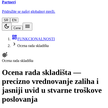
Partneri
Pridružite se našoj globalnoj mreži.
SR
EN
dark_mode
menu
Cene
dashboard
FUNKCIONALNOSTI
chevron_right
Ocena rada skladišta
settings_suggest
Ocena rada skladišta
Ocena rada skladišta —
precizno vrednovanje zaliha i
jasniji uvid u stvarne troškove
poslovanja