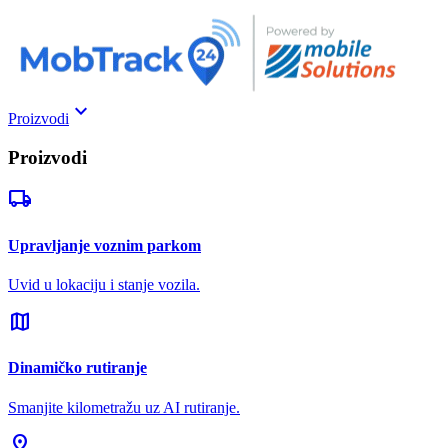
keyboard_arrow_down
Proizvodi
Proizvodi
local_shipping
Upravljanje voznim parkom
Uvid u lokaciju i stanje vozila.
map
Dinamičko rutiranje
Smanjite kilometražu uz AI rutiranje.
pin_drop