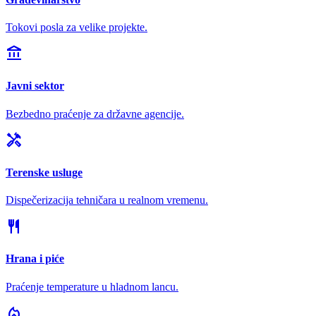
Tokovi posla za velike projekte.
account_balance
Javni sektor
Bezbedno praćenje za državne agencije.
handyman
Terenske usluge
Dispečerizacija tehničara u realnom vremenu.
restaurant
Hrana i piće
Praćenje temperature u hladnom lancu.
local_fire_department