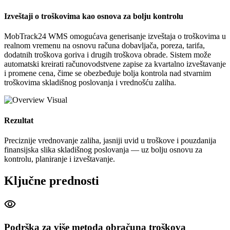
Izveštaji o troškovima kao osnova za bolju kontrolu
MobTrack24 WMS omogućava generisanje izveštaja o troškovima u
realnom vremenu na osnovu računa dobavljača, poreza, tarifa,
dodatnih troškova goriva i drugih troškova obrade. Sistem može
automatski kreirati računovodstvene zapise za kvartalno izveštavanje
i promene cena, čime se obezbeđuje bolja kontrola nad stvarnim
troškovima skladišnog poslovanja i vrednošću zaliha.
Rezultat
Preciznije vrednovanje zaliha, jasniji uvid u troškove i pouzdanija
finansijska slika skladišnog poslovanja — uz bolju osnovu za
kontrolu, planiranje i izveštavanje.
Ključne prednosti
visibility
Podrška za više metoda obračuna troškova