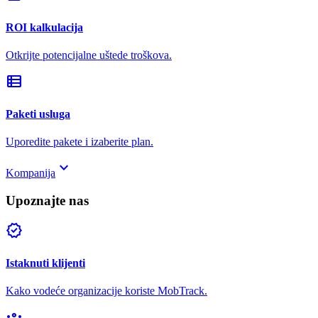
ROI kalkulacija
Otkrijte potencijalne uštede troškova.
view_list
Paketi usluga
Uporedite pakete i izaberite plan.
keyboard_arrow_down
Kompanija
Upoznajte nas
verified
Istaknuti klijenti
Kako vodeće organizacije koriste MobTrack.
groups