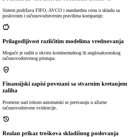
Sistem podržava FIFO, AVCO i standardnu cenu u skladu sa
poslovnim i računovodstvenim pravilima kompanije.
savings
Prilagodljivost različitim modelima vrednovanja
Moguće je raditi u okviru kontinentalnog ili anglosaksonskog
računovodstvenog pristupa.
gpp_good
Finansijski zapisi povezani sa stvarnim kretanjem
zaliha
Promene nad robom automatski se pretvaraju u ažurne
računovodstvene evidencije.
history
Realan prikaz troškova skladišnog poslovanja