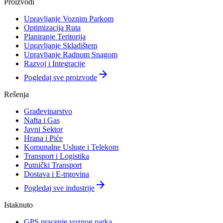
Proizvodi
Upravljanje Voznim Parkom
Optimizacija Ruta
Planiranje Teritorija
Upravljanje Skladištem
Upravljanje Radnom Snagom
Razvoj i Integracije
arrow_forward
Pogledaj sve proizvode
Rešenja
Građevinarstvo
Nafta i Gas
Javni Sektor
Hrana i Piće
Komunalne Usluge i Telekom
Transport i Logistika
Putnički Transport
Dostava i E-trgovina
arrow_forward
Pogledaj sve industrije
Istaknuto
GPS pracenje voznog parka