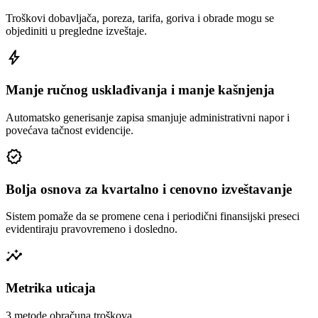
Troškovi dobavljača, poreza, tarifa, goriva i obrade mogu se
objediniti u pregledne izveštaje.
bolt
Manje ručnog usklađivanja i manje kašnjenja
Automatsko generisanje zapisa smanjuje administrativni napor i
povećava tačnost evidencije.
verified
Bolja osnova za kvartalno i cenovno izveštavanje
Sistem pomaže da se promene cena i periodični finansijski preseci
evidentiraju pravovremeno i dosledno.
insights
Metrika uticaja
3 metode obračuna troškova