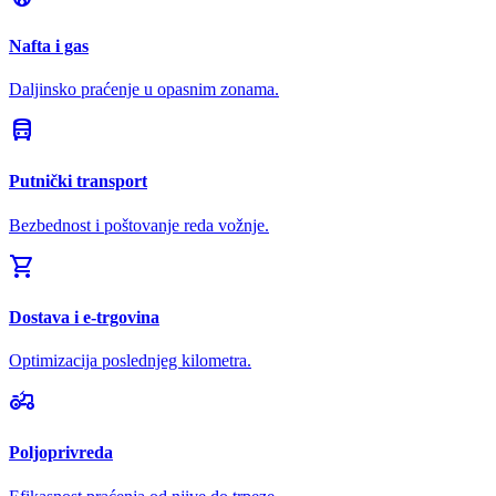
Nafta i gas
Daljinsko praćenje u opasnim zonama.
directions_bus
Putnički transport
Bezbednost i poštovanje reda vožnje.
shopping_cart
Dostava i e-trgovina
Optimizacija poslednjeg kilometra.
agriculture
Poljoprivreda