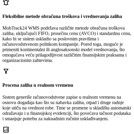
notifications_active
Fleksibilne metode obračuna troškova i vrednovanja zaliha
MobTrack24 WMS podržava različite metode obračuna troškova
zaliha, uključujući FIFO, prosečnu cenu (AVCO) i standardnu cenu,
kako bi se sistem uskladio sa poslovnim pravilima i
računovodstvenom politikom kompanije. Pored toga, moguće je
primeniti kontinentalni ili anglosaksonski model vrednovanja, što
omogućava veću prilagodljivost različitim finansijskim praksama i
organizacionim zahtevima.
filter_alt
Procena zaliha u realnom vremenu
Sistem generiše računovodstvene zapise u realnom vremenu na
osnovu događaja kao što su nabavka zaliha, otpad i druge radnje
koje utiču na vrednost robe. Time se promene u skladištu automatski
odražavaju i u finansijskoj evidenciji, što povećava tačnost podataka
i smanjuje potrebu za naknadnim ručnim usklađivanjem.
analytics