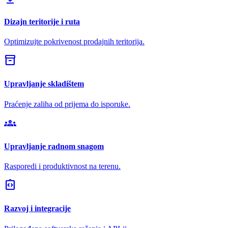
Dizajn teritorije i ruta
Optimizujte pokrivenost prodajnih teritorija.
inventory_2
Upravljanje skladištem
Praćenje zaliha od prijema do isporuke.
groups
Upravljanje radnom snagom
Rasporedi i produktivnost na terenu.
integration_instructions
Razvoj i integracije