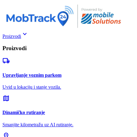
keyboard_arrow_down
Proizvodi
Proizvodi
local_shipping
Upravljanje voznim parkom
Uvid u lokaciju i stanje vozila.
map
Dinamičko rutiranje
Smanjite kilometražu uz AI rutiranje.
pin_drop