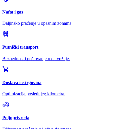
Nafta i gas
Daljinsko praćenje u opasnim zonama.
directions_bus
Putnički transport
Bezbednost i poštovanje reda vožnje.
shopping_cart
Dostava i e-trgovina
Optimizacija poslednjeg kilometra.
agriculture
Poljoprivreda