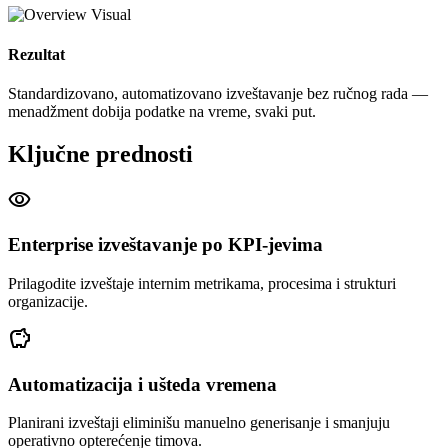
Rezultat
Standardizovano, automatizovano izveštavanje bez ručnog rada —
menadžment dobija podatke na vreme, svaki put.
Ključne prednosti
visibility
Enterprise izveštavanje po KPI-jevima
Prilagodite izveštaje internim metrikama, procesima i strukturi
organizacije.
savings
Automatizacija i ušteda vremena
Planirani izveštaji eliminišu manuelno generisanje i smanjuju
operativno opterećenje timova.