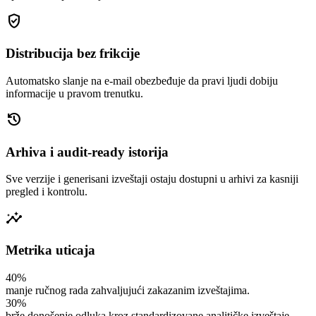
gpp_good
Distribucija bez frikcije
Automatsko slanje na e-mail obezbeđuje da pravi ljudi dobiju
informacije u pravom trenutku.
history
Arhiva i audit-ready istorija
Sve verzije i generisani izveštaji ostaju dostupni u arhivi za kasniji
pregled i kontrolu.
insights
Metrika uticaja
40%
manje ručnog rada zahvaljujući zakazanim izveštajima.
30%
brže donošenje odluka kroz standardizovane analitičke izveštaje.