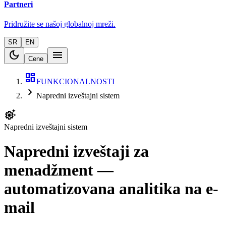
Partneri
Pridružite se našoj globalnoj mreži.
SR
EN
dark_mode
menu
Cene
dashboard
FUNKCIONALNOSTI
chevron_right
Napredni izveštajni sistem
settings_suggest
Napredni izveštajni sistem
Napredni izveštaji za
menadžment —
automatizovana analitika na e-
mail