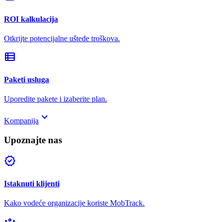
ROI kalkulacija
Otkrijte potencijalne uštede troškova.
view_list
Paketi usluga
Uporedite pakete i izaberite plan.
keyboard_arrow_down
Kompanija
Upoznajte nas
verified
Istaknuti klijenti
Kako vodeće organizacije koriste MobTrack.
groups