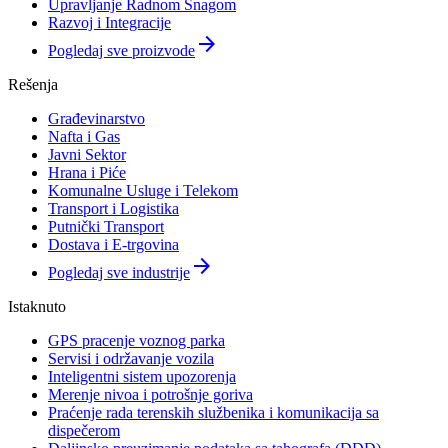
Upravljanje Radnom Snagom
Razvoj i Integracije
arrow_forward
Pogledaj sve proizvode
Rešenja
Građevinarstvo
Nafta i Gas
Javni Sektor
Hrana i Piće
Komunalne Usluge i Telekom
Transport i Logistika
Putnički Transport
Dostava i E-trgovina
arrow_forward
Pogledaj sve industrije
Istaknuto
GPS pracenje voznog parka
Servisi i održavanje vozila
Inteligentni sistem upozorenja
Merenje nivoa i potrošnje goriva
Praćenje rada terenskih službenika i komunikacija sa
dispečerom