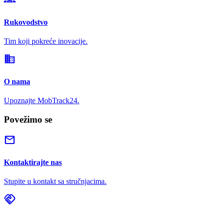
Rukovodstvo
Tim koji pokreće inovacije.
domain
O nama
Upoznajte MobTrack24.
Povežimo se
mail
Kontaktirajte nas
Stupite u kontakt sa stručnjacima.
handshake