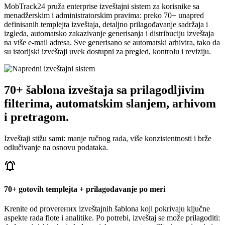
MobTrack24 pruža enterprise izveštajni sistem za korisnike sa
menadžerskim i administratorskim pravima: preko 70+ unapred
definisanih templejta izveštaja, detaljno prilagođavanje sadržaja i
izgleda, automatsko zakazivanje generisanja i distribuciju izveštaja
na više e-mail adresa. Sve generisano se automatski arhivira, tako da
su istorijski izveštaji uvek dostupni za pregled, kontrolu i reviziju.
70+ šablona izveštaja sa prilagodljivim
filterima, automatskim slanjem, arhivom
i pretragom.
Izveštaji stižu sami: manje ručnog rada, više konzistentnosti i brže
odlučivanje na osnovu podataka.
notifications_active
70+ gotovih templejta + prilagođavanje po meri
Krenite od proverених izveštajnih šablona koji pokrivaju ključne
aspekte rada flote i analitike. Po potrebi, izveštaj se može prilagoditi: