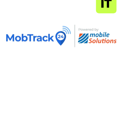
MapSoft
IT