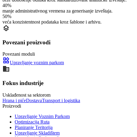
40%
manje administrativnog vremena za generisanje izveštaja.
50%
veća konzistentnost podataka kroz šablone i arhivu.
layers
Povezani proizvodi
Povezani moduli
widgets
Upravljanje voznim parkom
domain
Fokus industrije
Usklađenost sa sektorom
Hrana i piće
Dostava
Transport i logistika
Proizvodi
Upravljanje Voznim Parkom
Optimizacija Ruta
Planiranje Teritorija
Upravljanje Skladištem