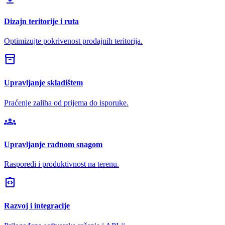
Dizajn teritorije i ruta
Optimizujte pokrivenost prodajnih teritorija.
inventory_2
Upravljanje skladištem
Praćenje zaliha od prijema do isporuke.
groups
Upravljanje radnom snagom
Rasporedi i produktivnost na terenu.
integration_instructions
Razvoj i integracije