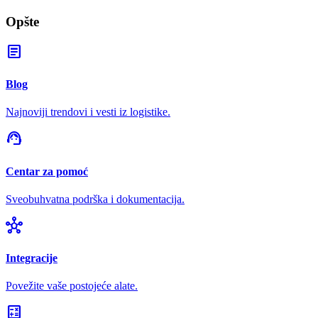
Opšte
article
Blog
Najnoviji trendovi i vesti iz logistike.
support_agent
Centar za pomoć
Sveobuhvatna podrška i dokumentacija.
hub
Integracije
Povežite vaše postojeće alate.
calculate