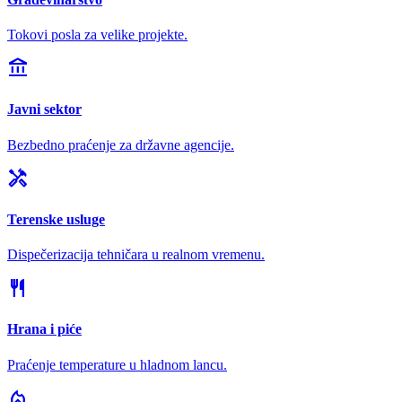
Tokovi posla za velike projekte.
account_balance
Javni sektor
Bezbedno praćenje za državne agencije.
handyman
Terenske usluge
Dispečerizacija tehničara u realnom vremenu.
restaurant
Hrana i piće
Praćenje temperature u hladnom lancu.
local_fire_department