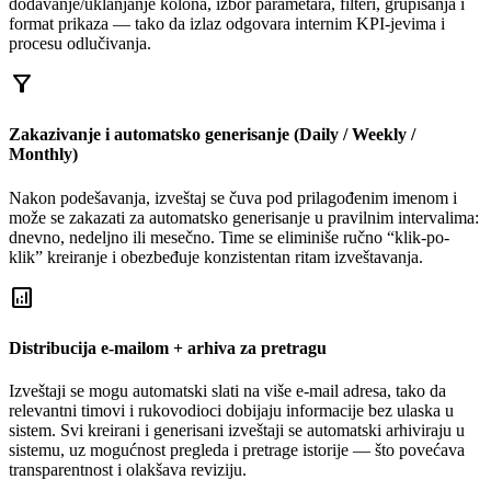
dodavanje/uklanjanje kolona, izbor parametara, filteri, grupisanja i
format prikaza — tako da izlaz odgovara internim KPI-jevima i
procesu odlučivanja.
filter_alt
Zakazivanje i automatsko generisanje (Daily / Weekly /
Monthly)
Nakon podešavanja, izveštaj se čuva pod prilagođenim imenom i
može se zakazati za automatsko generisanje u pravilnim intervalima:
dnevno, nedeljno ili mesečno. Time se eliminiše ručno “klik-po-
klik” kreiranje i obezbeđuje konzistentan ritam izveštavanja.
analytics
Distribucija e-mailom + arhiva za pretragu
Izveštaji se mogu automatski slati na više e-mail adresa, tako da
relevantni timovi i rukovodioci dobijaju informacije bez ulaska u
sistem. Svi kreirani i generisani izveštaji se automatski arhiviraju u
sistemu, uz mogućnost pregleda i pretrage istorije — što povećava
transparentnost i olakšava reviziju.