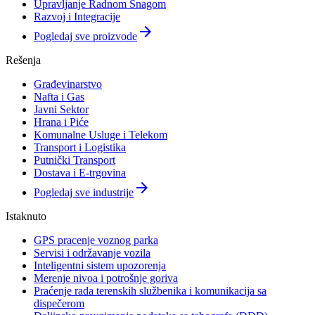
Upravljanje Radnom Snagom
Razvoj i Integracije
arrow_forward
Pogledaj sve proizvode
Rešenja
Građevinarstvo
Nafta i Gas
Javni Sektor
Hrana i Piće
Komunalne Usluge i Telekom
Transport i Logistika
Putnički Transport
Dostava i E-trgovina
arrow_forward
Pogledaj sve industrije
Istaknuto
GPS pracenje voznog parka
Servisi i održavanje vozila
Inteligentni sistem upozorenja
Merenje nivoa i potrošnje goriva
Praćenje rada terenskih službenika i komunikacija sa
dispečerom