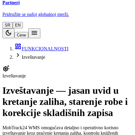
Partneri
Pridružite se našoj globalnoj mreži.
SR
EN
dark_mode
menu
Cene
dashboard
FUNKCIONALNOSTI
chevron_right
Izveštavanje
settings_suggest
Izveštavanje
Izveštavanje — jasan uvid u
kretanje zaliha, starenje robe i
korekcije skladišnih zapisa
MobTrack24 WMS omogućava detaljno i operativno korisno
izveštavanje kroz praćenje kretanja zaliha, kontrolu knjiženih