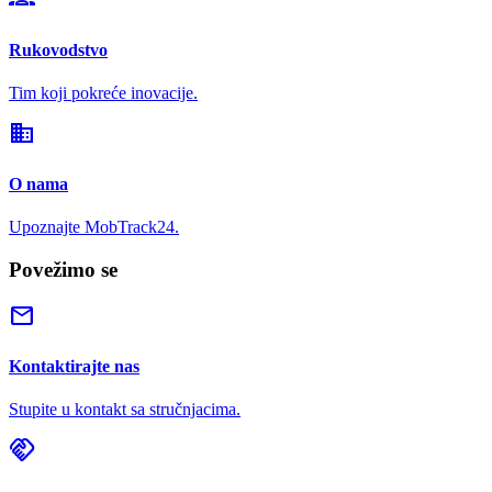
Rukovodstvo
Tim koji pokreće inovacije.
domain
O nama
Upoznajte MobTrack24.
Povežimo se
mail
Kontaktirajte nas
Stupite u kontakt sa stručnjacima.
handshake