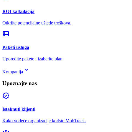
ROI kalkulacija
Otkrijte potencijalne uštede troškova.
view_list
Paketi usluga
Uporedite pakete i izaberite plan.
keyboard_arrow_down
Kompanija
Upoznajte nas
verified
Istaknuti klijenti
Kako vodeće organizacije koriste MobTrack.
groups