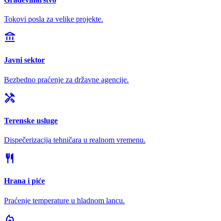
Tokovi posla za velike projekte.
account_balance
Javni sektor
Bezbedno praćenje za državne agencije.
handyman
Terenske usluge
Dispečerizacija tehničara u realnom vremenu.
restaurant
Hrana i piće
Praćenje temperature u hladnom lancu.
local_fire_department