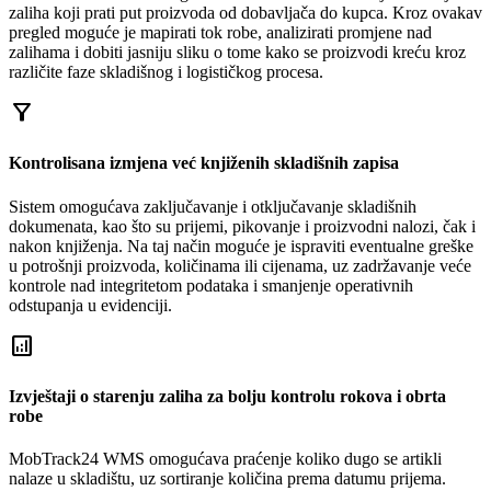
zaliha koji prati put proizvoda od dobavljača do kupca. Kroz ovakav
pregled moguće je mapirati tok robe, analizirati promjene nad
zalihama i dobiti jasniju sliku o tome kako se proizvodi kreću kroz
različite faze skladišnog i logističkog procesa.
filter_alt
Kontrolisana izmjena već knjiženih skladišnih zapisa
Sistem omogućava zaključavanje i otključavanje skladišnih
dokumenata, kao što su prijemi, pikovanje i proizvodni nalozi, čak i
nakon knjiženja. Na taj način moguće je ispraviti eventualne greške
u potrošnji proizvoda, količinama ili cijenama, uz zadržavanje veće
kontrole nad integritetom podataka i smanjenje operativnih
odstupanja u evidenciji.
analytics
Izvještaji o starenju zaliha za bolju kontrolu rokova i obrta
robe
MobTrack24 WMS omogućava praćenje koliko dugo se artikli
nalaze u skladištu, uz sortiranje količina prema datumu prijema.