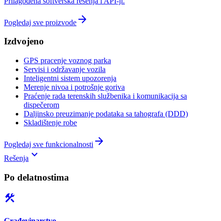
Prilagođena softverska rešenja i API-ji.
arrow_forward
Pogledaj sve proizvode
Izdvojeno
GPS pracenje voznog parka
Servisi i održavanje vozila
Inteligentni sistem upozorenja
Merenje nivoa i potrošnje goriva
Praćenje rada terenskih službenika i komunikacija sa
dispečerom
Daljinsko preuzimanje podataka sa tahografa (DDD)
Skladištenje robe
arrow_forward
Pogledaj sve funkcionalnosti
keyboard_arrow_down
Rešenja
Po delatnostima
construction
Građevinarstvo