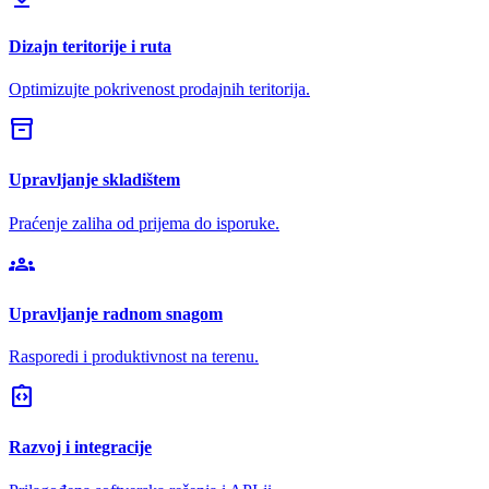
Dizajn teritorije i ruta
Optimizujte pokrivenost prodajnih teritorija.
inventory_2
Upravljanje skladištem
Praćenje zaliha od prijema do isporuke.
groups
Upravljanje radnom snagom
Rasporedi i produktivnost na terenu.
integration_instructions
Razvoj i integracije