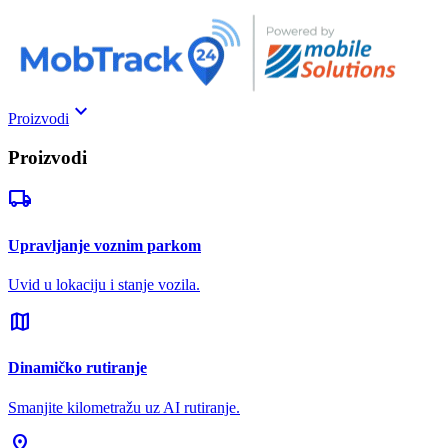
keyboard_arrow_down
Proizvodi
Proizvodi
local_shipping
Upravljanje voznim parkom
Uvid u lokaciju i stanje vozila.
map
Dinamičko rutiranje
Smanjite kilometražu uz AI rutiranje.
pin_drop