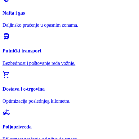
Nafta i gas
Daljinsko praćenje u opasnim zonama.
directions_bus
Putnički transport
Bezbednost i poštovanje reda vožnje.
shopping_cart
Dostava i e-trgovina
Optimizacija poslednjeg kilometra.
agriculture
Poljoprivreda