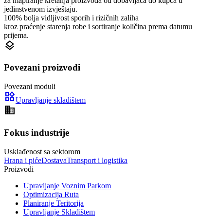
za mapiranje kretanja proizvoda od dobavljača do kupca u
jedinstvenom izvještaju.
100% bolja vidljivost sporih i rizičnih zaliha
kroz praćenje starenja robe i sortiranje količina prema datumu
prijema.
layers
Povezani proizvodi
Povezani moduli
widgets
Upravljanje skladištem
domain
Fokus industrije
Usklađenost sa sektorom
Hrana i piće
Dostava
Transport i logistika
Proizvodi
Upravljanje Voznim Parkom
Optimizacija Ruta
Planiranje Teritorija
Upravljanje Skladištem