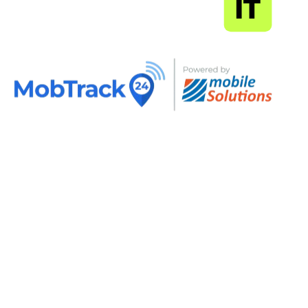
MapSoft
IT