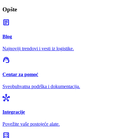
Opšte
article
Blog
Najnoviji trendovi i vesti iz logistike.
support_agent
Centar za pomoć
Sveobuhvatna podrška i dokumentacija.
hub
Integracije
Povežite vaše postojeće alate.
calculate