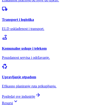
Efikasnost praćenja od njive do trpeze.
local_shipping
Transport i logistika
ELD usklađenost i transport.
router
Komunalne usluge i telekom
Pouzdanost servisa i održavanje.
recycling
Upravljanje otpadom
Efikasno planiranje ruta prikupljanja.
arrow_forward
Pogledaj sve industrije
keyboard_arrow_down
Resursi