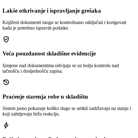
Lakše otkrivanje i ispravljanje grešaka
Knjiženi dokumenti mogu se kontrolisano otključati i korigovati
kada je potrebno ispraviti podatke.
gpp_good
Veća pouzdanost skladišne evidencije
Izmjene nad dokumentima odvijaju se uz bolju kontrolu nad
tačnošću i dosljednošću zapisa.
history
Praćenje starenja robe u skladištu
Sistem jasno pokazuje koliko dugo se artikli zadržavaju na stanju i
koji zahtijevaju bržu reakciju.
bolt