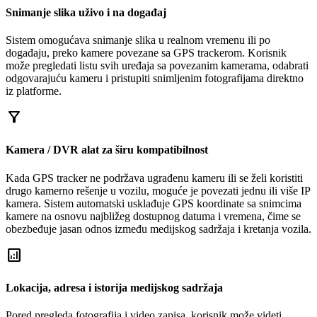
Snimanje slika uživo i na događaj
Sistem omogućava snimanje slika u realnom vremenu ili po
događaju, preko kamere povezane sa GPS trackerom. Korisnik
može pregledati listu svih uređaja sa povezanim kamerama, odabrati
odgovarajuću kameru i pristupiti snimljenim fotografijama direktno
iz platforme.
filter_alt
Kamera / DVR alat za širu kompatibilnost
Kada GPS tracker ne podržava ugrađenu kameru ili se želi koristiti
drugo kamerno rešenje u vozilu, moguće je povezati jednu ili više IP
kamera. Sistem automatski usklađuje GPS koordinate sa snimcima
kamere na osnovu najbližeg dostupnog datuma i vremena, čime se
obezbeđuje jasan odnos između medijskog sadržaja i kretanja vozila.
analytics
Lokacija, adresa i istorija medijskog sadržaja
Pored pregleda fotografija i video zapisa, korisnik može videti