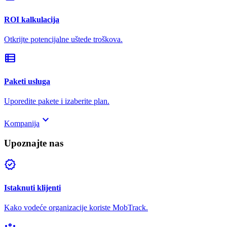
ROI kalkulacija
Otkrijte potencijalne uštede troškova.
view_list
Paketi usluga
Uporedite pakete i izaberite plan.
keyboard_arrow_down
Kompanija
Upoznajte nas
verified
Istaknuti klijenti
Kako vodeće organizacije koriste MobTrack.
groups