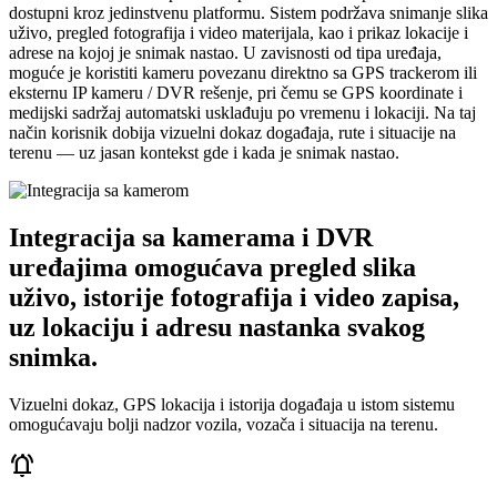
dostupni kroz jedinstvenu platformu. Sistem podržava snimanje slika
uživo, pregled fotografija i video materijala, kao i prikaz lokacije i
adrese na kojoj je snimak nastao. U zavisnosti od tipa uređaja,
moguće je koristiti kameru povezanu direktno sa GPS trackerom ili
eksternu IP kameru / DVR rešenje, pri čemu se GPS koordinate i
medijski sadržaj automatski usklađuju po vremenu i lokaciji. Na taj
način korisnik dobija vizuelni dokaz događaja, rute i situacije na
terenu — uz jasan kontekst gde i kada je snimak nastao.
Integracija sa kamerama i DVR
uređajima omogućava pregled slika
uživo, istorije fotografija i video zapisa,
uz lokaciju i adresu nastanka svakog
snimka.
Vizuelni dokaz, GPS lokacija i istorija događaja u istom sistemu
omogućavaju bolji nadzor vozila, vozača i situacija na terenu.
notifications_active