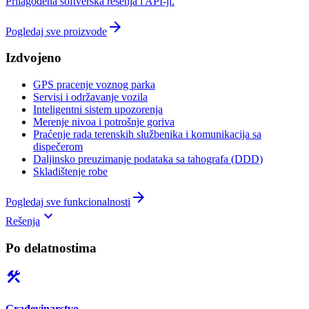
Prilagođena softverska rešenja i API-ji.
arrow_forward
Pogledaj sve proizvode
Izdvojeno
GPS pracenje voznog parka
Servisi i održavanje vozila
Inteligentni sistem upozorenja
Merenje nivoa i potrošnje goriva
Praćenje rada terenskih službenika i komunikacija sa
dispečerom
Daljinsko preuzimanje podataka sa tahografa (DDD)
Skladištenje robe
arrow_forward
Pogledaj sve funkcionalnosti
keyboard_arrow_down
Rešenja
Po delatnostima
construction
Građevinarstvo