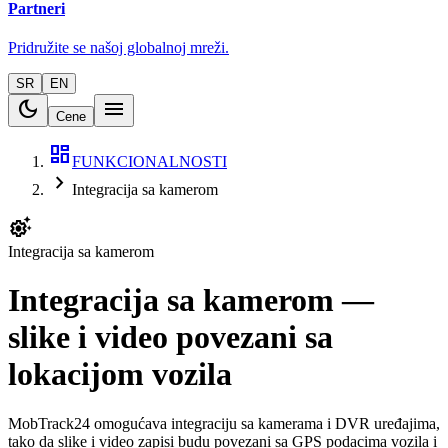
Partneri
Pridružite se našoj globalnoj mreži.
SR
EN
dark_mode
menu
Cene
dashboard
FUNKCIONALNOSTI
chevron_right
Integracija sa kamerom
settings_suggest
Integracija sa kamerom
Integracija sa kamerom —
slike i video povezani sa
lokacijom vozila
MobTrack24 omogućava integraciju sa kamerama i DVR uređajima,
tako da slike i video zapisi budu povezani sa GPS podacima vozila i