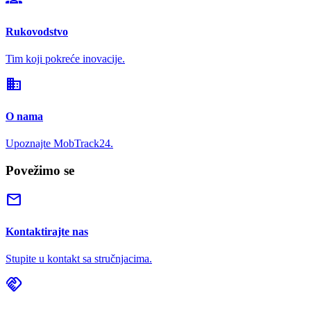
Rukovodstvo
Tim koji pokreće inovacije.
domain
O nama
Upoznajte MobTrack24.
Povežimo se
mail
Kontaktirajte nas
Stupite u kontakt sa stručnjacima.
handshake