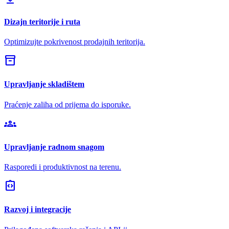
Dizajn teritorije i ruta
Optimizujte pokrivenost prodajnih teritorija.
inventory_2
Upravljanje skladištem
Praćenje zaliha od prijema do isporuke.
groups
Upravljanje radnom snagom
Rasporedi i produktivnost na terenu.
integration_instructions
Razvoj i integracije