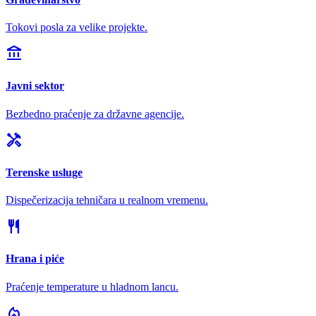
Tokovi posla za velike projekte.
account_balance
Javni sektor
Bezbedno praćenje za državne agencije.
handyman
Terenske usluge
Dispečerizacija tehničara u realnom vremenu.
restaurant
Hrana i piće
Praćenje temperature u hladnom lancu.
local_fire_department