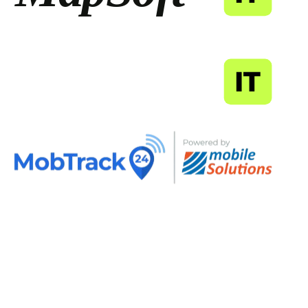
MapSoft
IT