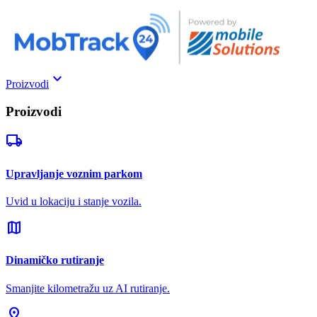
keyboard_arrow_down
Proizvodi
Proizvodi
local_shipping
Upravljanje voznim parkom
Uvid u lokaciju i stanje vozila.
map
Dinamičko rutiranje
Smanjite kilometražu uz AI rutiranje.
pin_drop