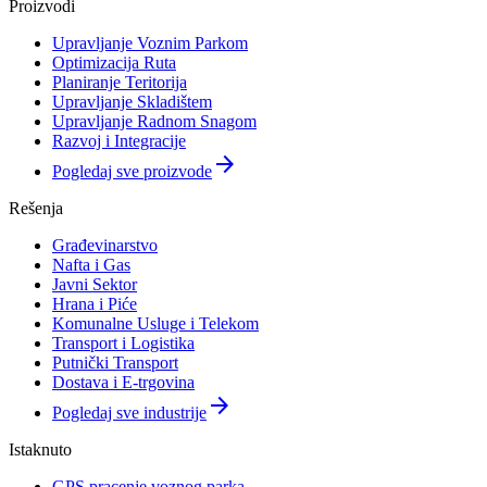
Proizvodi
Upravljanje Voznim Parkom
Optimizacija Ruta
Planiranje Teritorija
Upravljanje Skladištem
Upravljanje Radnom Snagom
Razvoj i Integracije
arrow_forward
Pogledaj sve proizvode
Rešenja
Građevinarstvo
Nafta i Gas
Javni Sektor
Hrana i Piće
Komunalne Usluge i Telekom
Transport i Logistika
Putnički Transport
Dostava i E-trgovina
arrow_forward
Pogledaj sve industrije
Istaknuto
GPS pracenje voznog parka