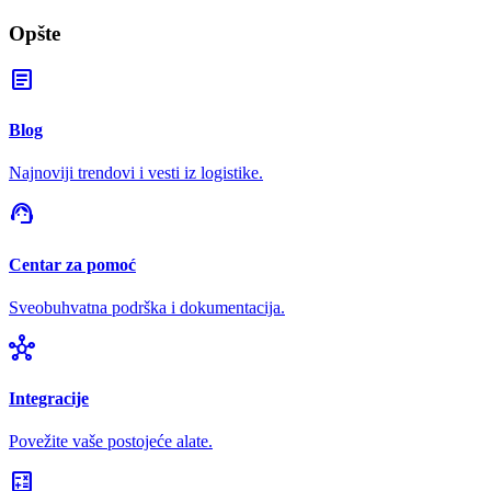
Opšte
article
Blog
Najnoviji trendovi i vesti iz logistike.
support_agent
Centar za pomoć
Sveobuhvatna podrška i dokumentacija.
hub
Integracije
Povežite vaše postojeće alate.
calculate