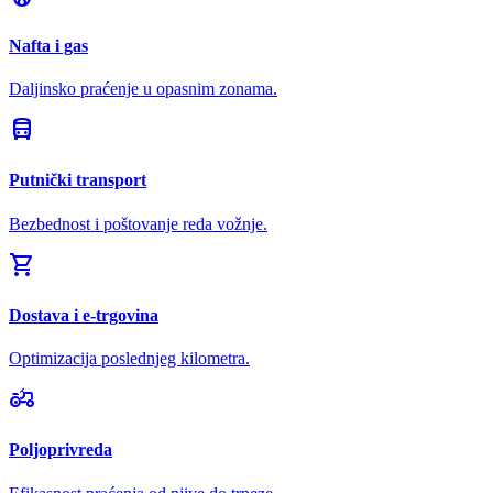
Nafta i gas
Daljinsko praćenje u opasnim zonama.
directions_bus
Putnički transport
Bezbednost i poštovanje reda vožnje.
shopping_cart
Dostava i e-trgovina
Optimizacija poslednjeg kilometra.
agriculture
Poljoprivreda