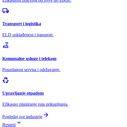
Efikasnost praćenja od njive do trpeze.
local_shipping
Transport i logistika
ELD usklađenost i transport.
router
Komunalne usluge i telekom
Pouzdanost servisa i održavanje.
recycling
Upravljanje otpadom
Efikasno planiranje ruta prikupljanja.
arrow_forward
Pogledaj sve industrije
keyboard_arrow_down
Resursi