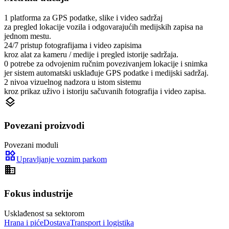
1 platforma za GPS podatke, slike i video sadržaj
za pregled lokacije vozila i odgovarajućih medijskih zapisa na
jednom mestu.
24/7 pristup fotografijama i video zapisima
kroz alat za kameru / medije i pregled istorije sadržaja.
0 potrebe za odvojenim ručnim povezivanjem lokacije i snimka
jer sistem automatski usklađuje GPS podatke i medijski sadržaj.
2 nivoa vizuelnog nadzora u istom sistemu
kroz prikaz uživo i istoriju sačuvanih fotografija i video zapisa.
layers
Povezani proizvodi
Povezani moduli
widgets
Upravljanje voznim parkom
domain
Fokus industrije
Usklađenost sa sektorom
Hrana i piće
Dostava
Transport i logistika