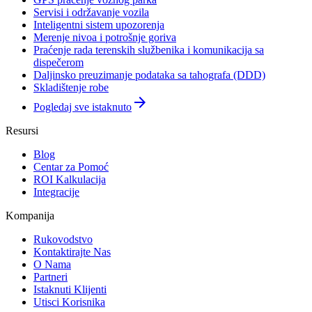
Servisi i održavanje vozila
Inteligentni sistem upozorenja
Merenje nivoa i potrošnje goriva
Praćenje rada terenskih službenika i komunikacija sa
dispečerom
Daljinsko preuzimanje podataka sa tahografa (DDD)
Skladištenje robe
arrow_forward
Pogledaj sve istaknuto
Resursi
Blog
Centar za Pomoć
ROI Kalkulacija
Integracije
Kompanija
Rukovodstvo
Kontaktirajte Nas
O Nama
Partneri
Istaknuti Klijenti
Utisci Korisnika