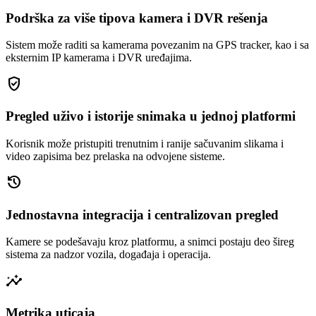
Podrška za više tipova kamera i DVR rešenja
Sistem može raditi sa kamerama povezanim na GPS tracker, kao i sa
eksternim IP kamerama i DVR uređajima.
gpp_good
Pregled uživo i istorije snimaka u jednoj platformi
Korisnik može pristupiti trenutnim i ranije sačuvanim slikama i
video zapisima bez prelaska na odvojene sisteme.
history
Jednostavna integracija i centralizovan pregled
Kamere se podešavaju kroz platformu, a snimci postaju deo šireg
sistema za nadzor vozila, događaja i operacija.
insights
Metrika uticaja