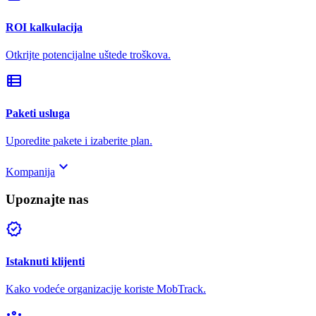
ROI kalkulacija
Otkrijte potencijalne uštede troškova.
view_list
Paketi usluga
Uporedite pakete i izaberite plan.
keyboard_arrow_down
Kompanija
Upoznajte nas
verified
Istaknuti klijenti
Kako vodeće organizacije koriste MobTrack.
groups