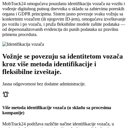
MobTrack24 omogućava pouzdanu identifikaciju vozača na vozilu i
vođenje digitalnog putnog dnevnika u skladu sa zahtevima poreskih
organa i GDPR principima. Sistem jasno povezuje svaku vožnju sa
konkretnim vozačem (ili njegovim ID-jem), omogućava izveštavanje
po vozilu i po vozaču, i pruža fleksibilne modele zaštite podataka —
od depersonalizovanih evidencija do punih podataka uz pravilnu
primenu procedura.
Vožnje se povezuju sa identitetom vozača
kroz više metoda identifikacije i
fleksibilne izveštaje.
Jasna odgovornost bez dodatne administracije.
notifications_active
Više metoda identifikacije vozača (u skladu sa procesima
kompanije)
MobTrack24 podržava različite načine identifikacije vozača, u