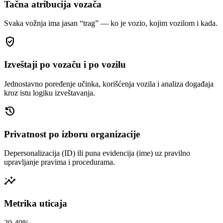
Tačna atribucija vozača
Svaka vožnja ima jasan “trag” — ko je vozio, kojim vozilom i kada.
gpp_good
Izveštaji po vozaču i po vozilu
Jednostavno poređenje učinka, korišćenja vozila i analiza događaja
kroz istu logiku izveštavanja.
history
Privatnost po izboru organizacije
Depersonalizacija (ID) ili puna evidencija (ime) uz pravilno
upravljanje pravima i procedurama.
insights
Metrika uticaja
20-40%