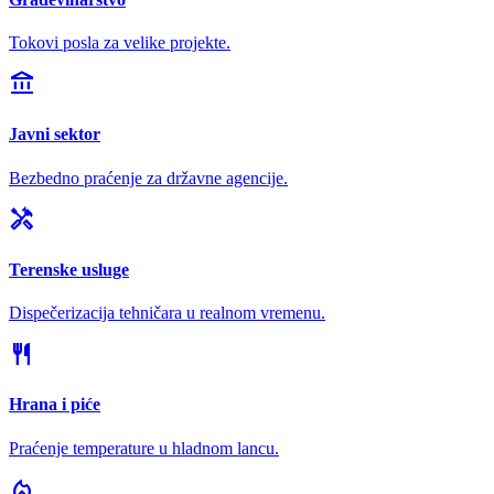
Tokovi posla za velike projekte.
account_balance
Javni sektor
Bezbedno praćenje za državne agencije.
handyman
Terenske usluge
Dispečerizacija tehničara u realnom vremenu.
restaurant
Hrana i piće
Praćenje temperature u hladnom lancu.
local_fire_department