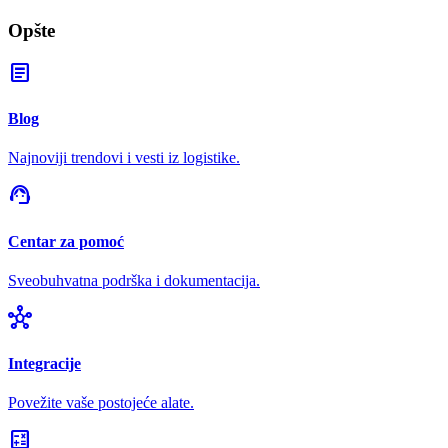
Opšte
article
Blog
Najnoviji trendovi i vesti iz logistike.
support_agent
Centar za pomoć
Sveobuhvatna podrška i dokumentacija.
hub
Integracije
Povežite vaše postojeće alate.
calculate