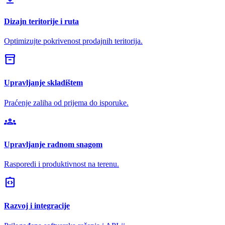
Dizajn teritorije i ruta
Optimizujte pokrivenost prodajnih teritorija.
inventory_2
Upravljanje skladištem
Praćenje zaliha od prijema do isporuke.
groups
Upravljanje radnom snagom
Rasporedi i produktivnost na terenu.
integration_instructions
Razvoj i integracije