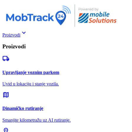
keyboard_arrow_down
Proizvodi
Proizvodi
local_shipping
Upravljanje voznim parkom
Uvid u lokaciju i stanje vozila.
map
Dinamičko rutiranje
Smanjite kilometražu uz AI rutiranje.
pin_drop