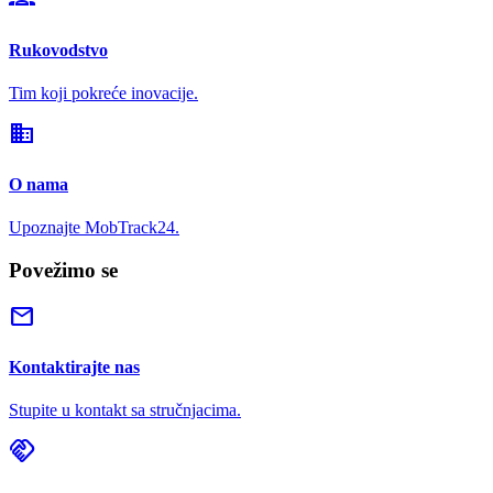
Rukovodstvo
Tim koji pokreće inovacije.
domain
O nama
Upoznajte MobTrack24.
Povežimo se
mail
Kontaktirajte nas
Stupite u kontakt sa stručnjacima.
handshake