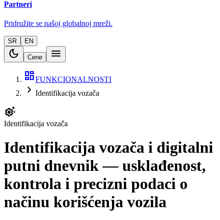
Partneri
Pridružite se našoj globalnoj mreži.
SR
EN
dark_mode
menu
Cene
dashboard
FUNKCIONALNOSTI
chevron_right
Identifikacija vozača
settings_suggest
Identifikacija vozača
Identifikacija vozača i digitalni
putni dnevnik — usklađenost,
kontrola i precizni podaci o
načinu korišćenja vozila