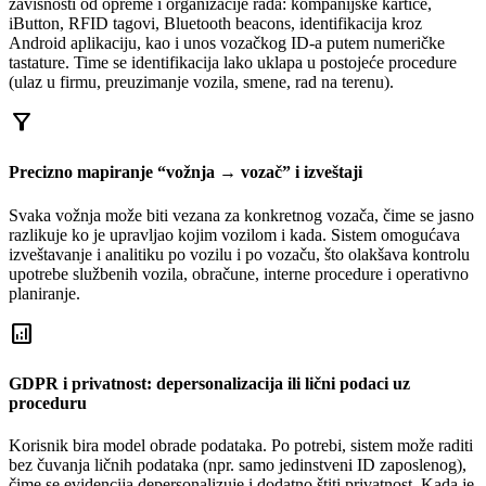
zavisnosti od opreme i organizacije rada: kompanijske kartice,
iButton, RFID tagovi, Bluetooth beacons, identifikacija kroz
Android aplikaciju, kao i unos vozačkog ID-a putem numeričke
tastature. Time se identifikacija lako uklapa u postojeće procedure
(ulaz u firmu, preuzimanje vozila, smene, rad na terenu).
filter_alt
Precizno mapiranje “vožnja → vozač” i izveštaji
Svaka vožnja može biti vezana za konkretnog vozača, čime se jasno
razlikuje ko je upravljao kojim vozilom i kada. Sistem omogućava
izveštavanje i analitiku po vozilu i po vozaču, što olakšava kontrolu
upotrebe službenih vozila, obračune, interne procedure i operativno
planiranje.
analytics
GDPR i privatnost: depersonalizacija ili lični podaci uz
proceduru
Korisnik bira model obrade podataka. Po potrebi, sistem može raditi
bez čuvanja ličnih podataka (npr. samo jedinstveni ID zaposlenog),
čime se evidencija depersonalizuje i dodatno štiti privatnost. Kada je