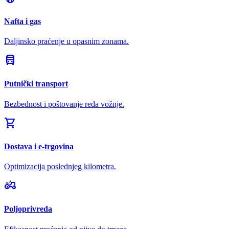
Nafta i gas
Daljinsko praćenje u opasnim zonama.
directions_bus
Putnički transport
Bezbednost i poštovanje reda vožnje.
shopping_cart
Dostava i e-trgovina
Optimizacija poslednjeg kilometra.
agriculture
Poljoprivreda