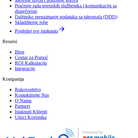
Merenje nivoa i potrošnje goriva
Praćenje rada terenskih službenika i komunikacija sa
dispečerom
Daljinsko preuzimanje podataka sa tahografa (DDD)
Skladištenje robe
arrow_forward
Pogledaj sve istaknuto
Resursi
Blog
Centar za Pomoć
ROI Kalkulacija
Integracije
Kompanija
Rukovodstvo
Kontaktirajte Nas
O Nama
Partneri
Istaknuti Klijenti
Utisci Korisnika