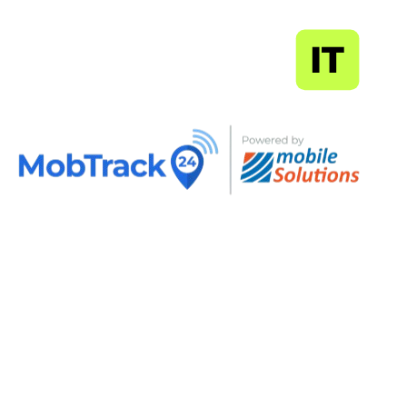
MapSoft
IT