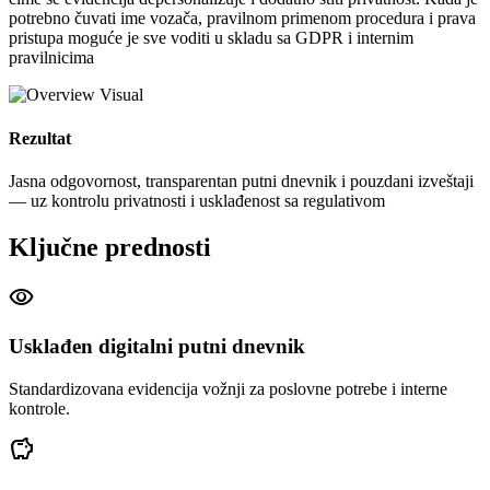
potrebno čuvati ime vozača, pravilnom primenom procedura i prava
pristupa moguće je sve voditi u skladu sa GDPR i internim
pravilnicima
Rezultat
Jasna odgovornost, transparentan putni dnevnik i pouzdani izveštaji
— uz kontrolu privatnosti i usklađenost sa regulativom
Ključne prednosti
visibility
Usklađen digitalni putni dnevnik
Standardizovana evidencija vožnji za poslovne potrebe i interne
kontrole.
savings