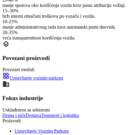
manje sporova oko korišćenja vozila kroz jasnu atribuciju vožnji.
15–30%
brži interni obračuni troškova po vozaču i vozilu.
10-25%
manje administrativnog rada kroz automatski putni dnevnik.
20-35%
veća transparentnost korišćenja vozila.
layers
Povezani proizvodi
Povezani moduli
widgets
Upravljanje voznim parkom
domain
Fokus industrije
Usklađenost sa sektorom
Hrana i piće
Dostava
Transport i logistika
Proizvodi
Upravljanje Voznim Parkom