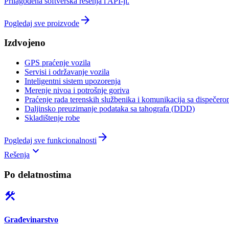
Prilagođena softverska rešenja i API-ji.
arrow_forward
Pogledaj sve proizvode
Izdvojeno
GPS praćenje vozila
Servisi i održavanje vozila
Inteligentni sistem upozorenja
Merenje nivoa i potrošnje goriva
Praćenje rada terenskih službenika i komunikacija sa dispečer
Daljinsko preuzimanje podataka sa tahografa (DDD)
Skladištenje robe
arrow_forward
Pogledaj sve funkcionalnosti
keyboard_arrow_down
Rešenja
Po delatnostima
construction
Građevinarstvo