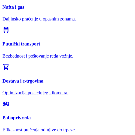
Nafta i gas
Daljinsko praćenje u opasnim zonama.
directions_bus
Putnički transport
Bezbednost i poštovanje reda vožnje.
shopping_cart
Dostava i e-trgovina
Optimizacija poslednjeg kilometra.
agriculture
Poljoprivreda
Efikasnost praćenja od njive do trpeze.