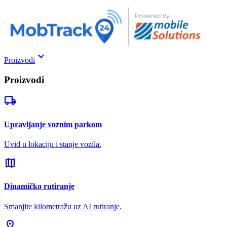
keyboard_arrow_down
Proizvodi
Proizvodi
local_shipping
Upravljanje voznim parkom
Uvid u lokaciju i stanje vozila.
map
Dinamičko rutiranje
Smanjite kilometražu uz AI rutiranje.
pin_drop