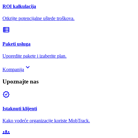
ROI kalkulacija
Otkrijte potencijalne uštede troškova.
view_list
Paketi usluga
Uporedite pakete i izaberite plan.
keyboard_arrow_down
Kompanija
Upoznajte nas
verified
Istaknuti klijenti
Kako vodeće organizacije koriste MobTrack.
groups