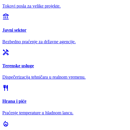
Tokovi posla za velike projekte.
account_balance
Javni sektor
Bezbedno praćenje za državne agencije.
handyman
Terenske usluge
Dispečerizacija tehničara u realnom vremenu.
restaurant
Hrana i piće
Praćenje temperature u hladnom lancu.
local_fire_department