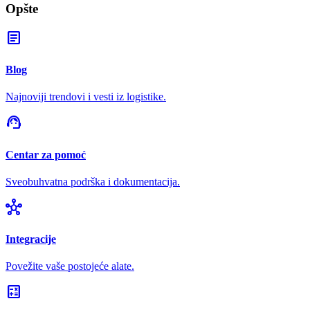
Opšte
article
Blog
Najnoviji trendovi i vesti iz logistike.
support_agent
Centar za pomoć
Sveobuhvatna podrška i dokumentacija.
hub
Integracije
Povežite vaše postojeće alate.
calculate