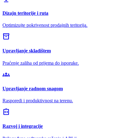
Dizajn teritorije i ruta
Optimizujte pokrivenost prodajnih teritorija.
inventory_2
Upravljanje skladištem
Praćenje zaliha od prijema do isporuke.
groups
Upravljanje radnom snagom
Rasporedi i produktivnost na terenu.
integration_instructions
Razvoj i integracije