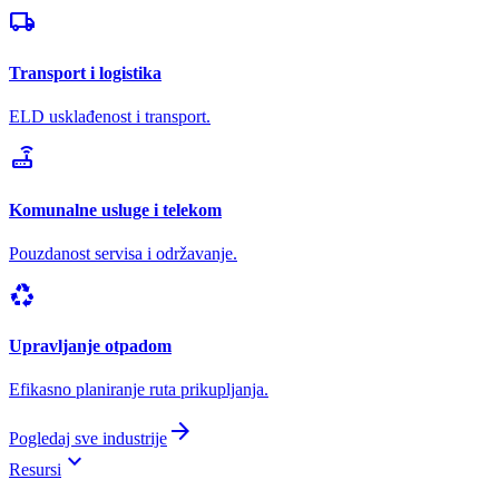
local_shipping
Transport i logistika
ELD usklađenost i transport.
router
Komunalne usluge i telekom
Pouzdanost servisa i održavanje.
recycling
Upravljanje otpadom
Efikasno planiranje ruta prikupljanja.
arrow_forward
Pogledaj sve industrije
keyboard_arrow_down
Resursi